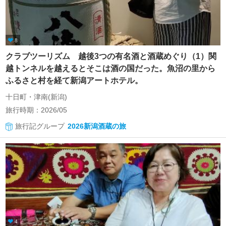
8
クラブツーリズム 越後3つの有名酒と酒蔵めぐり（1）関
越トンネルを越えるとそこは酒の国だった。魚沼の里から
ふるさと村を経て新潟アートホテル。
十日町・津南(新潟)
旅行時期：2026/05
旅行記グループ
2026新潟酒蔵の旅
4