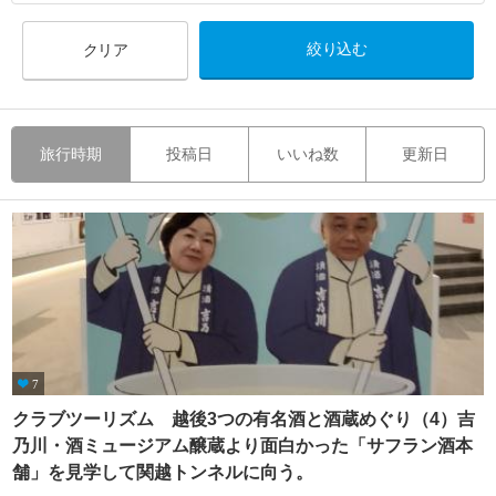
クリア
旅行時期
投稿日
いいね数
更新日
7
クラブツーリズム 越後3つの有名酒と酒蔵めぐり（4）吉
乃川・酒ミュージアム醸蔵より面白かった「サフラン酒本
舗」を見学して関越トンネルに向う。