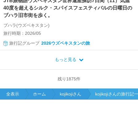
JTB旅物語ウズベキスタン世界遺産探訪7日間（11）気温
40度を超えるシルク・スパイスフェスティバルの日曜日の
ブハラ旧市街を歩く。
ブハラ(ウズベキスタン)
旅行時期：2026/05
旅行記グループ
2026ウズベキスタンの旅
もっと見る
残り
1875
件
全表示
ホーム
kojikojiさん
kojikojiさんの旅行記