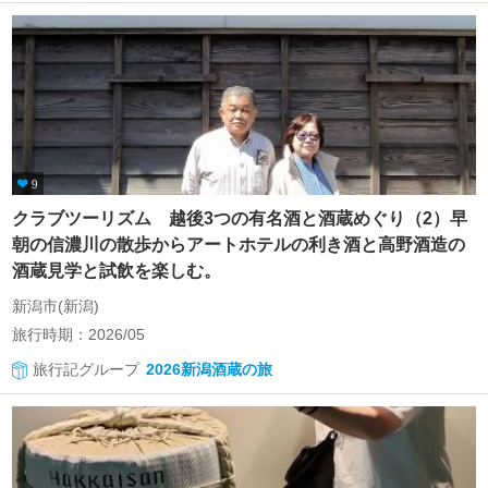
9
クラブツーリズム 越後3つの有名酒と酒蔵めぐり（2）早
朝の信濃川の散歩からアートホテルの利き酒と高野酒造の
酒蔵見学と試飲を楽しむ。
新潟市(新潟)
旅行時期：2026/05
旅行記グループ
2026新潟酒蔵の旅