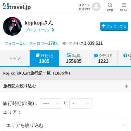
ログイン
新規登録
検索
MENU
kojikojiさん
フォローする
プロフィール
1
179
3,839,511
フォロー
人
フォロワー
人
アクセス
旅行記
写真
クチコミ
トップ
1885
155685
1223
kojikojiさんの旅行記一覧（1885件）
旅行記を絞り込む
旅行時期(出発)：
年
エリア：