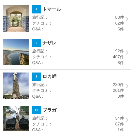
トマール
7
旅行記：
83
件
クチコミ：
62
件
Q&A：
5
件
ナザレ
8
旅行記：
192
件
クチコミ：
407
件
Q&A：
6
件
ロカ岬
9
旅行記：
230
件
クチコミ：
201
件
Q&A：
3
件
ブラガ
10
旅行記：
54
件
クチコミ：
67
件
Q&A：
1
件