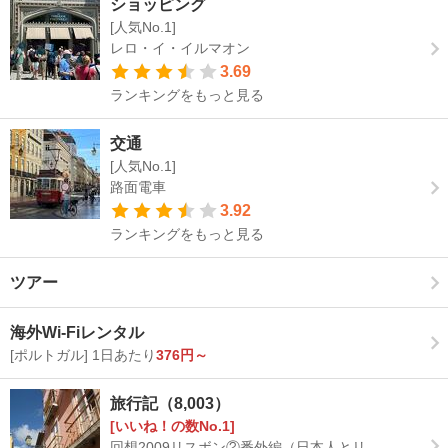
ショッピング
[人気No.1]
レロ・イ・イルマオン
3.69
ランキングをもっと見る
交通
[人気No.1]
路面電車
3.92
ランキングをもっと見る
ツアー
海外Wi-Fiレンタル
[ポルトガル] 1日あたり
376円～
旅行記（8,003）
[いいね！の数No.1]
回想2009リスボン②番外編（日本人とリ...