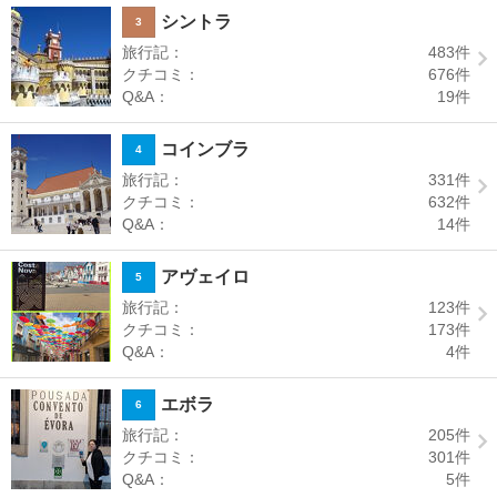
シントラ
3
旅行記：
483
件
クチコミ：
676
件
Q&A：
19
件
コインブラ
4
旅行記：
331
件
クチコミ：
632
件
Q&A：
14
件
アヴェイロ
5
旅行記：
123
件
クチコミ：
173
件
Q&A：
4
件
エボラ
6
旅行記：
205
件
クチコミ：
301
件
Q&A：
5
件