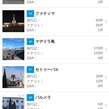
Q&A：
2
件
ファティマ
15
旅行記：
60
件
クチコミ：
66
件
Q&A：
1
件
マデイラ島
16
旅行記：
179
件
クチコミ：
193
件
Q&A：
4
件
セトゥーバル
17
旅行記：
20
件
クチコミ：
12
件
Q&A：
0
件
パルメラ
18
旅行記：
5
件