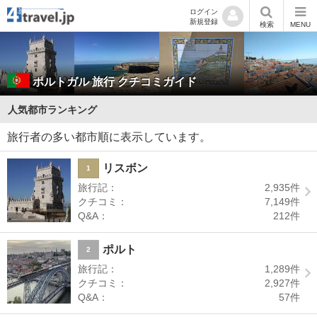
ログイン
新規登録
検索
MENU
ポルトガル
旅行 クチコミガイド
人気都市ランキング
旅行者の多い都市順に表示しています。
リスボン
1
旅行記：
2,935
件
クチコミ：
7,149
件
Q&A：
212
件
ポルト
2
旅行記：
1,289
件
クチコミ：
2,927
件
Q&A：
57
件