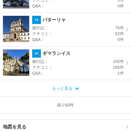
クチコミ：
5
件
Q&A：
0
件
バターリャ
19
旅行記：
76
件
クチコミ：
52
件
Q&A：
0
件
ギマランイス
20
旅行記：
105
件
クチコミ：
185
件
Q&A：
1
件
もっと見る
残り
60
件
地図を見る