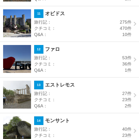
オビドス
11
旅行記：
275
件
クチコミ：
470
件
Q&A：
10
件
ファロ
12
旅行記：
53
件
クチコミ：
36
件
Q&A：
1
件
エストレモス
13
旅行記：
27
件
クチコミ：
23
件
Q&A：
2
件
モンサント
14
旅行記：
40
件
クチコミ：
23
件