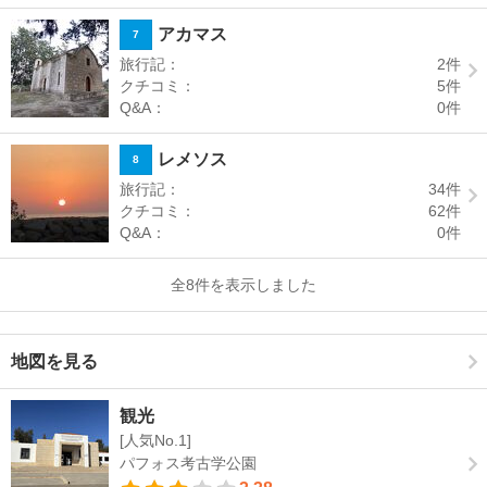
アカマス
7
旅行記：
2
件
クチコミ：
5
件
Q&A：
0
件
レメソス
8
旅行記：
34
件
クチコミ：
62
件
Q&A：
0
件
全8件を表示しました
地図を見る
観光
[人気No.1]
パフォス考古学公園