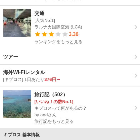
交通
[人気No.1]
ラルナカ国際空港 (LCA)
3.36
ランキングをもっと見る
ツアー
海外Wi-Fiレンタル
[キプロス] 1日あたり
376円～
旅行記（502）
[いいね！の数No.1]
キプロスって何があるの？
by andさん
旅行記をもっと見る
キプロス 基本情報