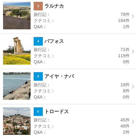
ラルナカ
3
旅行記：
78
件
クチコミ：
184
件
Q&A：
1
件
パフォス
4
旅行記：
71
件
クチコミ：
119
件
Q&A：
0
件
アイヤ・ナパ
5
旅行記：
18
件
クチコミ：
8
件
Q&A：
0
件
トロードス
6
旅行記：
45
件
クチコミ：
48
件
Q&A：
2
件