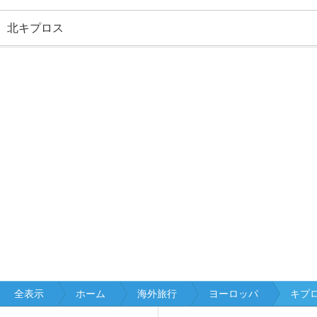
北キプロス
全表示
ホーム
海外旅行
ヨーロッパ
キプ