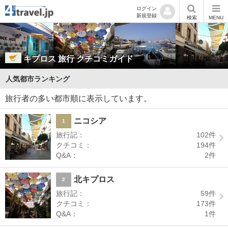
ログイン
新規登録
検索
MENU
キプロス
旅行 クチコミガイド
人気都市ランキング
旅行者の多い都市順に表示しています。
ニコシア
1
旅行記：
102
件
クチコミ：
194
件
Q&A：
2
件
北キプロス
2
旅行記：
59
件
クチコミ：
173
件
Q&A：
1
件