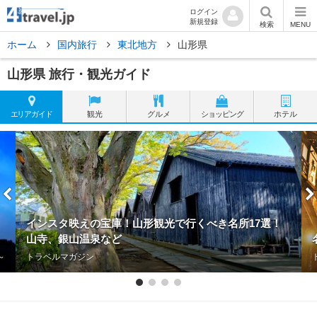
ログイン
新規登録
検索
MENU
ホーム
国内旅行
東北地方
山形県
山形県 旅行・観光ガイド
エリア
ガイド
観光
グルメ
ショッピング
ホテル
インスタ映えの宝庫！山形観光で行くべき名所17選！
山寺、銀山温泉など
1～
トラベルマガジン