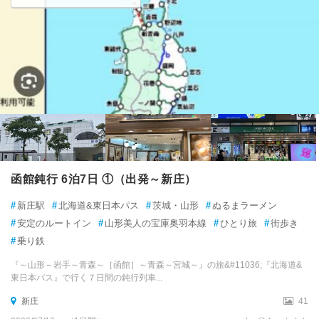
函館鈍行 6泊7日 ①（出発～新庄）
#
新庄駅
#
北海道&東日本パス
#
茨城・山形
#
ぬるまラーメン
#
安定のルートイン
#
山形美人の宝庫奥羽本線
#
ひとり旅
#
街歩き
#
乗り鉄
『～山形～岩手～青森～［函館］～青森～宮城～』の旅&#11036;︎『北海道&
東日本パス』で行く７日間の鈍行列車...
新庄
41