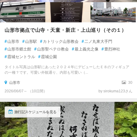
尾花沢・大石田
八合目の阿弥陀原が素敵で
綺麗な空気を祀る空気神社
クリップ
クリップ
す
月山・朝日岳
池塘がきれい
村山・河北
山形市拠点で山寺・天童・新庄・上山巡り（その１）
八合目まで
#
山形市
#
山形駅
#
カトリック山形教会
#
二ノ丸東大手門
かみのやま温泉
寒河江・東根・月山 各都市の
観光ランキングを見る
#
山形市郷土館
#
山形聖ペテロ教会
#
最上義光之像
#
豊烈神社
赤湯温泉
#
霞城セントラル
#
霞城公園
タイトル写真は山形駅にあった２０２４年にデビューしたＥ８のフィギュア
公益財団法人上山城郷土資
旧長井小学校第一校舎
長井
の一種？です。可愛い外観通り、内部も可愛い（...
料館
名所・史跡
長井
山形市
30
名所・史跡
3.27
かみのやま温泉
南陽・上山・白鷹
2026/06/07～ （10日間）
by sirokuma123さん
3.39
訪れたトラベラーのクチコミ
飯豊・小国
訪れたトラベラーのクチコミ
昭和８年建造の木造校舎を
リニューアル
旅行記スケジュールを見る
米沢
木曜日が休館日ですよ
立派な木造校舎、カフェも
上山城を復元し、当地の歴
あるよ
白布・天元台
史や文化を展示
瀟洒な擬洋風建築の校舎