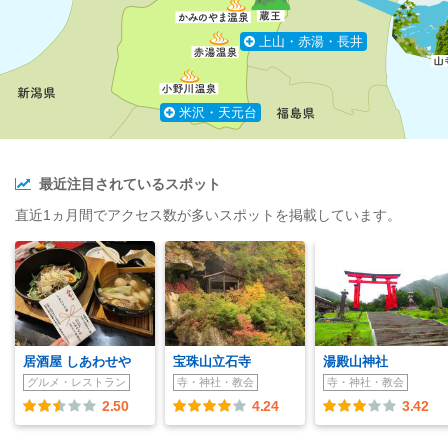
上山・赤湯・長井
米沢・天元台
最近注目されているスポット
直近1ヵ月間でアクセス数が多いスポットを掲載しています。
居酒屋 しあわせや
宝珠山立石寺
湯殿山神社
グルメ・レストラン
寺・神社・教会
寺・神社・教会
2.50
4.24
3.42