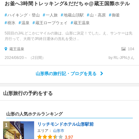
お釜へ3時間トレッキング&だだちゃ@蔵王国際ホテル
#
ハイキング・登山
#
一人旅
#
地蔵山頂駅
#
山・高原
#
御釜
#
樹氷
#
温泉
#
蔵王ロープウェイ
#
蔵王温泉
5回目のJALどこかにマイルの旅は、山形に決定！でした。え、サンケーは先
月行って、大雨でJR終日運休の洗礼を受け...
蔵王温泉
104
2024/08/20～ （2日間）
by RL-JPNさん
山形県の旅行記・ブログを見る
山形旅行の予約をする
山形の人気ホテルランキング
リッチモンドホテル山形駅前
1
エリア：
山形市
3.97