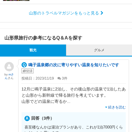
山形のトラベルマガジンをもっと見る
山形県旅行の参考になるQ＆Aを探す
観光
グルメ
鳴子温泉郷の次に寄りやすい温泉を知りたいです
締切済
by
mさ
ん
さん
投稿日：2023/11/19
3
件
12月に鳴子温泉に2泊し、その後山形の温泉で1泊したあ
と山形から新幹線で帰る旅行を考えています。
山形でどの温泉に寄るか
...
続きを読む
回答（3件）
喜至楼なんかは湯治プランがあり、これが1泊7000円くら