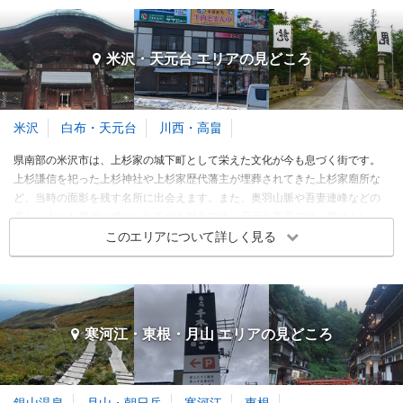
加茂水族館や、数々の映画のロケ地である庄内映画村も人気です。温海温泉
春
夏
秋
冬
3～5月
6～8月
9～11月
12～2月
は開湯1,000年の歴史があり、足湯カフェもあるオシャレな温泉街です。
米沢・天元台 エリアの
見どころ
新庄・酒田・鶴岡・温海 エリア 旅行者の傾向
クリップ
クリップ
旅行時期
同行者
予算
米沢
白布・天元台
川西・高畠
3～5月
県南部の米沢市は、上杉家の城下町として栄えた文化が今も息づく街です。
6～8月
上杉謙信を祀った上杉神社や上杉家歴代藩主が埋葬されてきた上杉家廟所な
9～11月
ど、当時の面影を残す名所に出会えます。また、奥羽山脈や吾妻連峰などの
美しい山々を身近に感じられるのも魅力です。天元台高原では、夏はトレッ
12～2月
キング、秋は紅葉、冬にはスキーなどを満喫できます。天元台高原の麓にあ
このエリアについて詳しく見る
る白布温泉では、茅葺の趣きある旅館でゆったりとした滞在が楽しめます。
※このエリアに投稿された旅行記をもとに集計
山形花笠まつり
山寺日枝神社
祭り・イベント
寺・神社・教会
山形市
山形市
米沢・天元台 エリア 旅行者の傾向
新庄・酒田・鶴岡・温海 エリアの季節別人気スポット
3.33
3.36
旅行時期
同行者
予算
寒河江・東根・月山 エリアの
見どころ
春
夏
秋
冬
3～5月
6～8月
9～11月
12～2月
訪れたトラベラーのクチコミ
訪れたトラベラーのクチコミ
3～5月
東北夏祭りの一つ！
山寺の守護神
6～8月
銀山温泉
月山・朝日岳
寒河江
東根