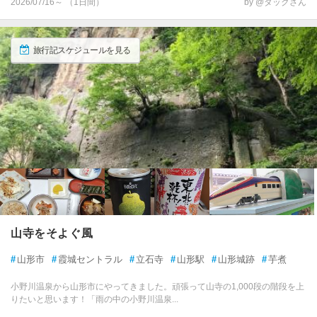
2026/07/16～ （1日間）
by @タックさん
旅行記スケジュールを見る
山寺をそよぐ風
#
山形市
#
霞城セントラル
#
立石寺
#
山形駅
#
山形城跡
#
芋煮
小野川温泉から山形市にやってきました。頑張って山寺の1,000段の階段を上
りたいと思います！「雨の中の小野川温泉...