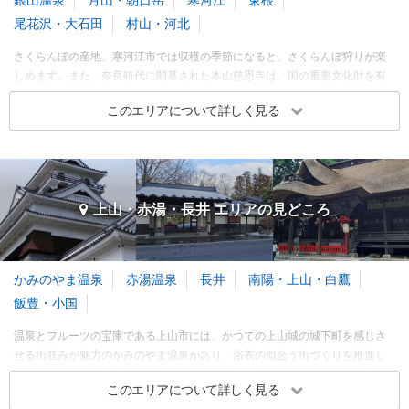
クリップ
クリップ
情緒あふれる花笠
水みくじがある神社
9～11月
尾花沢・大石田
村山・河北
山形ゆかりのタレントに出
宝珠山全体の守り神として
12～2月
会える
建立
さくらんぼの産地、寒河江市では収穫の季節になると、さくらんぼ狩りが楽
しめます。また、奈良時代に開基された本山慈恩寺は、国の重要文化財を有
※このエリアに投稿された旅行記をもとに集計
するスポットです。尾花沢市の山間部にある銀山温泉は、江戸時代に銀山と
このエリアについて詳しく見る
して栄えた場所で、レトロな洋風木造多層建築の旅館とガス灯が大正時代の
山形・天童・蔵王 各都市の
観光ランキングを見る
米沢・天元台 エリアの季節別人気スポット
ような景観を生み出し、人々を魅了します。出羽三山の主峰、月山には山頂
に神社があり、神聖な雰囲気と標高1,984mからの絶景が楽しめます。
春
夏
秋
冬
3～5月
6～8月
9～11月
12～2月
善寳寺
黄金温泉 カルデラ温泉館
寒河江・東根・月山 エリア 旅行者の傾向
上山・赤湯・長井 エリアの
見どころ
寺・神社・教会
温泉
湯野浜温泉
戸沢・真室川
旅行時期
同行者
予算
3.33
3.33
クリップ
クリップ
3～5月
訪れたトラベラーのクチコミ
訪れたトラベラーのクチコミ
かみのやま温泉
赤湯温泉
長井
南陽・上山・白鷹
6～8月
飯豊・小国
鄙びた温泉街・肘折温泉の
素晴らしいお寺
奥地にある人気の日帰り温
9～11月
泉施設です。
境内の一部にある旧・鉄道
温泉とフルーツの宝庫である上山市には、かつての上山城の城下町を感じさ
男女で時間交代の露天風呂
記念館がついに解体される
12～2月
せる街並みが魅力のかみのやま温泉があり、浴衣の似合う街づくりを推進し
あり
ています。市内に数多くある果樹園では、名産品さくらんぼをはじめ、季節
かつて人面魚で有名になっ
※このエリアに投稿された旅行記をもとに集計
このエリアについて詳しく見る
肘折温泉街の近くにありま
たお寺
の果物が楽しめます。南陽市にある赤湯温泉は、開湯から900年以上という歴
す