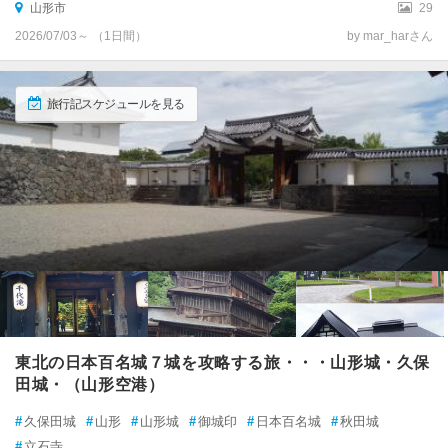
山形市
29
2026/07/03～ （1日間）
by mar_harさん
旅行記スケジュールを見る
東北の日本百名城７城を攻略する旅・・・山形城・久保
田城・（山形空港）
#
久保田城
#
山形
#
山形城
#
御城印
#
日本百名城
#
秋田城
#
立石寺