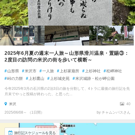
上山城 郷土資料館
川西・高畠
新庄
上山・赤湯・長井 各都市の
観光ランキングを見る
酒田
鶴岡
2025年6月夏の週末一人旅～山形県滑川温泉・置賜③：
鳥海山（山形側）
2度目の訪問の米沢の街を歩いて横断～
#
山形県
#
米沢市
#
一人旅
#
上杉家廟所
#
上杉神社
#
松岬神社
湯野浜温泉
#
峠の力餅
#
上杉鷹山
#
上杉城史苑
#
米沢城跡・松が岬公園
温海（あつみ）温泉
今年2025年3月の石川県の2泊3日の旅を分割して、4トラに最後の旅行記を先
月末でやっと投稿が終わった、と思った...
羽黒・余目
米沢
40
2025/06/08～ （1日間）
by チャムンパスさん
戸沢・真室川
最上・舟形
旅行記スケジュールを見る