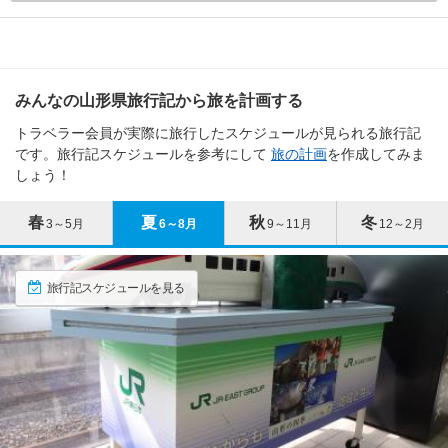
史をもち、米沢藩上杉氏に愛された名湯です。春には山全体が桜でピンク色
高畠ワイナリー
瓜割石庭公園
寒河江・東根・月山 エリアの季節別人気スポット
に染まる烏帽子山や4つのワイナリーなどもあり、散策がおすすめの温泉地で
名所・史跡
名所・史跡
川西・高畠
川西・高畠
新庄・酒田・鶴岡・温海 各都市の
観光ランキングを見る
す。
春
夏
秋
冬
3.43
3.31
3～5月
6～8月
9～11月
12～2月
上山・赤湯・長井 エリア 旅行者の傾向
みんなの山形県旅行記から旅を計画する
訪れたトラベラーのクチコミ
訪れたトラベラーのクチコミ
山形市
トラベラー会員が実際に旅行したスケジュールが見られる旅行記
旅行時期
同行者
予算
高畠石独特の黄色がかった
ワインの試飲も
クリップ
クリップ
です。旅行記スケジュールを参考にして
旅の計画
を作成してみま
凝灰岩
高畠産のブドウを使用した
天童温泉
しょう！
3～5月
石切場跡のモノシリックな
ワイン造りの様子が見るこ
不思議な空間
とが出来ます。
6～8月
蔵王温泉
ブドウ畑もとても綺麗です
春
夏
秋
冬
3～5月
6～8月
9～11月
12～2月
外せません
9～11月
12～2月
山辺・中山
米沢・天元台 各都市の
観光ランキングを見る
旅行記スケジュールを見る
※このエリアに投稿された旅行記をもとに集計
銀山温泉
空気神社
月山
上山・赤湯・長井 エリアの季節別人気スポット
寒河江
寺・神社・教会
自然・景勝地
月山・朝日岳
月山・朝日岳
春
夏
秋
3～5月
6～8月
9～11月
3.24
3.47
東根
訪れたトラベラーのクチコミ
訪れたトラベラーのクチコミ