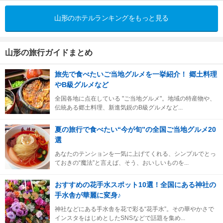
山形のホテルランキングをもっと見る
山形の旅行ガイドまとめ
旅先で食べたいご当地グルメを一挙紹介！ 郷土料理
やB級グルメなど
全国各地に点在している "ご当地グルメ"。地域の特産物や、
伝統ある郷土料理、新進気鋭のB級グルメなど...
夏の旅行で食べたい“今が旬”の全国ご当地グルメ20
選
あなたのテンションを一気に上げてくれる、シンプルでとっ
ておきの“魔法”と言えば、そう、おいしいものを...
おすすめの花手水スポット10選！全国にある神社の
手水舎が華麗に変身♪
神社などにある手水舎を花で彩る“花手水”。その華やかさで
インスタをはじめとしたSNSなどで話題を集め...