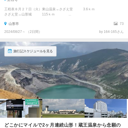
工程表８月２７日（火）東山温泉→さざえ堂 3.6ｋｍ
さざえ堂→山形城 115ｋｍ ...
山形市
73
2024/08/27～ （2日間）
by 164-165さん
旅行記スケジュールを見る
どこかにマイルで2ヶ月連続山形！蔵王温泉から念願の