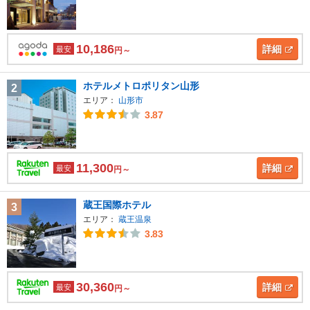
10,186
詳細
最安
円～
ホテルメトロポリタン山形
2
エリア：
山形市
3.87
11,300
詳細
最安
円～
蔵王国際ホテル
3
エリア：
蔵王温泉
3.83
30,360
詳細
最安
円～