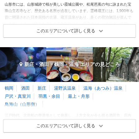
山形市には、山形城跡で桜が美しい霞城公園や、松尾芭蕉の句に詠まれた宝
珠山立石寺など、歴史ある名所が点在しています。霊峰蔵王には、1,900年も
昔に開湯された日本屈指の古湯、蔵王温泉があり、多くの宿泊施設が並んで
います。スキーや樹氷を楽しめる冬以外にも、避暑やトレッキング、紅葉、
雲海など四季を通して魅力があります。また、将棋駒の生産地、天童市にも
このエリアについて詳しく見る
美肌効果に優れた天童温泉があり、足湯や日帰り入浴なども楽しめます。
山形・天童・蔵王 エリア 旅行者の傾向
旅行時期
同行者
予算
新庄・酒田・鶴岡・温海 エリアの
見どころ
3～5月
6～8月
鶴岡
酒田
新庄
湯野浜温泉
温海（あつみ）温泉
9～11月
戸沢・真室川
羽黒・余目
最上・舟形
鳥海山（山形側）
12～2月
江戸時代、北前船の寄港地として発展し、上方文化が今も残る酒田市、庄内
※このエリアに投稿された旅行記をもとに集計
藩主酒井家の城下町だった鶴岡市には、歴史ある風情を感じられます。雄大
このエリアについて詳しく見る
な最上川や出羽富士と称される鳥海山、山岳信仰の聖地である出羽三山な
山形・天童・蔵王 エリアの季節別人気スポット
ど、神秘的でダイナミックな自然が魅力です。クラゲの展示が美しい鶴岡市