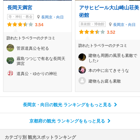
長岡天満宮
アサヒビール大山崎山荘美
術館
寺・神社・教会
長岡京・向日
3.54
美術館・博物館
長岡京・向日
3.52
訪れたトラベラーのクチコミ
訪れたトラベラーのクチコミ
菅原道真公を祀る
建物も周囲の風景も素敵で
霧島つつじで有名な長岡天
した♪
満宮
本の中に出てきそうな
道真公・ゆかりの神社
建物もお庭も素敵
長岡京・向日の観光 ランキング
をもっと見る
京都府の観光 ランキング
をもっと見る
カテゴリ別 観光スポットランキング