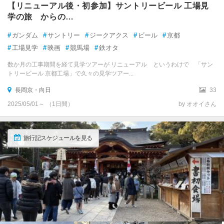
【リニューアル後・初参加】サントリービール 工場見
学の旅 からの…
#
ガンダム
#
サントリー
#
ジークアクス
#
ビール
#
京都
#
工場見学
#
映画
#
競馬場
#
鉄オタ
数か月の工事期間を経て見学ツアーが リニューアル というわけで 「サン
トリービール 京都工場」で久々の見学ツアー...
長岡京・向日
33
2025/05/01～ （1日間）
by オオイさん
旅行記スケジュールを見る