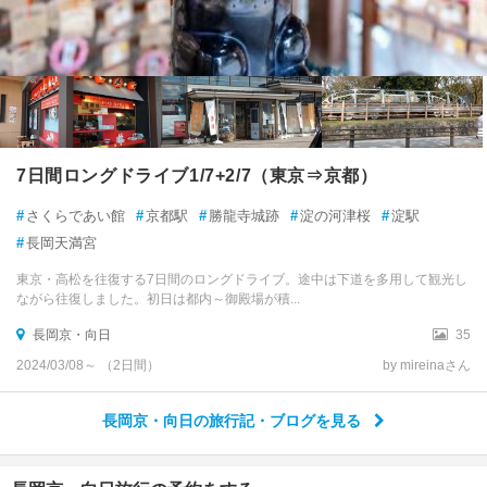
7日間ロングドライブ1/7+2/7（東京⇒京都）
#
さくらであい館
#
京都駅
#
勝龍寺城跡
#
淀の河津桜
#
淀駅
#
長岡天満宮
東京・高松を往復する7日間のロングドライブ。途中は下道を多用して観光し
ながら往復しました。初日は都内～御殿場が積...
長岡京・向日
35
2024/03/08～ （2日間）
by mireinaさん
長岡京・向日の旅行記・ブログを見る