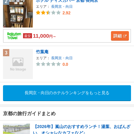
ホテル ディスカバー 京都 長岡京
2
エリア：
長岡京・向日
2.92
11,000
詳細
最安
円～
竹葉庵
3
エリア：
長岡京・向日
0.0
長岡京・向日のホテルランキングをもっと見る
京都の旅行ガイドまとめ
【2026年】嵐山のおすすめランチ！湯葉、おばんざ
い、オシャレなカフェなど♪