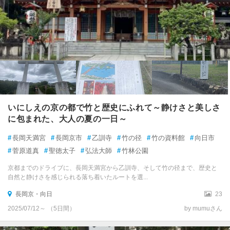
いにしえの京の都で竹と歴史にふれて～静けさと美しさ
に包まれた、大人の夏の一日～
#
長岡天満宮
#
長岡京市
#
乙訓寺
#
竹の径
#
竹の資料館
#
向日市
#
菅原道真
#
聖徳太子
#
弘法大師
#
竹林公園
京都までのドライブに、長岡天満宮から乙訓寺、そして竹の径まで、歴史と
自然と静けさを感じられる落ち着いたルートを選...
長岡京・向日
23
2025/07/12～ （5日間）
by mumuさん