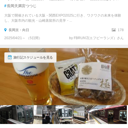
#
長岡天満宮つつじ
大阪で開催されている大阪・関西EXPO2025に行き、ワクワクの未来を体験
し、大阪市内の観光・山崎蒸留所の見学・...
長岡京・向日
178
2025/04/21～ （5日間）
by FBRUN'Z(エフビーランズ）さん
旅行記スケジュールを見る