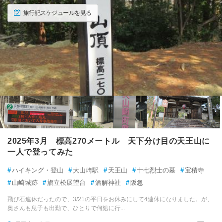
旅行記スケジュールを見る
2025年3月 標高270メートル 天下分け目の天王山に
一人で登ってみた
#
ハイキング・登山
#
大山崎駅
#
天王山
#
十七烈士の墓
#
宝積寺
#
山崎城跡
#
旗立松展望台
#
酒解神社
#
阪急
飛び石連休だったので、3/21の平日をお休みにして4連休になりました。が、
奥さんも息子も出勤で、ひとりで何処に行...