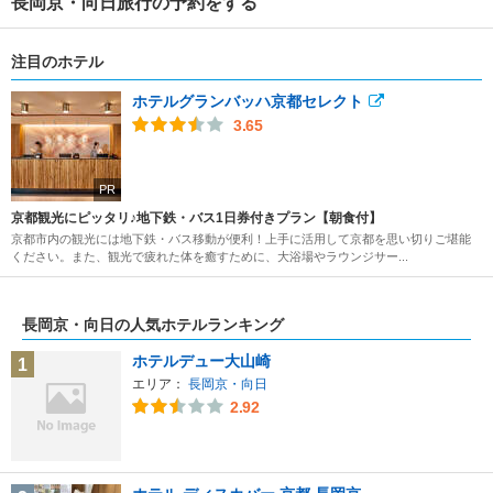
長岡京・向日旅行の予約をする
注目のホテル
ホテルグランバッハ京都セレクト
3.65
PR
京都観光にピッタリ♪地下鉄・バス1日券付きプラン【朝食付】
京都市内の観光には地下鉄・バス移動が便利！上手に活用して京都を思い切りご堪能
ください。また、観光で疲れた体を癒すために、大浴場やラウンジサー...
長岡京・向日の人気ホテルランキング
ホテルデュー大山崎
1
エリア：
長岡京・向日
2.92