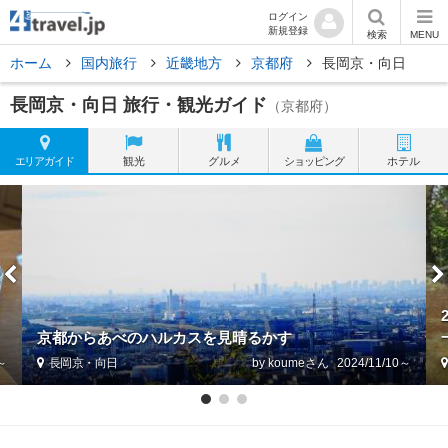
ログイン
新規登録
検索
MENU
ホーム
国内旅行
近畿地方
京都府
長岡京・向日
長岡京・向日 旅行・観光ガイド
（京都府）
エリア
ガイド
観光
グルメ
ショッピング
ホテル
京都からあべのハルカスを見晴るかす
1～
長岡京・向日
by koume
2024/11/10～