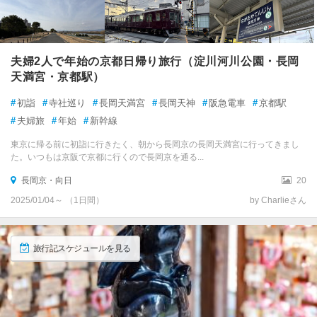
夫婦2人で年始の京都日帰り旅行（淀川河川公園・長岡
天満宮・京都駅）
#
初詣
#
寺社巡り
#
長岡天満宮
#
長岡天神
#
阪急電車
#
京都駅
#
夫婦旅
#
年始
#
新幹線
東京に帰る前に初詣に行きたく、朝から長岡京の長岡天満宮に行ってきまし
た。いつもは京阪で京都に行くので長岡京を通る...
長岡京・向日
20
2025/01/04～ （1日間）
by Charlieさん
旅行記スケジュールを見る