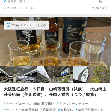
長岡京・向日
66
2025/03/21～ （1日間）
by shinさん
旅行記スケジュールを見る
大阪遠征旅行 ５日目 山崎蒸留所（試飲）、大山崎山
荘美術館（美術鑑賞）、長岡天満宮（つつじ観賞）
#
アサヒグループ大山崎山荘美術館
#
アフタヌーンティー
#
サントリー山崎蒸留所
#
庭園散策
#
有料試飲
#
蒸留所限定ボトル