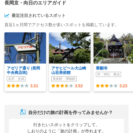
長岡京・向日のエリアガイド
最近注目されているスポット
直近1ヵ月間でアクセス数が多いスポットを掲載しています。
アゼリア通り (長岡
アサヒビール大山崎
乗願寺
中央商店街)
山荘美術館
寺・神社・教会
名所・史跡
美術館・博物館
3.31
3.52
3.23
自分だけの旅の計画を作ってみませんか？
行きたいスポットをクリップして、
しおりのように「旅の計画」が作れます。