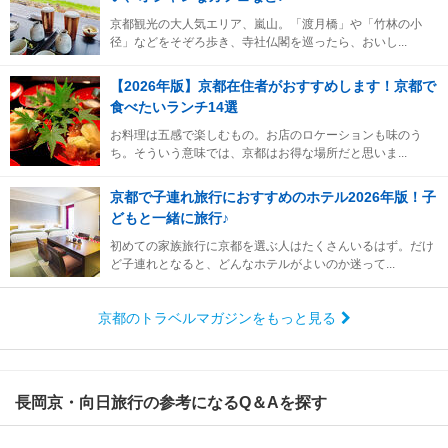
京都観光の大人気エリア、嵐山。「渡月橋」や「竹林の小
径」などをそぞろ歩き、寺社仏閣を巡ったら、おいし...
【2026年版】京都在住者がおすすめします！京都で
食べたいランチ14選
お料理は五感で楽しむもの。お店のロケーションも味のう
ち。そういう意味では、京都はお得な場所だと思いま...
京都で子連れ旅行におすすめのホテル2026年版！子
どもと一緒に旅行♪
初めての家族旅行に京都を選ぶ人はたくさんいるはず。だけ
ど子連れとなると、どんなホテルがよいのか迷って...
京都のトラベルマガジンをもっと見る
長岡京・向日旅行の参考になるQ＆Aを探す