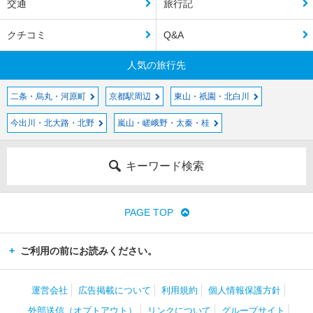
交通
旅行記
クチコミ
Q&A
人気の旅行先
二条・烏丸・河原町
京都駅周辺
東山・祇園・北白川
今出川・北大路・北野
嵐山・嵯峨野・太秦・桂
キーワード検索
PAGE TOP
ご利用の前にお読みください。
運営会社
広告掲載について
利用規約
個人情報保護方針
外部送信（オプトアウト）
リンクについて
グループサイト