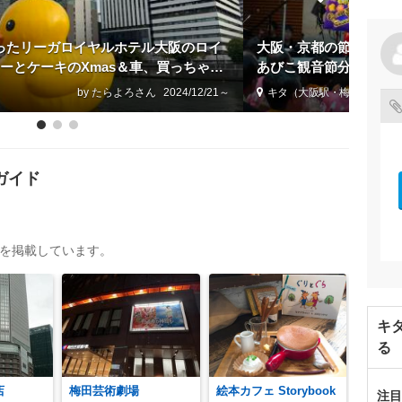
ったリーガロイヤルホテル大阪のロイ
大阪・京都の節分三日
ーとケーキのXmas＆車、買っちゃっ
あびこ観音節分厄除大
リアン「バブルガム」
り。理屈抜きで楽しむ
by たらよろ
2024/12/21～
キタ（大阪駅・梅田）
ガイド
トを掲載しています。
キ
る
店
梅田芸術劇場
絵本カフェ Storybook
注目