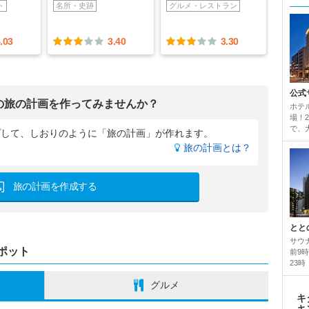
ト
名所・史跡
グルメ・レストラン
.03
3.40
3.30
公式
の旅の計画を作ってみませんか？
ホテ
場！
で、
プして、
しおりのように「旅の計画」が作れます。
旅の計画とは？
旅の計画を作成する
とと
サウ
ポット
前9
23時
グルメ
キ