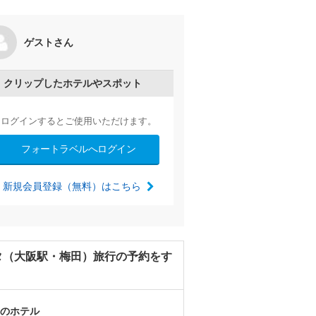
間（大阪編）～大阪の節分巡りは
ゲストさん
法会と堂島薬師堂節分お水汲み祭
イケイケの行事です～
by たびたび
2025/02/01～
クリップしたホテルやスポット
ログインするとご使用いただけます。
フォートラベルへログイン
新規会員登録（無料）はこちら
タ（大阪駅・梅田）旅行の予約をす
のホテル