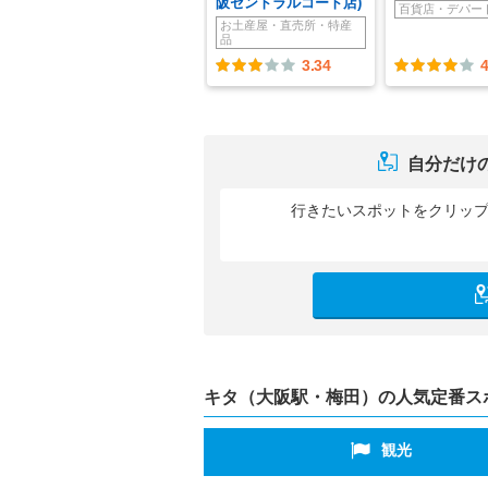
阪セントラルコート店)
百貨店・デパー
お土産屋・直売所・特産
品
3.34
4
自分だけ
行きたいスポットをクリッ
キタ（大阪駅・梅田）の人気定番ス
観光