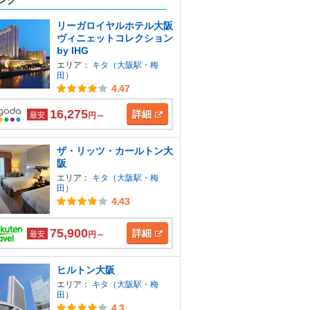
ング
リーガロイヤルホテル大阪
ヴィニェットコレクション
by IHG
エリア：
キタ（大阪駅・梅
田）
4.47
16,275
詳細
最安
円～
ザ・リッツ・カールトン大
阪
エリア：
キタ（大阪駅・梅
田）
4.43
75,900
詳細
最安
円～
ヒルトン大阪
エリア：
キタ（大阪駅・梅
田）
4.3