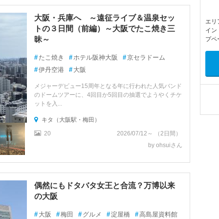
大阪・兵庫へ ～遠征ライブ＆温泉セッ
エリ
トの３日間（前編）～大阪でたこ焼き三
イン
昧～
プペ
#
たこ焼き
#
ホテル阪神大阪
#
京セラドーム
#
伊丹空港
#
大阪
メジャーデビュー15周年となる年に行われた人気バンド
のドームツアーに、4回目か5回目の抽選でようやくチケ
ットを入...
キタ（大阪駅・梅田）
20
2026/07/12～ （2日間）
by ohsuiさん
偶然にもドタバタ女王と合流？万博以来
の大阪
#
大阪
#
梅田
#
グルメ
#
淀屋橋
#
高島屋資料館