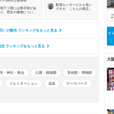
の代表的な建築物
船場センタービルも長い
地下１階には展示室があ
ですが、こちらの商店街
り、歴史や建物について
も長いです
の説明があります。まず
は、こちらの見学を！！
田）の観光 ランキング
をもっと見る
キ
光 ランキング
をもっと見る
大
寺・神社・教会
公園・植物園
美術館・博物館
イルミネーション
温泉
テーマパーク