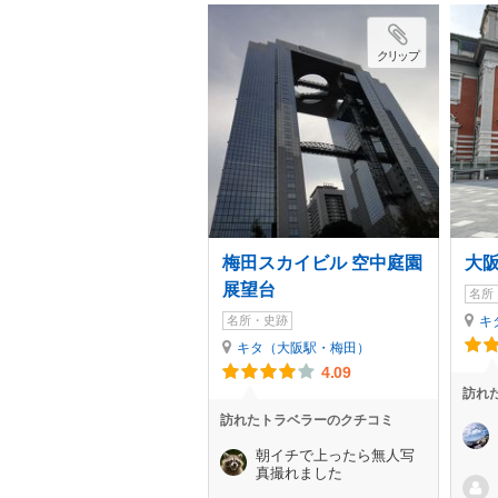
クリップ
梅田スカイビル 空中庭園
大
展望台
名所
名所・史跡
キ
キタ（大阪駅・梅田）
4.09
訪れ
訪れたトラベラーのクチコミ
朝イチで上ったら無人写
真撮れました