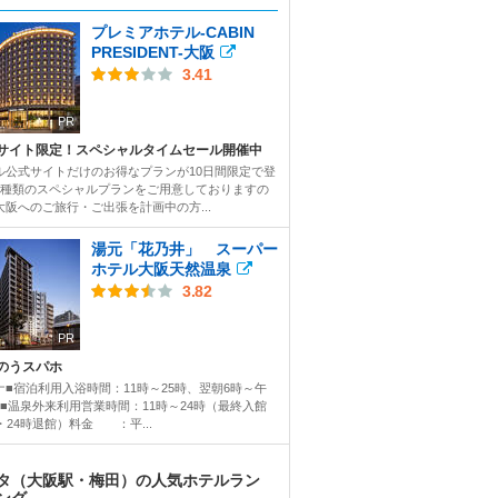
プレミアホテル-CABIN
PRESIDENT-大阪
3.41
PR
サイト限定！スペシャルタイムセール開催中
ル公式サイトだけのお得なプランが10日間限定で登
2種類のスペシャルプランをご用意しておりますの
大阪へのご旅行・ご出張を計画中の方...
湯元「花乃井」 スーパー
ホテル大阪天然温泉
3.82
PR
のうスパホ
ナ■宿泊利用入浴時間：11時～25時、翌朝6時～午
時■温泉外来利用営業時間：11時～24時（最終入館
・24時退館）料金 ：平...
タ（大阪駅・梅田）の人気ホテルラン