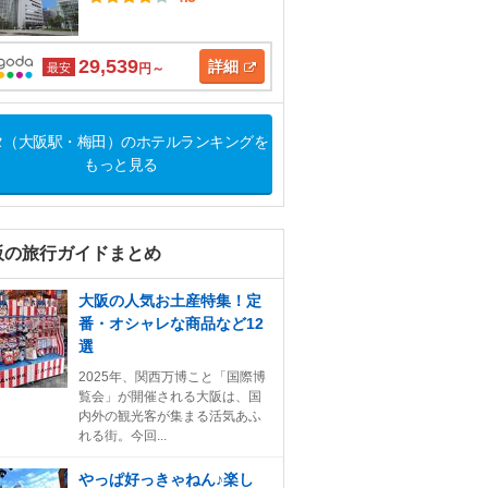
29,539
詳細
最安
円～
タ（大阪駅・梅田）のホテルランキングを
もっと見る
阪の旅行ガイドまとめ
大阪の人気お土産特集！定
番・オシャレな商品など12
選
2025年、関西万博こと「国際博
覧会」が開催される大阪は、国
内外の観光客が集まる活気あふ
れる街。今回...
やっぱ好っきゃねん♪楽し