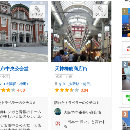
キ
1
クリップ
クリップ
2
阪市中央公会堂
天神橋筋商店街
・史跡
名所・史跡
タ（大阪駅・梅田）
キタ（大阪駅・梅田）
4.03
3.94
たトラベラーのクチコミ
訪れたトラベラーのクチコミ
赤レンガと青銅のドーム
大阪で壱番長い商店街
3
が美しい大阪のシンボル
「日本一 長い」と言われ
大阪市中央公会堂 大阪
る