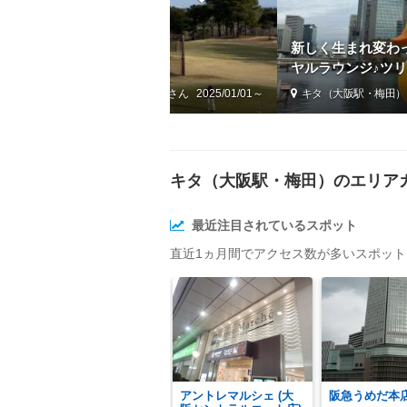
新しく生まれ変わ
in osaka Jan,2025
ヤルラウンジ♪ツリ
たー＆話題のイタ
梅田）
by なべきち
2025/01/01～
キタ（大阪駅・梅田）
キタ（大阪駅・梅田）のエリア
最近注目されているスポット
直近1ヵ月間でアクセス数が多いスポッ
アントレマルシェ (大
阪急うめだ本