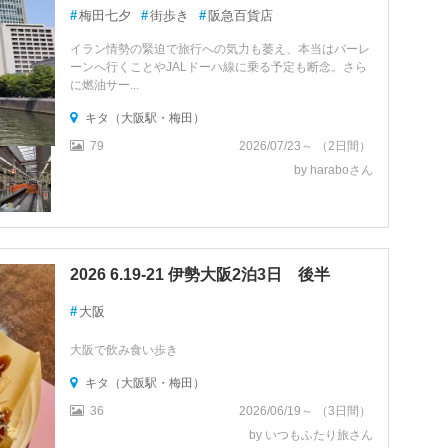
#
梅田七夕
#
街歩き
#
阪急百貨店
イラン情勢の緊迫で旅行への気力も萎え、本当はバーレ
ーンへ行くことやJALドーハ線に乗る予定も断念。さら
に燃油サー...
キタ（大阪駅・梅田）
79
2026/07/23～ （2日間）
by haraboさん
2026 6.19-21 伊勢大阪2泊3日 後半
#
大阪
大阪で飲み食い歩き
キタ（大阪駅・梅田）
36
2026/06/19～ （3日間）
by いつもふたり旅さん