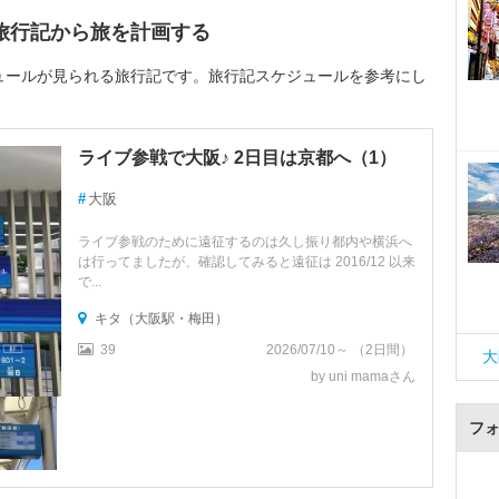
旅行記から旅を計画する
ュールが見られる旅行記です。旅行記スケジュールを参考にし
ライブ参戦で大阪♪ 2日目は京都へ（1）
#
大阪
ライブ参戦のために遠征するのは久し振り都内や横浜へ
は行ってましたが、確認してみると遠征は 2016/12 以来
で...
キタ（大阪駅・梅田）
39
2026/07/10～ （2日間）
大
by uni mamaさん
フ