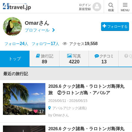
ログイン
新規登録
検索
MENU
Omarさん
フォローする
プロフィール
24
17
19,558
フォロー
人
フォロワー
人
アクセス
旅行記
写真
クチコミ
トップ
89
4220
13
最近の旅行記
2026.6 クック諸島・ラロトンガ島弾丸
旅 ②ラロトンガ島・アバルア
2026/06/11 - 2026/06/15
アバルア(クック諸島)
17
by Omarさん
2026.6 クック諸島・ラロトンガ島弾丸