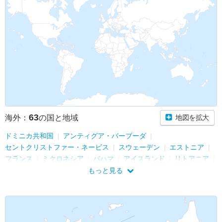
63
海外：
の国と地域
地図を拡大
ドミニカ共和国
アンティグア・バーブーダ
セントクリストファー・ネービス
スウェーデン
エストニア
フランス
ミクロネシア
バハマ
アイスランド
リトアニア
ラトビア
サウジアラビア
オマーン
バルバドス
もっと見る
トリニダード・トバゴ
モナコ
マルタ
ルーマニア
スペイン
アイルランド
ベトナム
チリ
サンマリノ
ブータン
ウズベキスタン
アンドラ
イギリス
リヒテンシュタイン
イタリア
トルコ
モルドバ