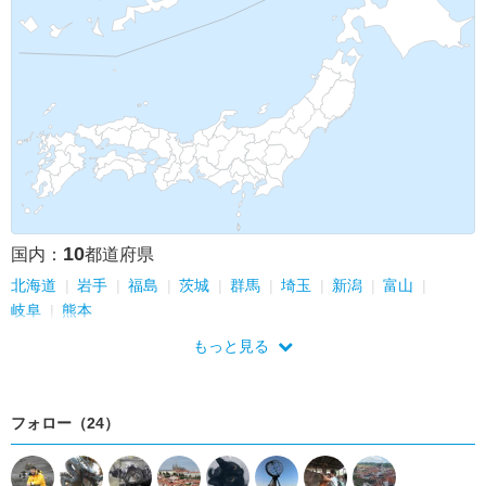
トルクメニスタン
スイス
タジキスタン
モルディブ
香港
ネパール
シンガポール
オーストラリア
ブルガリア
カザフスタン
キルギス
韓国
モンゴル
バーレーン
カタール
クウェート
コソボ
北マケドニア共和国
アルバニア
モンテネグロ
ボスニア・ヘルツェゴビナ
セルビア
ラオス
フィジー
インド
フィリピン
カナダ
ブルネイ
ロシア
ニュージーランド
クック諸島
アメリカ
10
国内：
都道府県
北海道
岩手
福島
茨城
群馬
埼玉
新潟
富山
岐阜
熊本
もっと見る
フォロー（24）