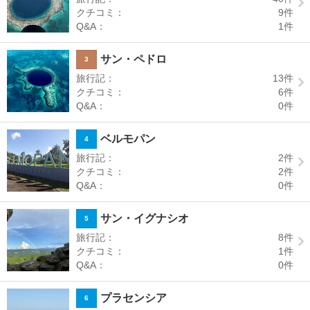
クチコミ：
9
件
Q&A：
1
件
サン・ペドロ
3
旅行記：
13
件
クチコミ：
6
件
Q&A：
0
件
ベルモパン
4
旅行記：
2
件
クチコミ：
2
件
Q&A：
0
件
サン・イグナシオ
5
旅行記：
8
件
クチコミ：
1
件
Q&A：
0
件
プラセンシア
6