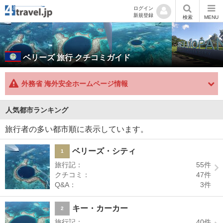
ログイン
新規登録
検索
MENU
ベリーズ
旅行 クチコミガイド
外務省 海外安全ホームページ情報
人気都市ランキング
旅行者の多い都市順に表示しています。
ベリーズ・シティ
1
旅行記：
55
件
クチコミ：
47
件
Q&A：
3
件
キー・カーカー
2
旅行記：
40
件