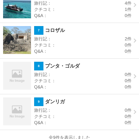
旅行記：
4
件
クチコミ：
1
件
Q&A：
0
件
コロザル
7
旅行記：
2
件
クチコミ：
0
件
Q&A：
0
件
プンタ・ゴルダ
8
旅行記：
0
件
クチコミ：
0
件
Q&A：
0
件
ダンリガ
9
旅行記：
0
件
クチコミ：
0
件
Q&A：
0
件
全9件を表示しました