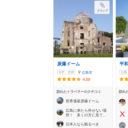
クリップ
原爆ドーム
平
名所・史跡
公園
広島市
4.50
訪れたトラベラーのクチコミ
訪れ
世界遺産原爆ドーム
広島に来たら外せない場
所！ 多くの方に見て欲
しい！！！
日本人なら観るべき