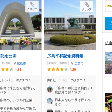
クリップ
クリップ
広
和記念公園
広島平和記念資料館
・植物園
美術館・博物館
広島市
広島市
4.31
4.29
たトラベラーのクチコミ
訪れたトラベラーのクチコミ
広島に来たなら絶対行く
「広島平和記念資料館」1
べき
度は見ておく場所…。そ
う感じました。
日本人なら一度は行くべ
広島のシンボル的公園
きところ
平和を祈る厳かな雰囲気
行列に並んでも見るべき