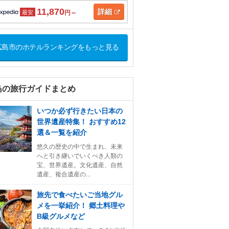
11,870
詳細
最安
円～
広島市のホテルランキングをもっと見る
島の旅行ガイドまとめ
いつか必ず行きたい日本の
世界遺産特集！ おすすめ12
選＆一覧を紹介
悠久の歴史の中で生まれ、未来
へと引き継いでいくべき人類の
宝、世界遺産。文化遺産、自然
遺産、複合遺産の...
旅先で食べたいご当地グル
メを一挙紹介！ 郷土料理や
B級グルメなど