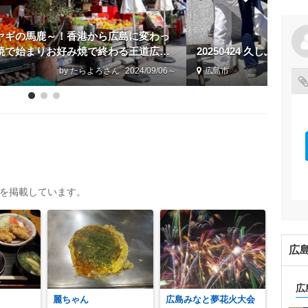
ヤギの馬鹿～！香港から広島に変わっ
焼で始まりお好み焼で終わる王道広島
20250424 久しぶり
ムと八昌♪
by たらよろ
2024/09/06～
広島市
トを掲載しています。
広
広
麗ちゃん
広島みなと夢花火大会