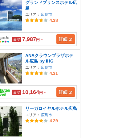
グランドプリンスホテル広
島
エリア：
広島市
4.38
7,987
詳細
最安
円～
ANAクラウンプラザホテ
ル広島 by IHG
エリア：
広島市
4.31
10,164
詳細
最安
円～
リーガロイヤルホテル広島
エリア：
広島市
4.29