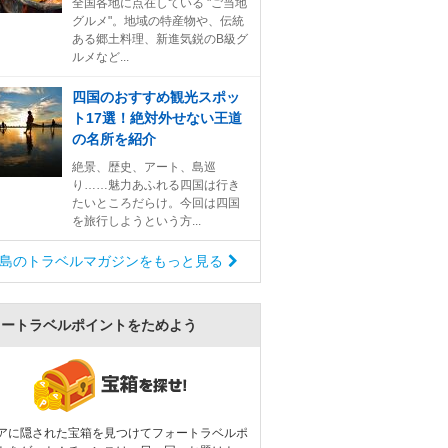
全国各地に点在している "ご当地
グルメ"。地域の特産物や、伝統
ある郷土料理、新進気鋭のB級グ
ルメなど...
四国のおすすめ観光スポッ
ト17選！絶対外せない王道
の名所を紹介
絶景、歴史、アート、島巡
り……魅力あふれる四国は行き
たいところだらけ。今回は四国
を旅行しようという方...
島のトラベルマガジンをもっと見る
ォートラベルポイントをためよう
アに隠された宝箱を見つけてフォートラベルポ