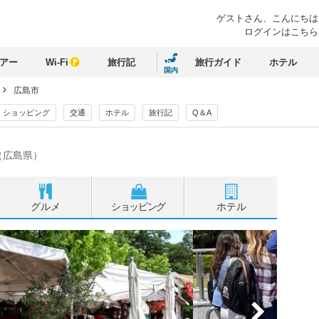
ゲストさん、
こんにちは
ログインはこちら
アー
Wi-Fi
旅行記
旅行ガイド
ホテル
国内
広島市
ショッピング
交通
ホテル
旅行記
Q＆A
（広島県）
グルメ
ショッピング
ホテル