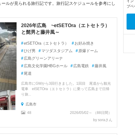
イン
ュールが見られる旅行記です。旅行記スケジュールを参考にし
プペ
2026年広島 ~etSETOra（エトセトラ）
と髭男と藤井風～
#
etSETOra（エトセトラ）
#
お好み焼き
#
ひげ男
#
マツダスタジアム
#
原爆ドーム
#
広島グリーンアリーナ
#
広島文化学園HBGホール
#
広島電鉄
#
藤井風
#
尾道
広島市にGWから3回行きました。1回目 尾道から観光
電車 etSETOra（エトセトラ）に乗って広島まで日帰
り旅...
広島市
48
2026/05/02～ （88日間）
by soraさん