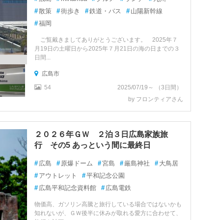
#
散策
#
街歩き
#
鉄道・バス
#
山陽新幹線
#
福岡
ご覧戴きましてありがとうございます。 2025年７
月19日の土曜日から2025年７月21日の海の日までの３
日間...
広島市
54
2025/07/19～ （3日間）
by フロンティアさん
２０２６年ＧＷ ２泊３日広島家族旅
行 その5 あっという間に最終日
#
広島
#
原爆ドーム
#
宮島
#
厳島神社
#
大鳥居
#
アウトレット
#
平和記念公園
#
広島平和記念資料館
#
広島電鉄
物価高、ガソリン高騰と旅行している場合ではないかも
知れないが、ＧＷ後半に休みが取れる愛方に合わせて、