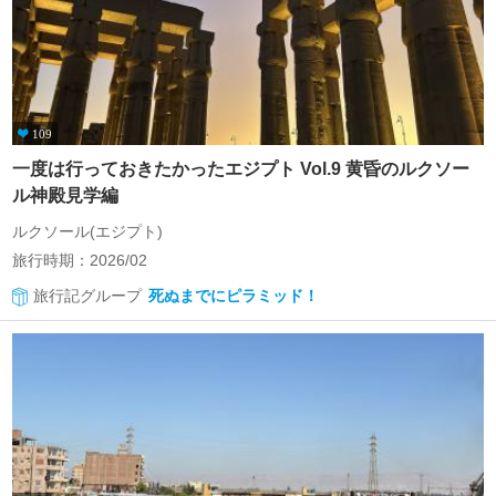
109
一度は行っておきたかったエジプト Vol.9 黄昏のルクソー
ル神殿見学編
ルクソール(エジプト)
旅行時期：2026/02
旅行記グループ
死ぬまでにピラミッド！