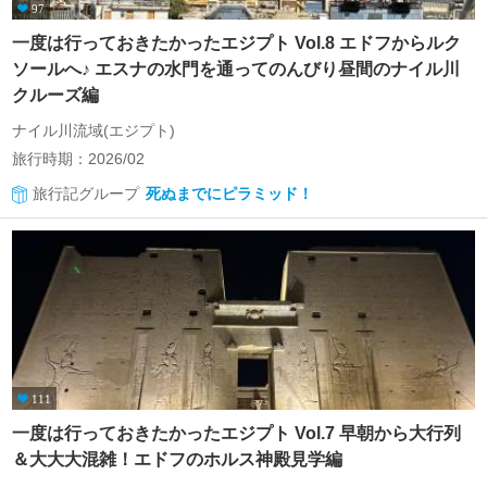
97
一度は行っておきたかったエジプト Vol.8 エドフからルク
ソールへ♪ エスナの水門を通ってのんびり昼間のナイル川
クルーズ編
ナイル川流域(エジプト)
旅行時期：2026/02
旅行記グループ
死ぬまでにピラミッド！
111
一度は行っておきたかったエジプト Vol.7 早朝から大行列
＆大大大混雑！エドフのホルス神殿見学編