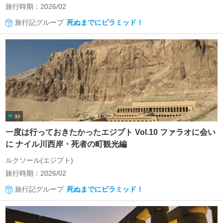
旅行時期：2026/02
旅行記グループ
死ぬまでにピラミッド！
99
一度は行っておきたかったエジプト Vol.10 ファラオに会い
に ナイル川西岸・死者の町観光編
ルクソール(エジプト)
旅行時期：2026/02
旅行記グループ
死ぬまでにピラミッド！