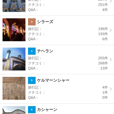
クチコミ：
251
件
Q&A：
4
件
シラーズ
3
旅行記：
196
件
クチコミ：
193
件
Q&A：
6
件
テヘラン
4
旅行記：
255
件
クチコミ：
268
件
Q&A：
13
件
ケルマーンシャー
5
旅行記：
4
件
クチコミ：
1
件
Q&A：
0
件
カシャーン
6