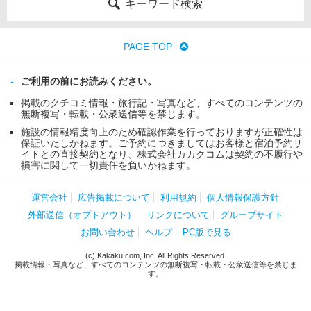
キーワード検索
PAGE TOP
ご利用の前にお読みください。
掲載のクチコミ情報・旅行記・写真など、すべてのコンテンツの
無断複写・転載・公衆送信等を禁じます。
施設の情報精度向上のため確認作業を行っておりますが正確性は
保証いたしかねます。ご予約につきましてはお客様と宿泊予約サ
イトとの直接契約となり、株式会社カカクコムは契約の不履行や
損害に関して一切責任を負いかねます。
運営会社
広告掲載について
利用規約
個人情報保護方針
外部送信（オプトアウト）
リンクについて
グループサイト
お問い合わせ
ヘルプ
PC版で見る
(c) Kakaku.com, Inc. All Rights Reserved.
掲載情報・写真など、すべてのコンテンツの無断複写・転載・公衆送信等を禁じま
す。