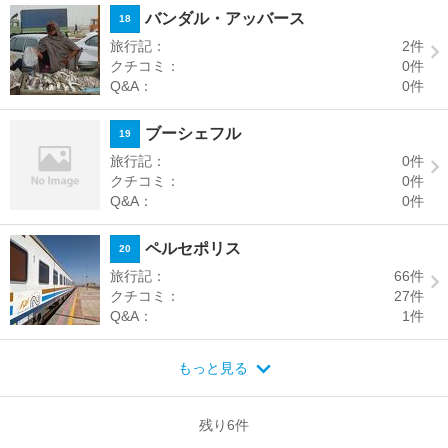
バンダル・アッバース
18
旅行記：
2
件
クチコミ：
0
件
Q&A：
0
件
ブーシェフル
19
旅行記：
0
件
クチコミ：
0
件
Q&A：
0
件
ペルセポリス
20
旅行記：
66
件
クチコミ：
27
件
Q&A：
1
件
もっと見る
残り
6
件