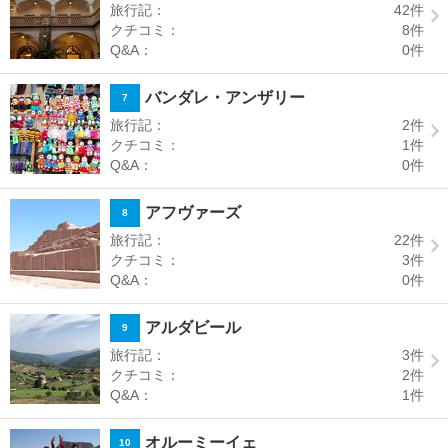
旅行記：
42
件
クチコミ：
8
件
Q&A：
0
件
バンダレ・アンザリー
7
旅行記：
2
件
クチコミ：
1
件
Q&A：
0
件
アフヴァーズ
8
旅行記：
22
件
クチコミ：
3
件
Q&A：
0
件
アルダビール
9
旅行記：
3
件
クチコミ：
2
件
Q&A：
1
件
オルーミーイェ
10