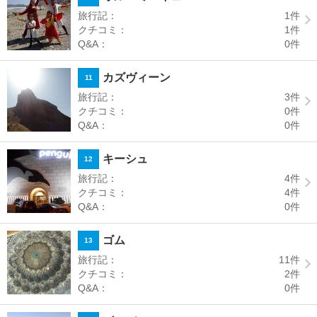
旅行記：
1
件
クチコミ：
1
件
Q&A：
0
件
カズヴィーン
11
旅行記：
3
件
クチコミ：
0
件
Q&A：
0
件
キーシュ
12
旅行記：
4
件
クチコミ：
4
件
Q&A：
0
件
ゴム
13
旅行記：
11
件
クチコミ：
2
件
Q&A：
0
件