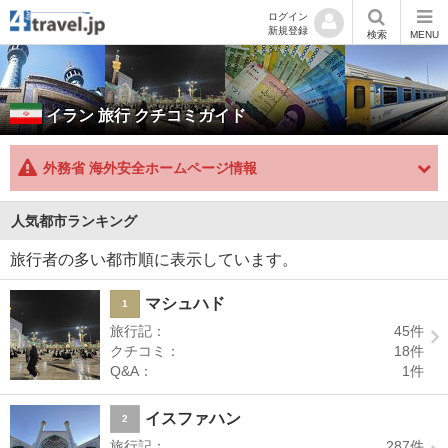
ログイン
新規登録
検索
MENU
イラン
旅行 クチコミガイド
外務省 海外安全ホームページ情報
人気都市ランキング
旅行者の多い都市順に表示しています。
マシュハド
1
旅行記：
45
件
クチコミ：
18
件
Q&A：
1
件
イスファハン
2
旅行記：
287
件