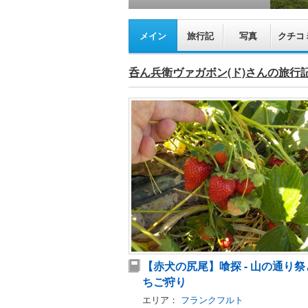
メイン
旅行記
写真
クチコ
呑ん兵衛ヴァガボン(ド)さんの旅行
【赤犬の尻尾】喰探 - 山の通り祭
ちご狩り
エリア：
フランクフルト