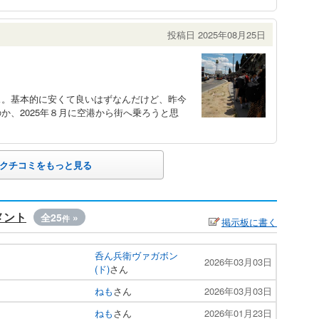
投稿日 2025年08月25日
ス。基本的に安くて良いはずなんだけど、昨今
か、2025年８月に空港から街へ乗ろうと思
クチコミをもっと見る
メント
全25
»
件
掲示板に書く
呑ん兵衛ヴァガボン
2026年03月03日
(ド)
さん
ねも
さん
2026年03月03日
ねも
さん
2026年01月23日