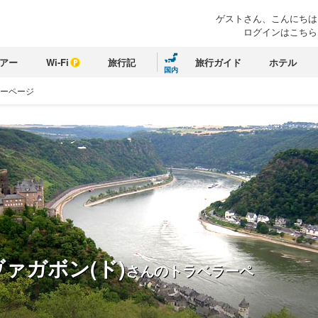
ゲストさん、こんにちは
ログインはこちら
アー
Wi-Fi
旅行記
旅行ガイド
ホテル
国内
ラーページ
ァガボン(ド)
さんのトラベラーペ