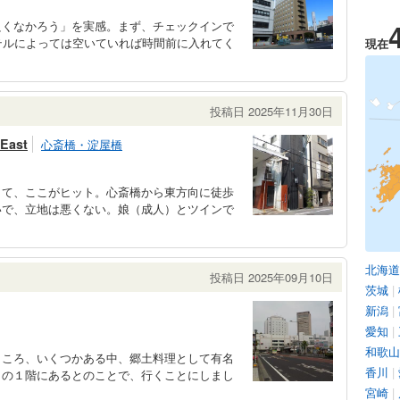
良くなかろう」を実感。まず、チェックインで
テルによっては空いていれば時間前に入れてく
現在
投稿日 2025年11月30日
 East
心斎橋・淀屋橋
して、ここがヒット。心斎橋から東方向に徒歩
いで、立地は悪くない。娘（成人）とツインで
北海道
投稿日 2025年09月10日
茨城
|
新潟
|
愛知
|
和歌山
ところ、いくつかある中、郷土料理として有名
香川
|
」の１階にあるとのことで、行くことにしまし
宮崎
|