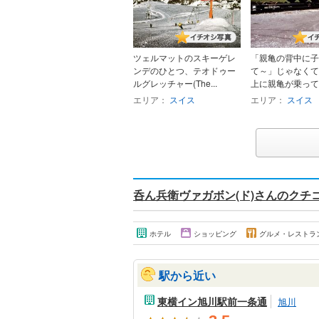
ツェルマットのスキーゲレ
「親亀の背中に子
ンデのひとつ、テオドゥー
て～」じゃなくて
ルグレッチャー(The...
上に親亀が乗ってい
エリア：
スイス
エリア：
スイス
呑ん兵衛ヴァガボン(ド)さんのクチ
ホテル
ショッピング
グルメ・レストラ
駅から近い
東横イン旭川駅前一条通
旭川