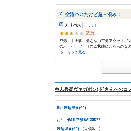
空港バスだけど超－混み！
アリバス
ナポリ
2.5
空港－中央駅－港を結ぶ空港アクセスバ
のオーバーツーリズム状態によるものなの
っ...
もっと見る
呑ん兵衛ヴァガボン(ド)さんへのコ
Re: 鉄輪温泉(^^)
お互い献血立派&#128077;
鉄輪温泉(^^)
（返信数:1）