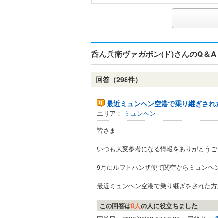
呑ん兵衛ヴァガボン(ド)さんのQ＆A
回答（298件）
最近ミュンヘン空港で乗り継ぎされ
エリア：
ミュンヘン
皆さま
いつも大変参考になる情報をありがとうご
9月にルフトハンザ便で関空からミュンヘ
最近ミュンヘン空港で乗り継ぎをされた方が
この回答は
0人
の人に役立ちました