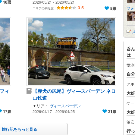
18票
2026/05/21 - 2026/05/21
フォ
3.5
8票
エリアの満足度：
呑ん
は
憶測
自分
アホ
フィ
【赤犬の尻尾】ヴィ―スバーデン ネロ
大好
山鉄道
ケー
エリア：
ヴィースバーデン
17票
2026/04/17 - 2026/04/25
21票
大好
治安
旅行記をもっと見る
行っ