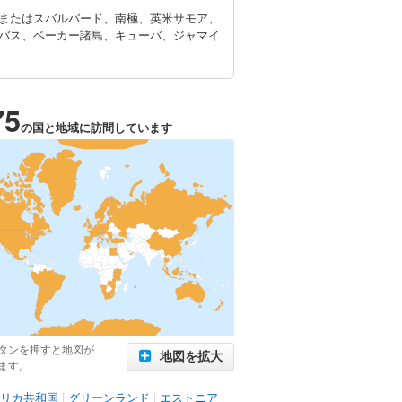
またはスバルバード、南極、英米サモア、
バス、ベーカー諸島、キューバ、ジャマイ
75
の国と地域に訪問しています
タンを押すと地図が
地図を拡大
ます。
リカ共和国
|
グリーンランド
|
エストニア
|