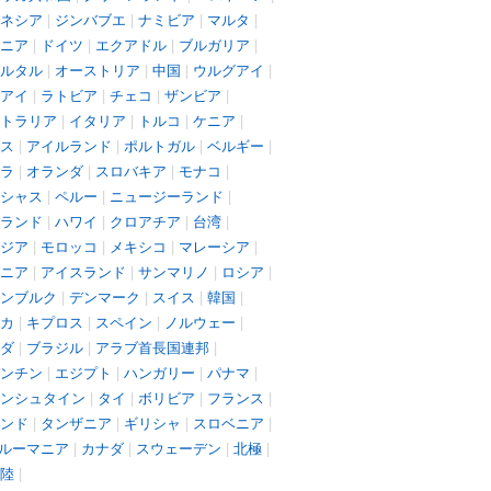
ネシア
|
ジンバブエ
|
ナミビア
|
マルタ
|
ニア
|
ドイツ
|
エクアドル
|
ブルガリア
|
ルタル
|
オーストリア
|
中国
|
ウルグアイ
|
アイ
|
ラトビア
|
チェコ
|
ザンビア
|
トラリア
|
イタリア
|
トルコ
|
ケニア
|
ス
|
アイルランド
|
ポルトガル
|
ベルギー
|
ラ
|
オランダ
|
スロバキア
|
モナコ
|
シャス
|
ペルー
|
ニュージーランド
|
ランド
|
ハワイ
|
クロアチア
|
台湾
|
ジア
|
モロッコ
|
メキシコ
|
マレーシア
|
ニア
|
アイスランド
|
サンマリノ
|
ロシア
|
ンブルク
|
デンマーク
|
スイス
|
韓国
|
カ
|
キプロス
|
スペイン
|
ノルウェー
|
ダ
|
ブラジル
|
アラブ首長国連邦
|
ンチン
|
エジプト
|
ハンガリー
|
パナマ
|
ンシュタイン
|
タイ
|
ボリビア
|
フランス
|
ンド
|
タンザニア
|
ギリシャ
|
スロベニア
|
ルーマニア
|
カナダ
|
スウェーデン
|
北極
|
陸
|