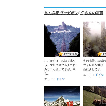
呑ん兵衛ヴァガボン(ド)さんの写真
ここからは、お城を北か
冬の光景。表紙の
ら。マルクスブルクです。
ツォレルン城は、
カッコも良いですが、中
西に少しです。
も...
エリア：
ドイツ
エリア：
ドイツ