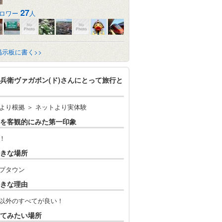
27
ロワー
人
掲示板に書く>>
兵衛ヴァガボン(ド)さんにとって旅行と
より根拠 ＞ ネットより実体験
を客観的にみた第一印象
！
きな場所
プタウン
きな理由
以外のすべてが良い！
てみたい場所