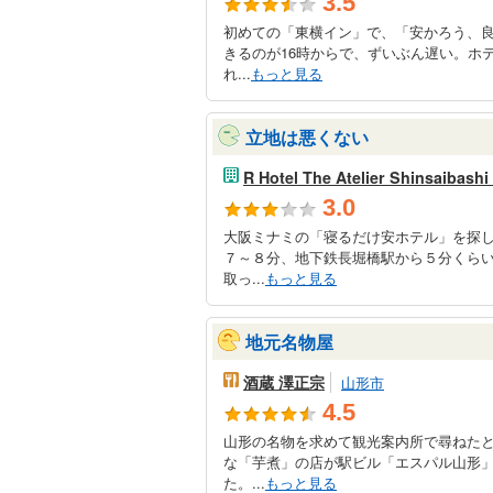
3.5
初めての「東横イン」で、「安かろう、
きるのが16時からで、ずいぶん遅い。ホ
れ...
もっと見る
立地は悪くない
R Hotel The Atelier Shinsaibashi
3.0
大阪ミナミの「寝るだけ安ホテル」を探
７～８分、地下鉄長堀橋駅から５分くら
取っ...
もっと見る
地元名物屋
酒蔵 澤正宗
山形市
4.5
山形の名物を求めて観光案内所で尋ねた
な「芋煮」の店が駅ビル「エスパル山形
た。...
もっと見る