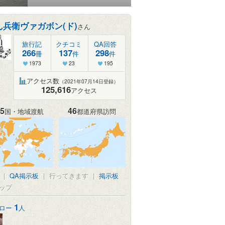
ん兵衛ヴァガボン(ド)
さん
旅行記
クチコミ
QA回答
266
137
298
冊
件
件
1973
23
195
アクセス数
（2021年07月14日登録）
125,616
アクセス
5
46
国・地域渡航
都道府県訪問
|
QA掲示板
|
行ってきます
|
掲示板
ップ
1
ロー
人