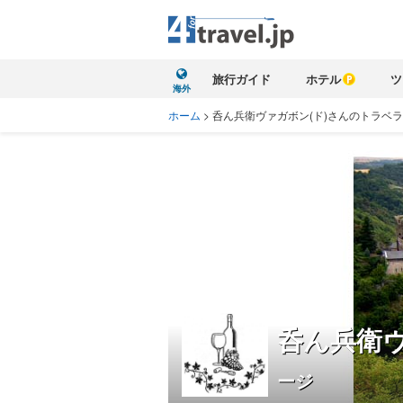
旅行ガイド
ホテル
ツ
海外
ホーム
>
呑ん兵衛ヴァガボン(ド)さんのトラベ
呑ん兵衛ヴ
ージ