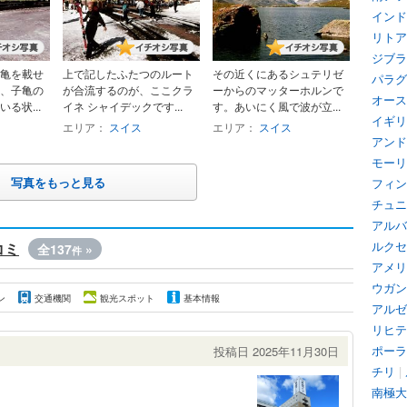
インド
リトア
ジブラ
亀を載せ
上で記したふたつのルート
その近くにあるシュテリゼ
パラグ
、子亀の
が合流するのが、ここクラ
ーからのマッターホルンで
オース
る状...
イネ シャイデックです...
す。あいにく風で波が立...
イギリ
エリア：
スイス
エリア：
スイス
アンド
モーリ
写真をもっと見る
フィン
チュニ
アルバ
ルクセ
コミ
全137
»
件
アメリ
ウガン
ン
交通機関
観光スポット
基本情報
アルゼ
リヒテ
ポーラ
投稿日 2025年11月30日
チリ
|
南極大