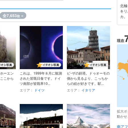
北極
キリ
全7,653
»
枚
カ。
現在
ホーエン
これは、1999年８月に観測
ピｰザの斜塔。ドゥオーモの
ここから
された皆既日食です。ドイ
側から見るより、こっちか
ツ南部が皆既率10...
らの絵が好きです。駅...
エリア：
ドイツ
エリア：
イタリア
拡大ボ
動かせ
南アフ