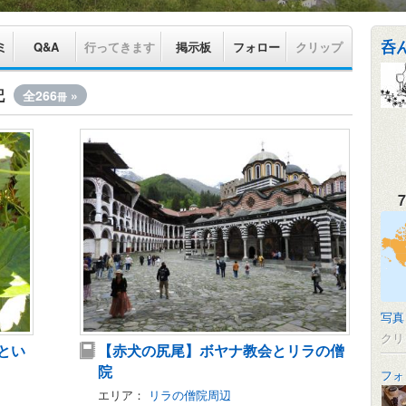
呑
ミ
Q&A
行ってきます
掲示板
フォロー
クリップ
記
全266
»
冊
7
写真
クリ
とい
【赤犬の尻尾】ボヤナ教会とリラの僧
院
フォ
エリア：
リラの僧院周辺