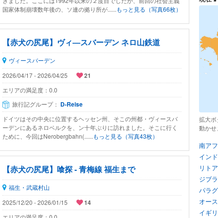
きました。ここには1992年以来の２度目でしたが、前回の社会主義
国家体制崩壊数年後の、ソ連の拠り所が......
もっと見る（写真66枚）
【赤犬の尻尾】ヴィ―スバーデン ネロ山鉄道
ヴィースバーデン
2026/04/17 - 2026/04/25
21
エリアの満足度：
0.0
旅行記グループ：
D-Reise
ドイツはその中央に位置するヘッセン州、そこの州都・ヴィースバ
拡大ボ
ーデンにあるネロベルクを、ン十年ぶりに訪れました。そこに行く
動かせ
ために、今回はNerobergbahn(......
もっと見る（写真43枚）
南アフ
インド
リトア
【赤犬の尻尾】喰探 - 青梅線 福生まで
ジブラ
福生・武蔵村山
パラグ
オース
2025/12/20 - 2026/01/15
14
イギリ
エリアの満足度：
0.0