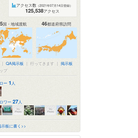
アクセス数
（2021年07月14日登録）
125,538
アクセス
5
46
国・地域渡航
都道府県訪問
|
QA掲示板
|
行ってきます
|
掲示板
ップ
1
ロー
人
27
ロワー
人
掲示板に書く>>