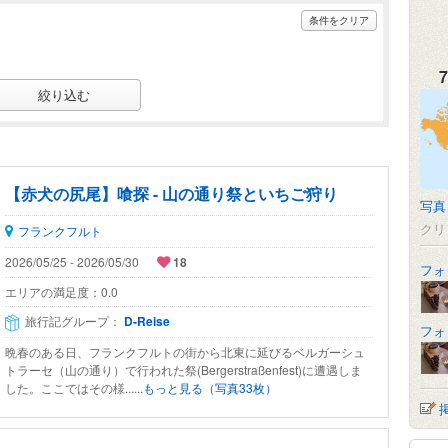
条件をクリア
7
【赤犬の尻尾】喰探 - 山の通り祭といちご狩り
写真
クリ
フランクフルト
2026/05/25 - 2026/05/30
18
フォ
エリアの満足度：
0.0
旅行記グループ：
D-Reise
フォ
晩春のある日、フランクフルトの街から北東に延びるベルガーシュ
トラーセ（山の通り）で行われた祭(Bergerstraßenfest)に遭遇しま
した。ここではその様......
もっと見る（写真33枚）