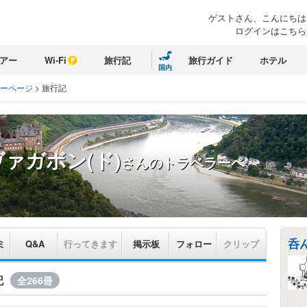
ゲストさん、こんにちは
ログインはこちら
アー
Wi-Fi
旅行記
旅行ガイド
ホテル
国内
ラーページ
>
旅行記
ァガボン(ド)
さんのトラベラーペ
呑
ミ
Q&A
行ってきます
掲示板
フォロー
クリップ
記
全266冊