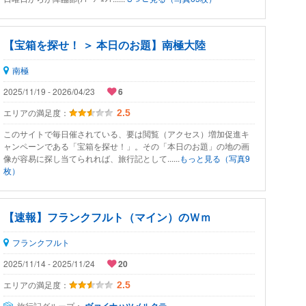
【宝箱を探せ！ ＞ 本日のお題】南極大陸
南極
2025/11/19 - 2026/04/23
6
エリアの満足度：
2.5
このサイトで毎日催されている、要は閲覧（アクセス）増加促進キ
ャンペーンである「宝箱を探せ！」。その「本日のお題」の地の画
像が容易に探し当てられれば、旅行記として......
もっと見る（写真9
枚）
【速報】フランクフルト（マイン）のＷｍ
フランクフルト
2025/11/14 - 2025/11/24
20
エリアの満足度：
2.5
旅行記グループ：