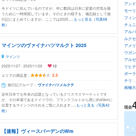
アンド
今ドイツに住んでいるのですが、年に数回は日本に娑婆の空気を吸
モーリ
うために一時帰国しています。そのときの様子を、備忘録として旅
フィン
行記にまとめていますが、ここでは2025......
もっと見る（写真68
チュニ
枚）
アルバ
ルクセ
マインツのヴァイナハツマルクト 2025
アメリ
ウガン
マインツ
アルゼ
2025/11/27 - 2025/11/29
12
リヒテ
ポーラ
エリアの満足度：
3.5
チリ
|
旅行記グループ：
ヴァイナハツメルクテ
南極大
近年日本でも年末の話題となっているクリスマスマーケットです
が、その本場であるドイツでの、フランクフルトから西に約40kmに
位置するマインツのそれをご覧に入れます......
もっと見る（写真42
現在
枚）
【速報】ヴィースバーデンのWm