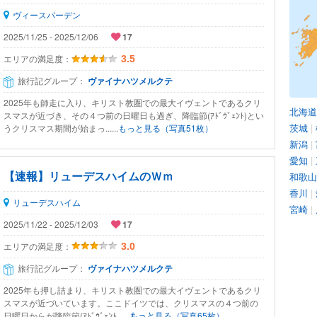
ヴィースバーデン
2025/11/25 - 2025/12/06
17
エリアの満足度：
3.5
旅行記グループ：
ヴァイナハツメルクテ
2025年も師走に入り、キリスト教圏での最大イヴェントであるクリ
北海道
スマスが近づき、その４つ前の日曜日も過ぎ、降臨節(ｱﾄﾞｳﾞｪﾝﾄ)とい
茨城
|
うクリスマス期間が始まっ......
もっと見る（写真51枚）
新潟
|
愛知
|
【速報】リューデスハイムのＷｍ
和歌山
香川
|
リューデスハイム
宮崎
|
2025/11/22 - 2025/12/03
17
エリアの満足度：
3.0
旅行記グループ：
ヴァイナハツメルクテ
2025年も押し詰まり、キリスト教圏での最大イヴェントであるクリ
スマスが近づいています。ここドイツでは、クリスマスの４つ前の
日曜日からが降臨節(ｱﾄﾞｳﾞｪﾝﾄ......
もっと見る（写真65枚）