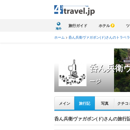
旅行ガイド
ホテル
ツ
海外
ホーム
>
呑ん兵衛ヴァガボン(ド)さんのトラベ
呑ん兵衛ヴ
ージ
メイン
旅行記
写真
クチコ
呑ん兵衛ヴァガボン(ド)さんの旅行