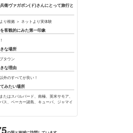
兵衛ヴァガボン(ド)さんにとって旅行と
より根拠 ＞ ネットより実体験
を客観的にみた第一印象
！
きな場所
プタウン
きな理由
以外のすべてが良い！
てみたい場所
またはスバルバード、南極、英米サモア、
バス、ベーカー諸島、キューバ、ジャマイ
75
の国と地域に訪問しています