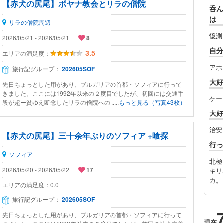
【赤犬の尻尾】ボヤナ教会とリラの僧院
呑ん
は
リラの僧院周辺
憶測
2026/05/21 - 2026/05/21
8
自分
エリアの満足度：
3.5
アホ
旅行記グループ：
202605SOF
大好
先日ちょっとした用があり、ブルガリアの首都・ソフィアに行って
きました。ここには1992年以来の２度目でしたが、初回には交通手
ケー
段が超ー貧ゆえ断念したリラの僧院への......
もっと見る（写真43枚）
大好
治安
【赤犬の尻尾】三十余年ぶりのソフィア +喰探
行っ
ソフィア
北極
2026/05/20 - 2026/05/22
17
キリ
カ。
エリアの満足度：
0.0
旅行記グループ：
202605SOF
先日ちょっとした用があり、ブルガリアの首都・ソフィアに行って
現在