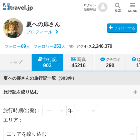
ログイン
新規登録
検索
MENU
夏への扉さん
フォローする
プロフィール
69
253
2,246,379
フォロー
人
フォロワー
人
アクセス
旅行記
写真
クチコミ
トップ
903
45216
290
1
夏への扉さんの旅行記一覧（903件）
旅行記を絞り込む
旅行時期(出発)：
年
エリア：