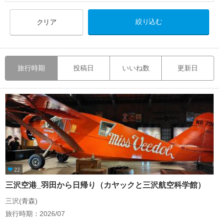
クリア
旅行時期
投稿日
いいね数
更新日
22
三沢空港_羽田から日帰り（カヤックと三沢航空科学館）
三沢(青森)
旅行時期：2026/07