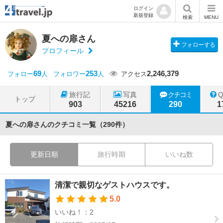
ログイン
新規登録
検索
MENU
夏への扉さん
フォローする
プロフィール
69
253
2,246,379
フォロー
人
フォロワー
人
アクセス
旅行記
写真
クチコミ
トップ
903
45216
290
1
夏への扉さんのクチコミ一覧（290件）
更新日順
旅行時期
いいね数
清潔で親切なゲストハウスです。
5.0
いいね！：2