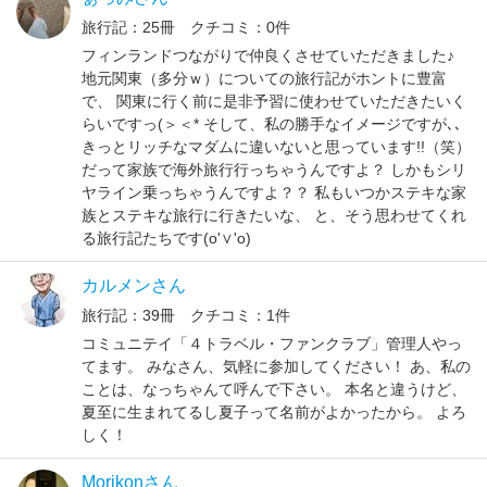
旅行記：25冊 クチコミ：0件
フィンランドつながりで仲良くさせていただきました♪
地元関東（多分ｗ）についての旅行記がホントに豊富
で、 関東に行く前に是非予習に使わせていただきたいく
らいですっ(＞＜* そして、私の勝手なイメージですが､､
きっとリッチなマダムに違いないと思っています!!（笑）
だって家族で海外旅行行っちゃうんですよ？ しかもシリ
ヤライン乗っちゃうんですよ？？ 私もいつかステキな家
族とステキな旅行に行きたいな、 と、そう思わせてくれ
る旅行記たちです(o'∨'o)
カルメンさん
旅行記：39冊 クチコミ：1件
コミュニテイ「４トラベル・ファンクラブ」管理人やっ
てます。 みなさん、気軽に参加してください！ あ、私の
ことは、なっちゃんて呼んで下さい。 本名と違うけど、
夏至に生まれてるし夏子って名前がよかったから。 よろ
しく！
Morikonさん