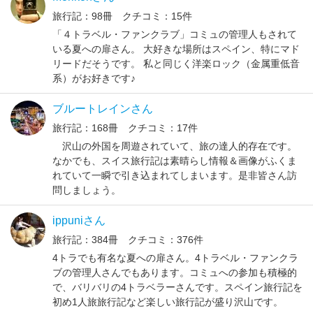
旅行記：98冊 クチコミ：15件
「４トラベル・ファンクラブ」コミュの管理人もされて
いる夏への扉さん。 大好きな場所はスペイン、特にマド
リードだそうです。 私と同じく洋楽ロック（金属重低音
系）がお好きです♪
ブルートレインさん
旅行記：168冊 クチコミ：17件
沢山の外国を周遊されていて、旅の達人的存在です。
なかでも、スイス旅行記は素晴らし情報＆画像がふくま
れていて一瞬で引き込まれてしまいます。是非皆さん訪
問しましょう。
ippuniさん
旅行記：384冊 クチコミ：376件
4トラでも有名な夏への扉さん。4トラベル・ファンクラ
ブの管理人さんでもあります。コミュへの参加も積極的
で、バリバリの4トラベラーさんです。スペイン旅行記を
初め1人旅旅行記など楽しい旅行記が盛り沢山です。