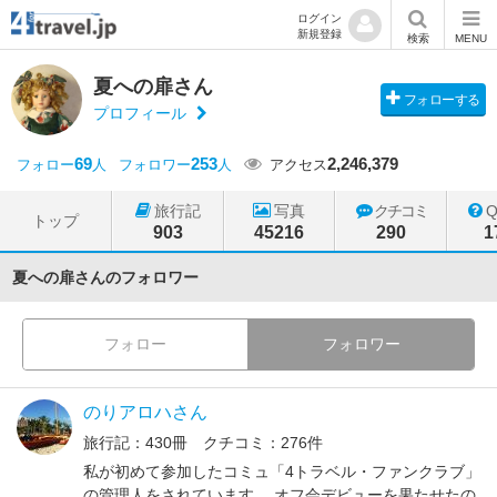
ログイン
新規登録
検索
MENU
夏への扉さん
フォローする
プロフィール
69
253
2,246,379
フォロー
人
フォロワー
人
アクセス
旅行記
写真
クチコミ
トップ
903
45216
290
1
夏への扉さんのフォロワー
フォロー
フォロワー
のりアロハさん
旅行記：430冊 クチコミ：276件
私が初めて参加したコミュ「4トラベル・ファンクラブ」
の管理人をされています。 オフ会デビューを果たせたの