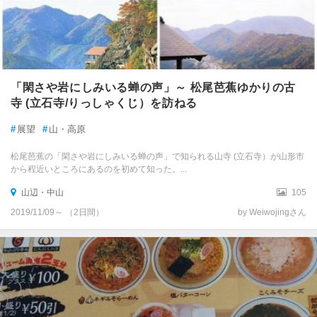
「閑さや岩にしみいる蝉の声」～ 松尾芭蕉ゆかりの古
寺 (立石寺/りっしゃくじ）を訪ねる
#
展望
#
山・高原
松尾芭蕉の「閑さや岩にしみいる蝉の声」で知られる山寺 (立石寺）が山形市
から程近いところにあるのを初めて知った。...
山辺・中山
105
2019/11/09～ （2日間）
by Weiwojingさん