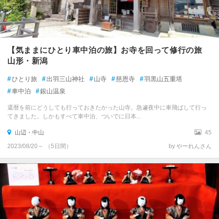
【気ままにひとり車中泊の旅】お寺を回って修行の旅
山形・新潟
#
ひとり旅
#
出羽三山神社
#
山寺
#
慈恩寺
#
羽黒山五重塔
#
車中泊
#
銀山温泉
還暦を前にどうしても行っておきたかった山寺。急遽夜中に車飛ばして行っ
てきました。しかもすべて車中泊、ついでに日本...
山辺・中山
45
2023/08/20～ （5日間）
by やーれんさん