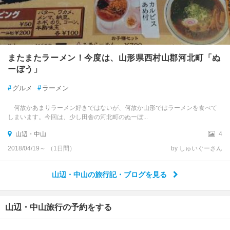
またまたラーメン！今度は、山形県西村山郡河北町「ぬ
ーぼう」
#
グルメ
#
ラーメン
何故かあまりラーメン好きではないが、何故か山形ではラーメンを食べて
しまいます。今回は、少し田舎の河北町のぬーぼ...
山辺・中山
4
2018/04/19～ （1日間）
by しゅいぐーさん
山辺・中山の旅行記・ブログを見る
山辺・中山旅行の予約をする