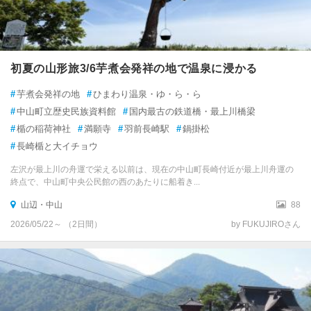
初夏の山形旅3/6芋煮会発祥の地で温泉に浸かる
#
芋煮会発祥の地
#
ひまわり温泉・ゆ・ら・ら
#
中山町立歴史民族資料館
#
国内最古の鉄道橋・最上川橋梁
#
楯の稲荷神社
#
満願寺
#
羽前長崎駅
#
鍋掛松
#
長崎楯と大イチョウ
左沢が最上川の舟運で栄える以前は、現在の中山町長崎付近が最上川舟運の
終点で、中山町中央公民館の西のあたりに船着き...
山辺・中山
88
2026/05/22～ （2日間）
by FUKUJIROさん