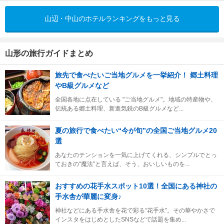
山辺・中山のホテルランキングをもっと見る
山形の旅行ガイドまとめ
旅先で食べたいご当地グルメを一挙紹介！ 郷土料理
やB級グルメなど
全国各地に点在している "ご当地グルメ"。地域の特産物や、
伝統ある郷土料理、新進気鋭のB級グルメなど...
夏の旅行で食べたい“今が旬”の全国ご当地グルメ20
選
あなたのテンションを一気に上げてくれる、シンプルでとっ
ておきの“魔法”と言えば、そう、おいしいものを...
おすすめの花手水スポット10選！全国にある神社の
手水舎が華麗に変身♪
神社などにある手水舎を花で彩る“花手水”。その華やかさで
インスタをはじめとしたSNSなどで話題を集め...