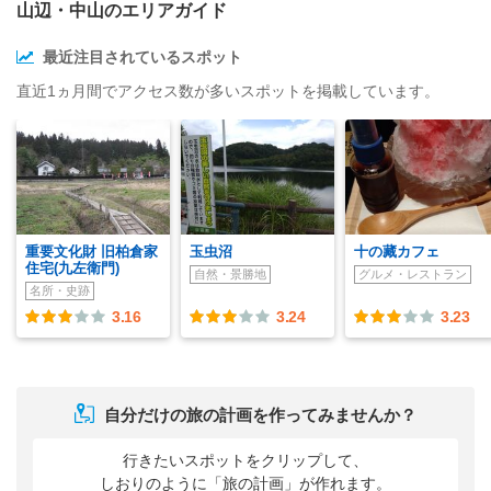
山辺・中山のエリアガイド
最近注目されているスポット
直近1ヵ月間でアクセス数が多いスポットを掲載しています。
重要文化財 旧柏倉家
玉虫沼
十の藏カフェ
住宅(九左衛門)
自然・景勝地
グルメ・レストラン
名所・史跡
3.16
3.24
3.23
自分だけの旅の計画を作ってみませんか？
行きたいスポットをクリップして、
しおりのように「旅の計画」が作れます。