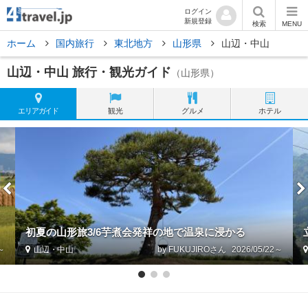
ログイン
新規登録
検索
MENU
ホーム
国内旅行
東北地方
山形県
山辺・中山
山辺・中山 旅行・観光ガイド
（山形県）
エリア
ガイド
観光
グルメ
ホテル
初夏の山形旅3/6芋煮会発祥の地で温泉に浸かる
9～
山辺・中山
by FUKUJIRO
2026/05/22～