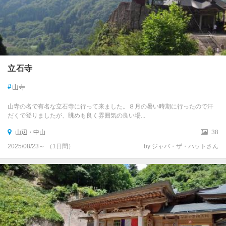
立石寺
#
山寺
山寺の名で有名な立石寺に行って来ました。８月の暑い時期に行ったので汗
だくで登りましたが、眺めも良く雰囲気の良い場...
山辺・中山
38
2025/08/23～ （1日間）
by ジャバ・ザ・ハットさん