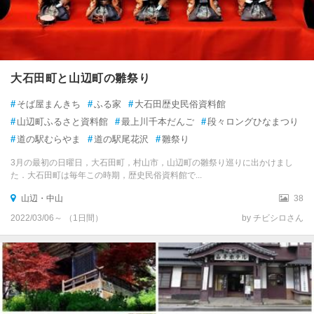
大石田町と山辺町の雛祭り
#
そば屋まんきち
#
ふる家
#
大石田歴史民俗資料館
#
山辺町ふるさと資料館
#
最上川千本だんご
#
段々ロングひなまつり
#
道の駅むらやま
#
道の駅尾花沢
#
雛祭り
3月の最初の日曜日，大石田町，村山市，山辺町の雛祭り巡りに出かけまし
た．大石田町は毎年この時期，歴史民俗資料館で...
山辺・中山
38
2022/03/06～ （1日間）
by チビシロさん