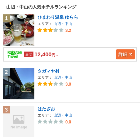
山辺・中山の人気ホテルランキング
ひまわり温泉 ゆらら
1
エリア：
山辺・中山
3.2
12,400
詳細
最安
円～
タガマヤ村
2
エリア：
山辺・中山
3.0
はたざお
3
エリア：
山辺・中山
0.0