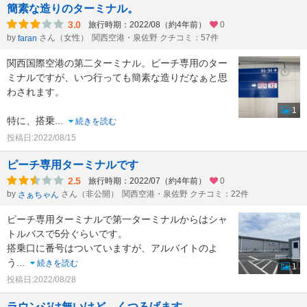
簡素な造りのターミナル。
3.0
旅行時期：2022/08（約4年前）
0
by
さん（女性）
関西空港・泉佐野 クチコミ：57件
faran
関西国際空港の第二ターミナル。ピーチ専用のター
ミナルですが、いつ行っても簡素な造りだなぁと思
わされます。
1
特に、搭乗
...
続きを読む
投稿日:2022/08/15
ピーチ専用ターミナルです
2.5
旅行時期：2022/07（約4年前）
0
by
さん（非公開）
関西空港・泉佐野 クチコミ：22件
さぁちゃん
ピーチ専用ターミナルで第一ターミナルからはシャ
トルバスで5分ぐらいです。
搭乗口に番号はついていますが、アルバイトのよ
う
...
続きを読む
1
投稿日:2022/08/28
ラウンジは無いけど、くつろげます。