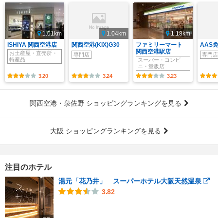
1.01km
1.04km
1.18km
ISHIYA 関西空港店
関西空港(KIX)G30
ファミリーマート
AAS
関西空港駅店
お土産屋・直売所・
専門店
専門店
特産品
スーパー・コンビ
ニ・量販店
3.20
3.24
3.23
関西空港・泉佐野 ショッピングランキングを見る
大阪 ショッピングランキングを見る
注目のホテル
湯元「花乃井」 スーパーホテル大阪天然温泉
3.82