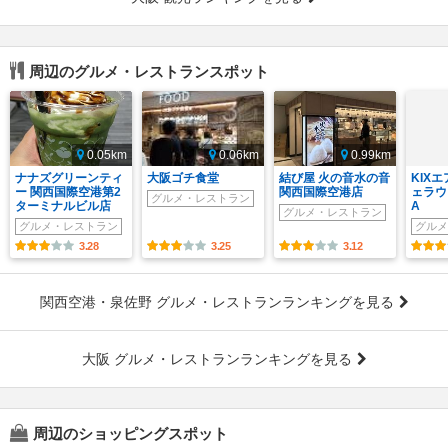
周辺のグルメ・レストランスポット
0.05km
0.06km
0.99km
ナナズグリーンティ
大阪ゴチ食堂
結び屋 火の音水の音
KIX
ー 関西国際空港第2
関西国際空港店
ェラウ
グルメ・レストラン
ターミナルビル店
A
グルメ・レストラン
グルメ・レストラン
グルメ
3.28
3.25
3.12
関西空港・泉佐野 グルメ・レストランランキングを見る
大阪 グルメ・レストランランキングを見る
周辺のショッピングスポット