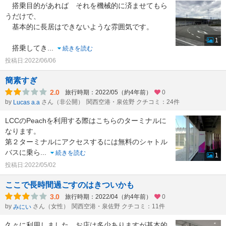
搭乗目的があれば それを機械的に済ませてもら
うだけで、
基本的に長居はできないような雰囲気です。
1
搭乗してき
...
続きを読む
投稿日:2022/06/06
簡素すぎ
2.0
旅行時期：2022/05（約4年前）
0
by
さん（非公開）
関西空港・泉佐野 クチコミ：24件
Lucas a.a
LCCのPeachを利用する際はこちらのターミナルに
なります。
第２ターミナルにアクセスするには無料のシャトル
バスに乗ら
...
続きを読む
1
投稿日:2022/05/02
ここで長時間過ごすのはきついかも
3.0
旅行時期：2022/04（約4年前）
0
by
さん（女性）
関西空港・泉佐野 クチコミ：11件
みにい
久々に利用しました。お店は多少ありますが基本的