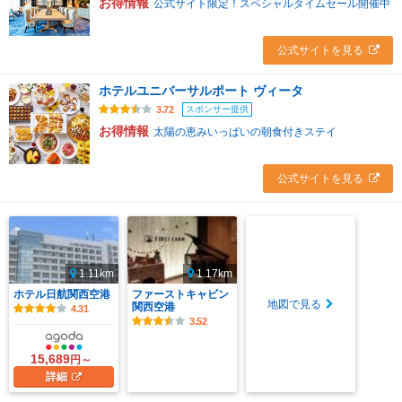
お得情報
公式サイト限定！スペシャルタイムセール開催中
公式サイトを見る
ホテルユニバーサルポート ヴィータ
スポンサー提供
3.72
お得情報
太陽の恵みいっぱいの朝食付きステイ
公式サイトを見る
1.11km
1.17km
ホテル日航関西空港
ファーストキャビン
地図で見る
関西空港
4.31
3.52
15,689
円～
詳細