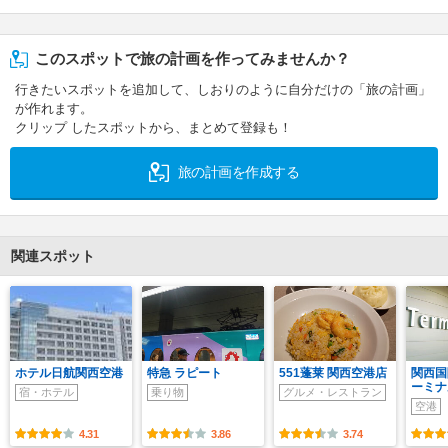
このスポットで旅の計画を作ってみませんか？
行きたいスポットを追加して、しおりのように自分だけの「旅の計画」
が作れます。
クリップ したスポットから、まとめて登録も！
旅の計画を作成する
関連スポット
ホテル日航関西空港
特急 ラピート
551蓬莱 関西空港店
関西国
ーミナ
宿・ホテル
乗り物
グルメ・レストラン
空港
4.31
3.86
3.74