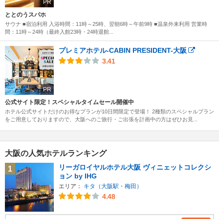
PR
ととのうスパホ
サウナ ■宿泊利用 入浴時間：11時～25時、翌朝6時～午前9時 ■温泉外来利用 営業時
間：11時～24時（最終入館23時・24時退館...
プレミアホテル-CABIN PRESIDENT-大阪
3.41
PR
公式サイト限定！スペシャルタイムセール開催中
ホテル公式サイトだけのお得なプランが10日間限定で登場！ 2種類のスペシャルプラン
をご用意しておりますので、大阪へのご旅行・ご出張を計画中の方はぜひお見...
大阪の人気ホテルランキング
リーガロイヤルホテル大阪 ヴィニェットコレクシ
1
ョン by IHG
エリア：
キタ（大阪駅・梅田）
4.48