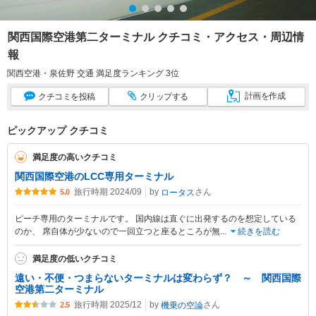
関西国際空港第二ターミナル クチコミ・アクセス・周辺情
報
関西空港・泉佐野 交通 満足度ランキング 3位
計画
を作成
クチコミ
を投稿
クリップ
する
ピックアップ クチコミ
満足度の高いクチコミ
関西国際空港のLCC専用ターミナル
旅行時期 2024/09
by
さん
ロータス
5.0
ピーチ専用のターミナルです。 国内線は直ぐに出発するのを想定している
のか、 席自体が少ないので一回立つと座るところが無
...
続きを読む
満足度の低いクチコミ
遠い・不便・つまらないターミナルは変わらず？ ～ 関西国際
空港第二ターミナル
旅行時期 2025/12
by
さん
機乗の空論
2.5