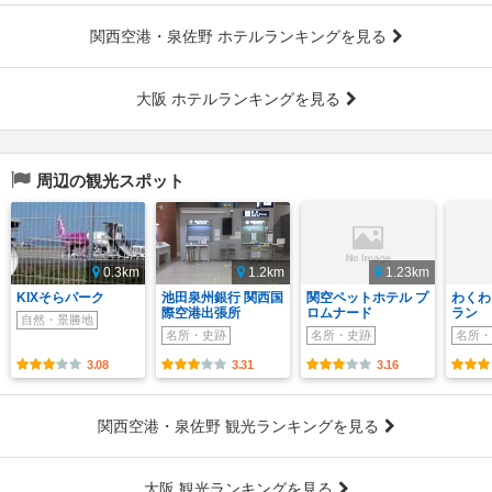
関西空港・泉佐野 ホテルランキングを見る
大阪 ホテルランキングを見る
周辺の観光スポット
0.3km
1.2km
1.23km
KIXそらパーク
池田泉州銀行 関西国
関空ペットホテル プ
わくわ
際空港出張所
ロムナード
ラン
自然・景勝地
名所・史跡
名所・史跡
名所・
3.08
3.31
3.16
関西空港・泉佐野 観光ランキングを見る
大阪 観光ランキングを見る