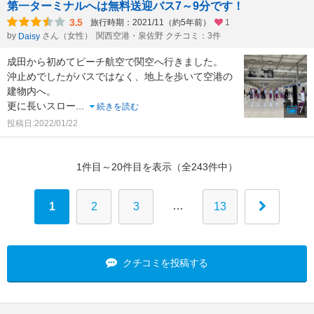
第一ターミナルへは無料送迎バス7～9分です！
3.5
旅行時期：2021/11（約5年前）
1
by
さん（女性）
関西空港・泉佐野 クチコミ：3件
Daisy
成田から初めてピーチ航空で関空へ行きました。
沖止めでしたがバスではなく、地上を歩いて空港の
建物内へ。
更に長いスロー
...
続きを読む
7
投稿日:2022/01/22
1件目～20件目を表示（全243件中）
…
1
2
3
13
クチコミを投稿する