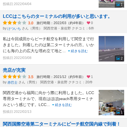
投稿日:2022/04/04
1
LCCはこちらのターミナルの利用が多いと思います。
3.0
旅行時期：2022/03（約4年前）
0
by
さん（男性）
関西空港・泉佐野 クチコミ：6件
けついち
私は今回成田からピーチ航空を利用して関空まで行
きました。到着したのは第二ターミナルの方。いか
にも海の上の広大な埋め立て地と
...
続きを読む
投稿日:2022/03/08
2
売店が充実
3.5
旅行時期：2021/12（約5年前）
1
by
さん（男性）
関西空港・泉佐野 クチコミ：20件
赤巴士
関西空港から福岡に向かう際に利用しました。LCC
専用ターミナルで、現在はほぼpeach専用ターミナ
ルという感じです。LCC
...
続きを読む
投稿日:2022/02/13
1
関西国際空港第二ターミナルにピーチ航空国内線で到着！