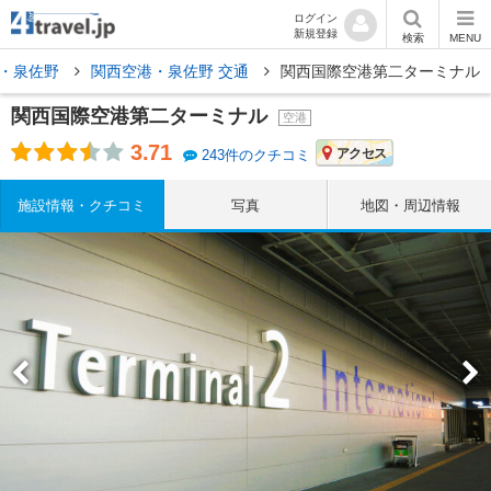
ログイン
新規登録
検索
MENU
・泉佐野
関西空港・泉佐野 交通
関西国際空港第二ターミナル
関西国際空港第二ターミナル
空港
3.71
アクセス
243件のクチコミ
施設情報・クチコミ
写真
地図・周辺情報