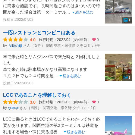
に簡素な施設です。長時間過ごすのはきついので時
間が余った場合は第一ターミナル
...
続きを読む
投稿日:2022/07/02
1
一応レストランとコンビニはある
4.0
旅行時期：2022/04（約4年前）
0
by
さん（女性）
関西空港・泉佐野 クチコミ：7件
３時の母
車で来た時とリムジンバスで来た時と２回利用しま
した
車で来た時は駐車場がかなり高額になります
１泊２日でも２４時間を超
...
続きを読む
1
投稿日:2022/06/03
LCCであることを理解しておく
3.0
旅行時期：2022/03（約4年前）
0
by
さん（男性）
関西空港・泉佐野 クチコミ：1件
ややや
LCCに乗るときはLCCであることをわかっておく必
要があります。関西空港の第2ターミナルは鉄道を
利用する場合バスに乗る必要
...
続きを読む