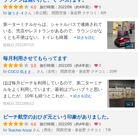
4.0
旅行時期：2022/06（約4年前）
0
by
さん（非公開）
関西空港・泉佐野 クチコミ：6件
旅うさ- 4
第一ターミナルからは、シャトルバスで連絡されて
いる。売店やレストランがあるので、ラウンジがな
くとも不便はない。トイレも綺麗
...
続きを読む
投稿日:2022/07/15
1
毎月利用させてもらってます
3.5
旅行時期：2022/05（約4年前）
0
by
さん（女性）
関西空港・泉佐野 クチコミ：20件
COCO 気ままな旅
ほぼ毎月ピーチを利用しているので、第二ターミナ
ルをよく利用しています。最初はプレハブ？と思い
ましたが、10年も経つとこれが
...
続きを読む
投稿日:2022/06/12
1
ピーチ航空のおひざ元という印象がありました。
4.0
旅行時期：2022/05（約4年前）
0
by
さん（男性）
関西空港・泉佐野 クチコミ：7件
Teacher Anzai