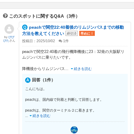
このスポットに関するQ&A（3件）
peachで関空22:40着後のリムジンバスまでの移動
方法を教えてください
締切済
早めに！
by
ぴぴ
ぴた
さん
投稿日：2025/10/02
1
件
peachで関空22:40着の飛行機降機後に23：32発の大阪駅リ
ムジンバスに乗りたいです。
降機後からリムジンバス
...
続きを読む
回答（1件）
こんにちは。
peachは、国内線で到着と判断して回答します。
peachは、関空のターミナル２に着きます。
...
続きを読む