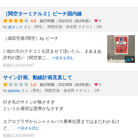
［関空ターミナル２］ピーチ国内線
4.0
旅行時期：2023/10（約3年前）
4
by
さん（男性）
関西空港・泉佐野 クチコミ：3件
@タック
［成田空港⇄関空］by ピーチ
⬜︎ 他の方のクチコミを読ませて頂いたら、まあまあ
評判の悪い［関空第二
...
続きを読む
9
投稿日:2023/11/07
サイン計画、動線計画見直して
1.0
旅行時期：2023/09（約3年前）
0
by
さん（男性）
関西空港・泉佐野 クチコミ：1件
tabihito
行き先のサインが無さすぎ
というか適切な誘導がなさすぎ
エアロプラザからシャトルバス乗車位置まではまだわかるけ
ど、
...
続きを読む
投稿日:2023/09/03