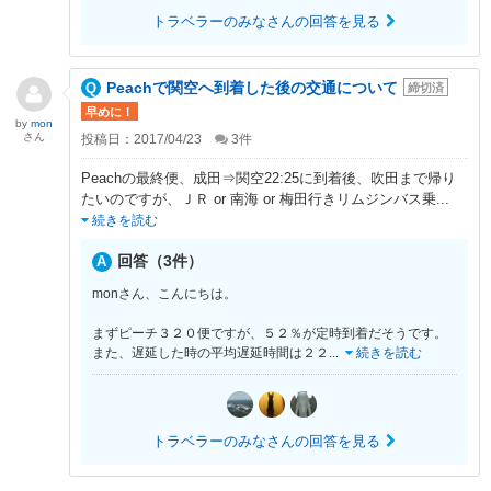
トラベラーのみなさんの回答を見る
Peachで関空へ到着した後の交通について
締切済
早めに！
by
mon
さん
投稿日：2017/04/23
3
件
Peachの最終便、成田⇒関空22:25に到着後、吹田まで帰り
たいのですが、ＪＲ or 南海 or 梅田行きリムジンバス乗
...
続きを読む
回答（3件）
monさん、こんにちは。
まずピーチ３２０便ですが、５２％が定時到着だそうです。
また、遅延した時の平均遅延時間は２２
...
続きを読む
トラベラーのみなさんの回答を見る