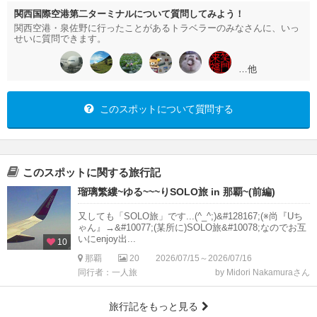
関西国際空港第二ターミナルについて質問してみよう！
関西空港・泉佐野に行ったことがあるトラベラーのみなさんに、いっ
せいに質問できます。
…他
このスポットについて質問する
このスポットに関する旅行記
瑠璃繁縷~ゆる~~~りSOLO旅 in 那覇~(前編)
又しても「SOLO旅」です...(^_^;)&#128167;(※尚『Uち
ゃん』→&#10077;(某所に)SOLO旅&#10078;なのでお互
いにenjoy出...
10
那覇
20
2026/07/15～2026/07/16
同行者：一人旅
by Midori Nakamuraさん
旅行記をもっと見る