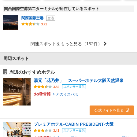
関西国際空港第二ターミナルが所在しているスポット
関西国際空港
空港
3.71
関連スポットをもっと見る
（152件）
周辺スポット
周辺のおすすめホテル
湯元「花乃井」 スーパーホテル大阪天然温泉
スポンサー提供
3.82
お得情報
ととのうスパホ
公式サイトを見る
プレミアホテル-CABIN PRESIDENT-大阪
スポンサー提供
3.41