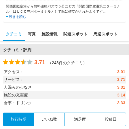
関西国際空港から無料連絡バスで５分ほどの「関西国際空港第二ターミナ
ル」はＬＣＣ専用ターミナルとして既に確立がされたようです
...
続きを読む
クチコミ
写真
施設情報
関連スポット
周辺スポット
クチコミ・評判
3.71
（243件のクチコミ）
アクセス：
3.01
サービス：
3.71
人混みの少なさ：
3.31
施設の充実度：
3.14
食事・ドリンク：
3.33
旅行時期
いいね数
満足度
投稿日