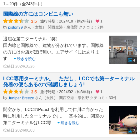
1～20件（全243件中）
国際線の方にはコンビニも無い
3.5
旅行時期：2024/10（約2年前）
1
by
さん（女性）
関西空港・泉佐野 クチコミ：2件
piston39
退屈な第二ターミナル（笑）
国内線と国際線で、建物が分かれています。国際線
の方にはお店がほぼ無い。エアサイドにはありま
す
...
続きを読む
4
投稿日:2024/10/26
LCC専用ターミナル。 ただし、LCCでも第一ターミナル
発着の便もあるので確認しましょう!
3.5
旅行時期：2024/02（約3年前）
1
by
さん（女性）
関西空港・泉佐野 クチコミ：33件
Juniper Breeze
関空から、LCCのPeachを利用して仁川に向かった
時に利用したターミナルです。 基本的に、関空の
第二ターミナルはLCC専
...
続きを読む
投稿日:2024/06/03
3