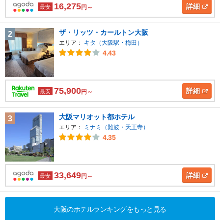
16,275
詳細
最安
円～
ザ・リッツ・カールトン大阪
2
エリア：
キタ（大阪駅・梅田）
4.43
75,900
詳細
最安
円～
大阪マリオット都ホテル
3
エリア：
ミナミ（難波・天王寺）
4.35
33,649
詳細
最安
円～
大阪のホテルランキングをもっと見る