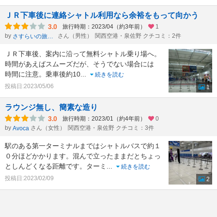
ＪＲ下車後に連絡シャトル利用なら余裕をもって向かう
3.0
旅行時期：2023/04（約3年前）
1
by
さん（男性）
関西空港・泉佐野 クチコミ：2件
さすらいの旅人マー
ＪＲ下車後、案内に沿って無料シャトル乗り場へ。
時間があえばスムーズだが、そうでない場合には
時間に注意。乗車後約10
...
続きを読む
投稿日:2023/05/06
1
ラウンジ無し、簡素な造り
3.0
旅行時期：2023/01（約4年前）
0
by
さん（女性）
関西空港・泉佐野 クチコミ：3件
Avoca
駅のある第一ターミナルまではシャトルバスで約１
０分ほどかかります。混んで立ったままだとちょっ
としんどくなる距離です。ターミ
...
続きを読む
投稿日:2023/02/09
2