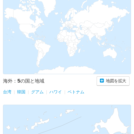
5
海外：
の国と地域
地図を拡大
台湾
韓国
グアム
ハワイ
ベトナム