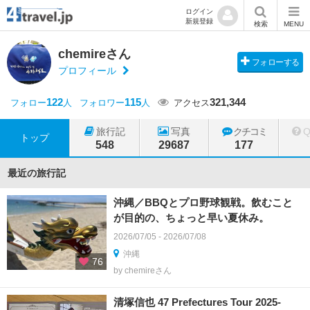
ログイン
新規登録
検索
MENU
chemireさん
フォローする
プロフィール
122
115
321,344
フォロー
人
フォロワー
人
アクセス
旅行記
写真
クチコミ
トップ
548
29687
177
最近の旅行記
沖縄／BBQとプロ野球観戦。飲むこと
が目的の、ちょっと早い夏休み。
2026/07/05 - 2026/07/08
沖縄
76
by chemireさん
清塚信也 47 Prefectures Tour 2025-