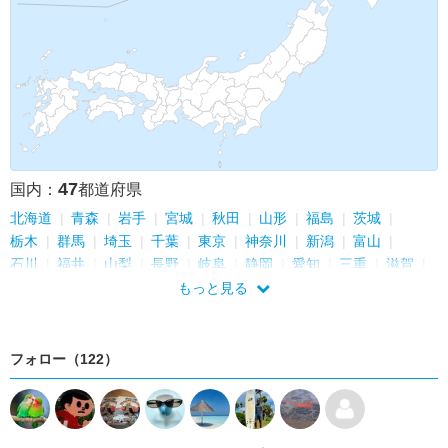
47
国内：
都道府県
北海道
青森
岩手
宮城
秋田
山形
福島
茨城
栃木
群馬
埼玉
千葉
東京
神奈川
新潟
富山
石川
福井
山梨
長野
岐阜
静岡
愛知
三重
滋賀
京都
大阪
兵庫
奈良
和歌山
鳥取
島根
岡山
もっと見る
広島
山口
徳島
香川
愛媛
高知
福岡
佐賀
長崎
熊本
大分
宮崎
鹿児島
沖縄
フォロー（122）