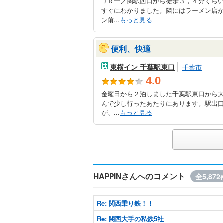
ＪＲ一ノ関駅西口から徒歩３，４分くら
すぐにわかりました。隣にはラーメン店
ン前...
もっと見る
便利、快適
東横イン 千葉駅東口
千葉市
4.0
金曜日から２泊しました千葉駅東口から
んで少し行ったあたりにあります。駅出
が、...
もっと見る
HAPPINさんへのコメント
全5,872
Re: 関西乗り鉄！！
Re: 関西大手の私鉄5社