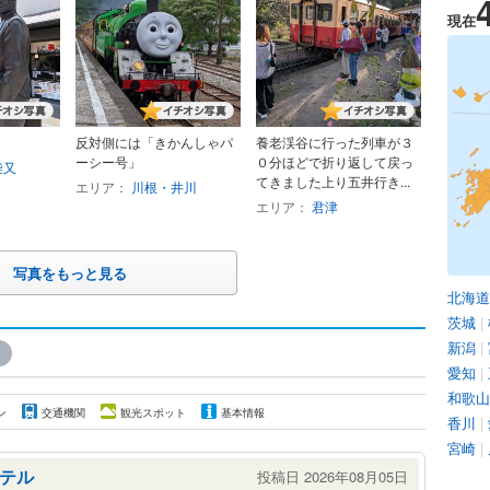
現在
反対側には「きかんしゃパ
養老渓谷に行った列車が３
ーシー号」
０分ほどで折り返して戻っ
柴又
てきました上り五井行き...
エリア：
川根・井川
エリア：
君津
写真をもっと見る
北海道
茨城
|
新潟
|
»
愛知
|
和歌山
ン
交通機関
観光スポット
基本情報
香川
|
宮崎
|
テル
投稿日 2026年08月05日