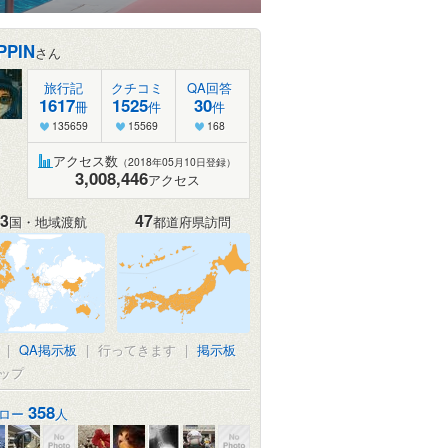
PPIN
さん
旅行記
クチコミ
QA回答
1617
1525
30
冊
件
件
135659
15569
168
アクセス数
（2018年05月10日登録）
3,008,446
アクセス
3
47
国・地域渡航
都道府県訪問
|
QA掲示板
|
行ってきます
|
掲示板
ップ
358
ロー
人