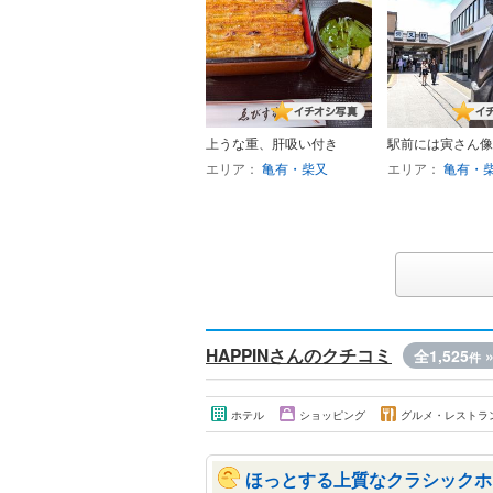
上うな重、肝吸い付き
駅前には寅さん像
エリア：
亀有・柴又
エリア：
亀有・
HAPPINさんのクチコミ
全1,525
件
ホテル
ショッピング
グルメ・レストラ
ほっとする上質なクラシックホ