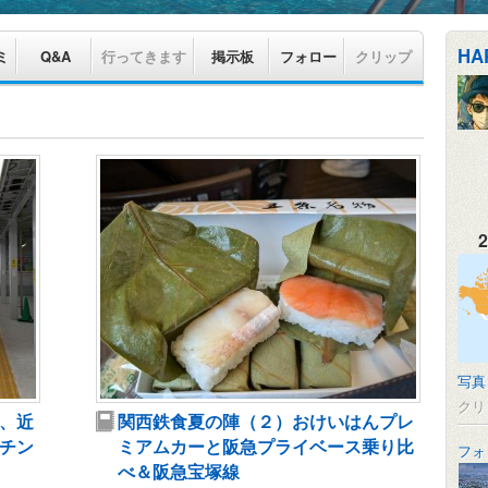
HA
ミ
Q&A
行ってきます
掲示板
フォロー
クリップ
2
写真
クリ
、近
関西鉄食夏の陣（２）おけいはんプレ
チン
ミアムカーと阪急プライベース乗り比
フォ
べ＆阪急宝塚線