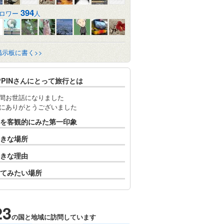
394
ロワー
人
掲示板に書く>>
PPINさんにとって旅行とは
間お世話になりました
にありがとうございました
を客観的にみた第一印象
きな場所
きな理由
てみたい場所
23
の国と地域に訪問しています