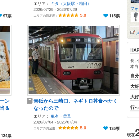
エリア：
キタ（大阪駅・梅田）
フォ
2026/07/29 - 2026/07/29
97票
5.0
115票
エリアの満足度：
HA
長い
本当
自分
大好
大好
ーン
青砥から三崎口、ネギトロ丼食べたく
行っ
当＆
なったので
エリア：
亀有・柴又
2026/07/04 - 2026/07/04
5.0
135票
エリアの満足度：
現在
134票