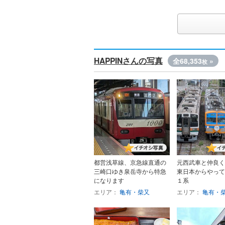
HAPPINさんの写真
全68,353
»
枚
都営浅草線、京急線直通の
元西武車と仲良く
三崎口ゆき泉岳寺から特急
東日本からやって
になります
１系
エリア：
亀有・柴又
エリア：
亀有・