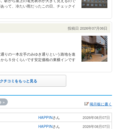
い。駅から屋上の電光表示が大きく見えるので
があって、冷たい雨だったこの日、チェックイ
投稿日 2026年07月06日
大通りの一本左手のみゆき通りという路地を進
口から５分くらいです安定価格の東横インです
クチコミをもっと見る
»
件
掲示板に書く
HAPPIN
さん
2026年08月07日
HAPPIN
さん
2026年08月07日