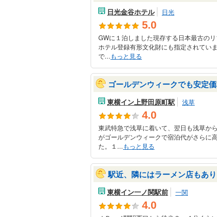
日光金谷ホテル
日光
5.0
GWに１泊しました現存する日本最古のリ
ホテル登録有形文化財にも指定されてい
で...
もっと見る
ゴールデンウィークでも安定価
東横イン上野田原町駅
浅草
4.0
東武特急で浅草に着いて、翌日も浅草か
がゴールデンウィークで宿泊代がさらに
た。１...
もっと見る
駅近、隣にはラーメン店もあり
東横イン一ノ関駅前
一関
4.0