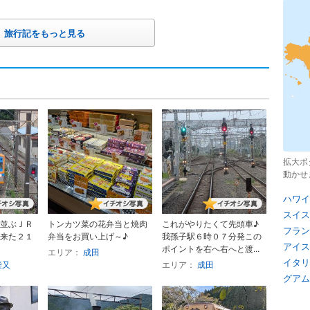
旅行記をもっと見る
拡大ボ
動かせ
ハワイ
スイス
並ぶＪＲ
トンカツ菜の花弁当と焼肉
これがやりたくて先頭車♪
フラン
来た２１
弁当をお買い上げ～♪
我孫子駅６時０７分発この
アイス
ポイントを右へ右へと渡...
エリア：
成田
イタリ
柴又
エリア：
成田
グアム