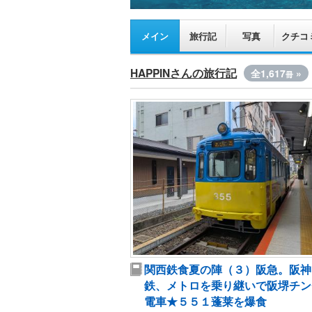
メイン
旅行記
写真
クチコ
HAPPINさんの旅行記
全1,617
»
冊
関西鉄食夏の陣（３）阪急。阪神
鉄、メトロを乗り継いで阪堺チン
電車★５５１蓬莱を爆食