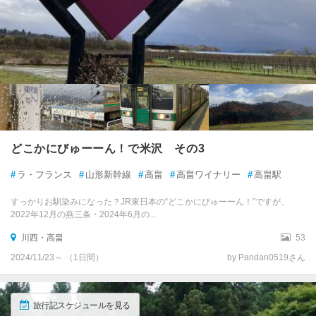
どこかにびゅーーん！で米沢 その3
#
ラ・フランス
#
山形新幹線
#
高畠
#
高畠ワイナリー
#
高畠駅
すっかりお馴染みになった？JR東日本の“どこかにびゅーーん！”ですが、
2022年12月の燕三条・2024年6月の...
川西・高畠
53
2024/11/23～ （1日間）
by Pandan0519さん
旅行記スケジュールを見る