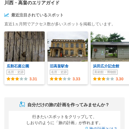
川西・高畠のエリアガイド
最近注目されているスポット
直近1ヵ月間でアクセス数が多いスポットを掲載しています。
瓜割石庭公園
旧高畠駅舎
浜田広介記念館
名所・史跡
名所・史跡
美術館・博物館
3.31
3.33
3.30
自分だけの旅の計画を作ってみませんか？
行きたいスポットをクリップして、
しおりのように「旅の計画」が作れます。
旅の計画とは？