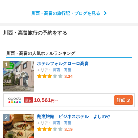
川西・高畠の旅行記・ブログを見る
川西・高畠旅行の予約をする
川西・高畠の人気ホテルランキング
ホテルフォルクローロ高畠
1
エリア：
川西・高畠
3.34
10,561
詳細
最安
円～
割烹旅館 ビジネスホテル よしのや
2
エリア：
川西・高畠
3.19