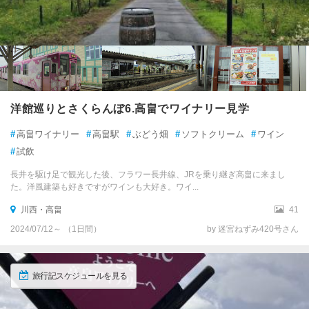
洋館巡りとさくらんぼ6.高畠でワイナリー見学
#
高畠ワイナリー
#
高畠駅
#
ぶどう畑
#
ソフトクリーム
#
ワイン
#
試飲
長井を駆け足で観光した後、フラワー長井線、JRを乗り継ぎ高畠に来まし
た。洋風建築も好きですがワインも大好き。ワイ...
川西・高畠
41
2024/07/12～ （1日間）
by 迷宮ねずみ420号さん
旅行記スケジュールを見る