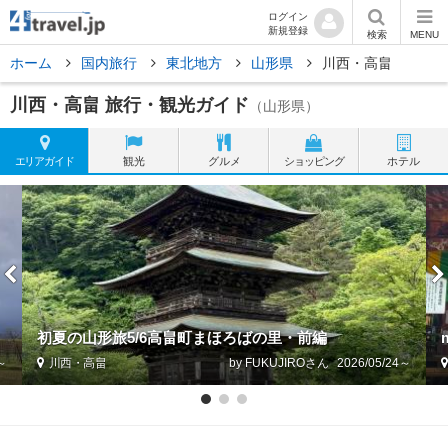
ログイン
新規登録
検索
MENU
ホーム
国内旅行
東北地方
山形県
川西・高畠
川西・高畠 旅行・観光ガイド
（山形県）
エリア
ガイド
観光
グルメ
ショッピング
ホテル
初夏の山形旅5/6高畠町まほろばの里・前編
3～
川西・高畠
by FUKUJIRO
2026/05/24～