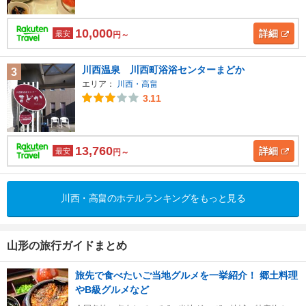
10,000
詳細
最安
円～
川西温泉 川西町浴浴センターまどか
3
エリア：
川西・高畠
3.11
13,760
詳細
最安
円～
川西・高畠のホテルランキングをもっと見る
山形の旅行ガイドまとめ
旅先で食べたいご当地グルメを一挙紹介！ 郷土料理
やB級グルメなど