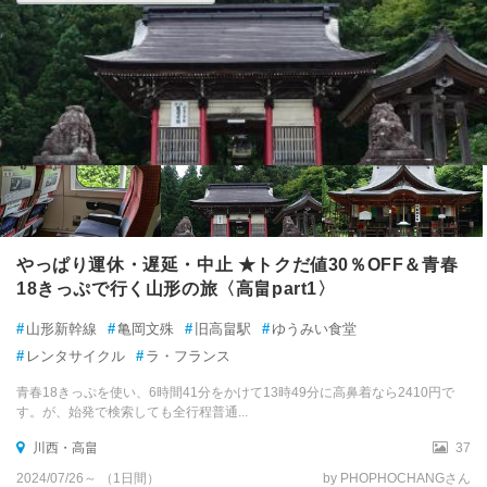
やっぱり運休・遅延・中止 ★トクだ値30％OFF＆青春
18きっぷで行く山形の旅〈高畠part1〉
#
山形新幹線
#
亀岡文殊
#
旧高畠駅
#
ゆうみい食堂
#
レンタサイクル
#
ラ・フランス
青春18きっぷを使い、6時間41分をかけて13時49分に高鼻着なら2410円で
す。が、始発で検索しても全行程普通...
川西・高畠
37
2024/07/26～ （1日間）
by PHOPHOCHANGさん