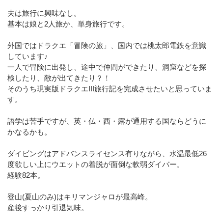
夫は旅行に興味なし。
基本は娘と2人旅か、単身旅行です。
外国ではドラクエ「冒険の旅」、国内では桃太郎電鉄を意識
しています♪
一人で冒険に出発し、途中で仲間ができたり、洞窟などを探
検したり、敵が出てきたり？！
そのうち現実版ドラクエIII旅行記を完成させたいと思っていま
す。
語学は苦手ですが、英・仏・西・露が通用する国ならどうに
かなるかも。
ダイビングはアドバンスライセンス有りながら、水温最低26
度欲しい上にウエットの着脱が面倒な軟弱ダイバー。
経験82本。
登山(夏山のみ)はキリマンジャロが最高峰。
産後すっかり引退気味。