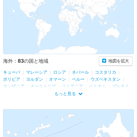
83
海外：
の国と地域
地図を拡大
キューバ
マレーシア
ロシア
ネパール
コスタリカ
ボリビア
ヨルダン
オマーン
ペルー
ウズベキスタン
タンザニア
オーストリア
リトアニア
ベトナム
ブルネイ
イラン
香港
マカオ
パラオ
サンマリノ
イタリア
もっと見る
ザンビア
ジンバブエ
ボツワナ
南アフリカ共和国
アラブ首長国連邦
クウェート
ベルギー
セネガル
スウェーデン
ポーランド
フィリピン
マルタ
キプロス
ニューカレドニア
モルディブ
フランス
ブラジル
パラグアイ
ニュージーランド
アイルランド
グリーンランド
ノルウェー
アイスランド
フィジー