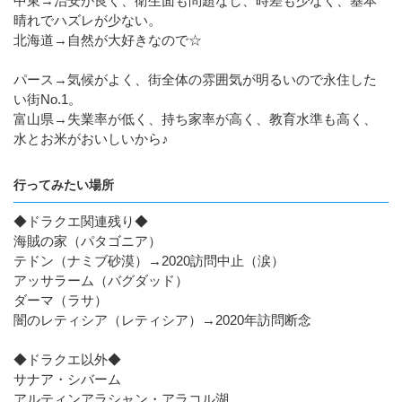
中東→治安が良く、衛生面も問題なし、時差も少なく、基本
晴れでハズレが少ない。
北海道→自然が大好きなので☆
パース→気候がよく、街全体の雰囲気が明るいので永住した
い街No.1。
富山県→失業率が低く、持ち家率が高く、教育水準も高く、
水とお米がおいしいから♪
行ってみたい場所
◆ドラクエ関連残り◆
海賊の家（パタゴニア）
テドン（ナミブ砂漠）→2020訪問中止（涙）
アッサラーム（バグダッド）
ダーマ（ラサ）
闇のレティシア（レティシア）→2020年訪問断念
◆ドラクエ以外◆
サナア・シバーム
アルティンアラシャン・アラコル湖