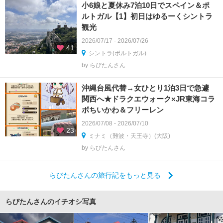
小6娘と夏休み7泊10日でスペイン＆ポ
ルトガル【1】初日はゆるーくシントラ
観光
2026/07/17 - 2026/07/26
41
シントラ(ポルトガル)
by らびたんさん
沖縄台風代替→女ひとり1泊3日で急遽
関西へ★ドラクエウォーク×JR東海コラ
ボちいかわ＆フリーレン
2026/07/08 - 2026/07/10
23
ミナミ（難波・天王寺）(大阪)
by らびたんさん
らびたんさんの旅行記をもっと見る
らびたんさんのイチオシ写真