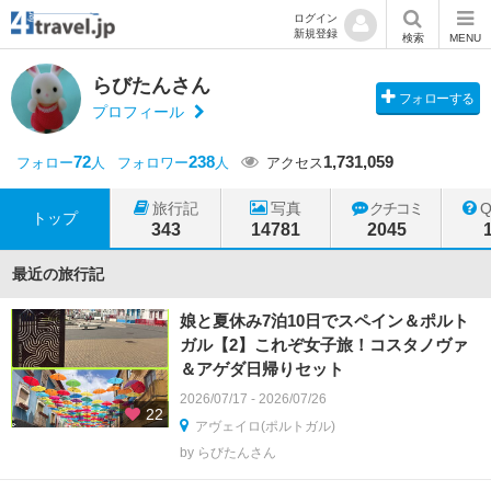
ログイン
新規登録
検索
MENU
らびたんさん
フォローする
プロフィール
72
238
1,731,059
フォロー
人
フォロワー
人
アクセス
旅行記
写真
クチコミ
トップ
343
14781
2045
最近の旅行記
娘と夏休み7泊10日でスペイン＆ポルト
ガル【2】これぞ女子旅！コスタノヴァ
＆アゲダ日帰りセット
2026/07/17 - 2026/07/26
22
アヴェイロ(ポルトガル)
by らびたんさん