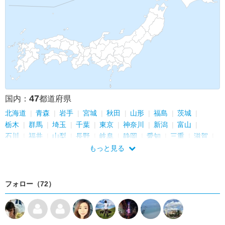
バングラデシュ
韓国
台湾
アメリカ
スリランカ
トルコ
スロベニア
クロアチア
ボスニア・ヘルツェゴビナ
モンテネグロ
パキスタン
中国
シンガポール
イギリス
バチカン
ラオス
タヒチ
ポルトガル
インド
カナダ
インドネシア
エジプト
オーストラリア
タイ
カンボジア
スイス
モナコ
ドイツ
ハンガリー
スロバキア
チェコ
ラトビア
エストニア
フィンランド
カタール
エチオピア
デンマーク
アルゼンチン
47
国内：
都道府県
北海道
青森
岩手
宮城
秋田
山形
福島
茨城
栃木
群馬
埼玉
千葉
東京
神奈川
新潟
富山
石川
福井
山梨
長野
岐阜
静岡
愛知
三重
滋賀
京都
大阪
兵庫
奈良
和歌山
鳥取
島根
岡山
もっと見る
広島
山口
徳島
香川
愛媛
高知
福岡
佐賀
長崎
熊本
大分
宮崎
鹿児島
沖縄
フォロー（72）