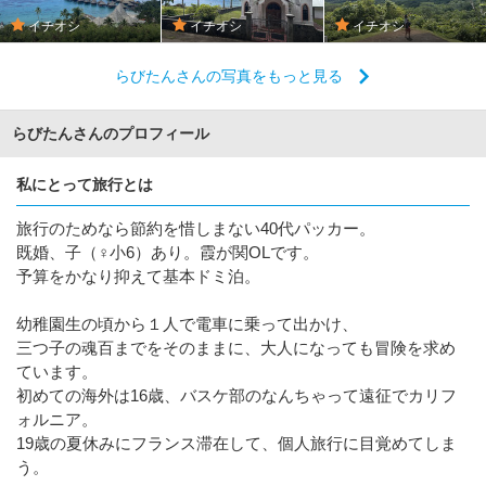
イチオシ
イチオシ
イチオシ
らびたんさんの写真をもっと見る
らびたんさんのプロフィール
私にとって旅行とは
旅行のためなら節約を惜しまない40代パッカー。
既婚、子（♀小6）あり。霞が関OLです。
予算をかなり抑えて基本ドミ泊。
幼稚園生の頃から１人で電車に乗って出かけ、
三つ子の魂百までをそのままに、大人になっても冒険を求め
ています。
初めての海外は16歳、バスケ部のなんちゃって遠征でカリフ
ォルニア。
19歳の夏休みにフランス滞在して、個人旅行に目覚めてしま
う。