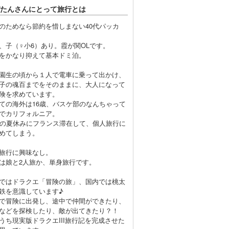
たんさんにとって旅行とは
のためなら節約を惜しまない40代パッカ
、子（♀小6）あり。霞が関OLです。
をかなり抑えて基本ドミ泊。
園生の頃から１人で電車に乗って出かけ、
子の魂百までをそのままに、大人になって
険を求めています。
ての海外は16歳、バスケ部のなんちゃって
でカリフォルニア。
歳の夏休みにフランス滞在して、個人旅行に
めてしまう。
旅行に興味なし。
は娘と2人旅か、単身旅行です。
ではドラクエ「冒険の旅」、国内では桃太
鉄を意識しています♪
で冒険に出発し、途中で仲間ができたり、
などを探検したり、敵が出てきたり？！
うち現実版ドラクエIII旅行記を完成させた