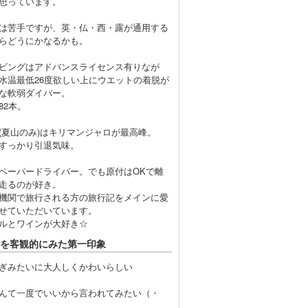
思っています。
は苦手ですが、英・仏・西・露が通用する
らどうにかなるかも。
ビングはアドバンスライセンス有りなが
水温最低26度欲しい上にウエットの着脱が
な軟弱ダイバー。
82本。
(夏山のみ)はキリマンジャロが最高峰。
すっかり引退気味。
ペーパードライバー。でも原付はOKで離
走るのが好き。
機関で旅行される方の旅行記をメインに愛
せていただいています。
ルとワインが大好き☆
を客観的にみた第一印象
ぎみたいに大人しくかわいらしい
んて一度でいいから言われてみたい（・
）