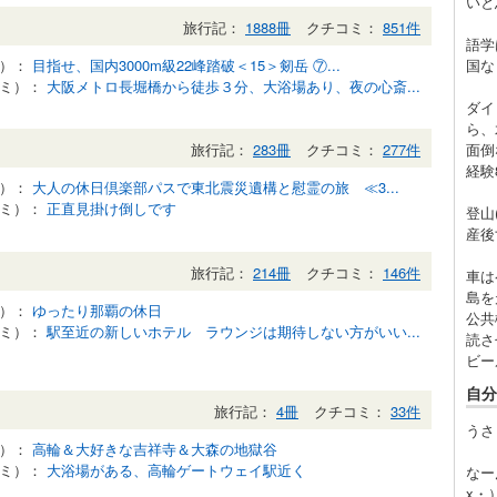
いと
旅行記：
1888冊
クチコミ：
851件
語学
記）：
目指せ、国内3000m級22峰踏破＜15＞剱岳 ⑦...
国な
コミ）：
大阪メトロ長堀橋から徒歩３分、大浴場あり、夜の心斎...
ダイ
ら、
面倒
旅行記：
283冊
クチコミ：
277件
経験
記）：
大人の休日倶楽部パスで東北震災遺構と慰霊の旅 ≪3...
コミ）：
正直見掛け倒しです
登山
産後
旅行記：
214冊
クチコミ：
146件
車は
島を
記）：
ゆったり那覇の休日
公共
コミ）：
駅至近の新しいホテル ラウンジは期待しない方がいい...
読さ
ビー
自分
旅行記：
4冊
クチコミ：
33件
うさ
記）：
高輪＆大好きな吉祥寺＆大森の地獄谷
コミ）：
大浴場がある、高輪ゲートウェイ駅近く
なー
x・