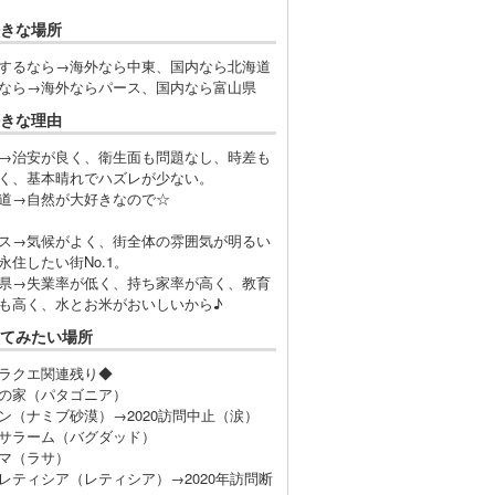
きな場所
するなら→海外なら中東、国内なら北海道
なら→海外ならパース、国内なら富山県
きな理由
→治安が良く、衛生面も問題なし、時差も
く、基本晴れでハズレが少ない。
道→自然が大好きなので☆
ス→気候がよく、街全体の雰囲気が明るい
永住したい街No.1。
県→失業率が低く、持ち家率が高く、教育
も高く、水とお米がおいしいから♪
てみたい場所
ラクエ関連残り◆
の家（パタゴニア）
ン（ナミブ砂漠）→2020訪問中止（涙）
サラーム（バグダッド）
マ（ラサ）
レティシア（レティシア）→2020年訪問断