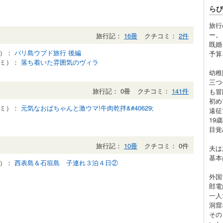
らび
旅行
ー。
旅行記：
16冊
クチコミ：
2件
既婚
記）：
バリ島ウブド旅行 後編
予算
コミ）：
落ち着いた雰囲気のヴィラ
幼稚
三つ
旅行記： 0冊
クチコミ：
141件
も冒
初め
コミ）：
元気なおばちゃんと激ウマ!牛肉乾拌&#40629;
遠征
19
目覚
旅行記：
10冊
クチコミ： 0件
夫は
基本
記）：
西表島＆石垣島 子連れ３泊４日②
外国
郎電
一人
洞窟
その