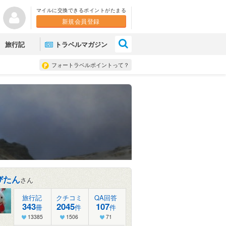
マイルに交換できるポイントがたまる
新規会員登録
×
旅行記
トラベルマガジン
フォートラベルポイントって？
びたん
さん
旅行記
クチコミ
QA回答
343
2045
107
冊
件
件
13385
1506
71