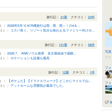
旅行記：
31冊
クチコミ：
23件
8
記）：
2026年5月/ＧＷ沖縄旅行は雨、雨、雨～！の4＆...
コミ）：
コスパ良く、リゾート気分も味わえるファミリー向けホ...
旅行記：
131冊
クチコミ：
58件
写真
記）：
2026.7. ANAソウル発券 名古屋経由で函館...
クリ
コミ）：
ロケーションも設備も最高
フォ
旅行記：
12冊
クチコミ：
1件
記）：
【ポケふた】【ドラクエウォーク】どこかにマイルで山...
フォ
コミ）：
アットホームな雰囲気が最高でした。