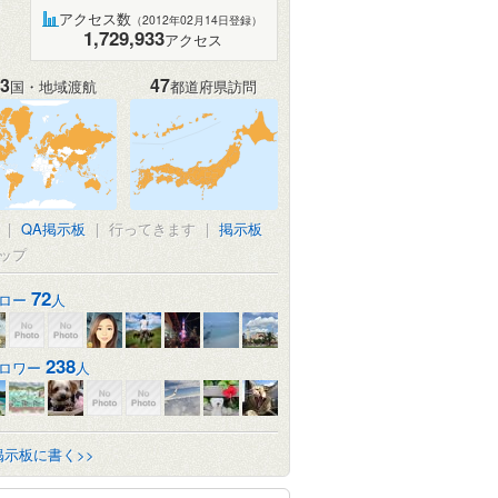
アクセス数
（2012年02月14日登録）
1,729,933
アクセス
3
47
国・地域渡航
都道府県訪問
|
QA掲示板
|
行ってきます
|
掲示板
ップ
72
ロー
人
238
ロワー
人
掲示板に書く>>