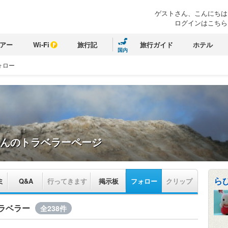
ゲストさん、こんにちは
ログインはこちら
アー
Wi-Fi
旅行記
旅行ガイド
ホテル
国内
ォロー
んのトラベラーページ
ら
ミ
Q&A
行ってきます
掲示板
フォロー
クリップ
ラベラー
全238件