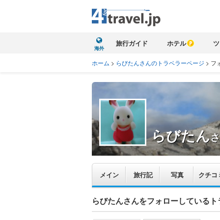
旅行ガイド
ホテル
ツ
海外
ホーム
>
らびたんさんのトラベラーページ
>
フ
らびたん
さ
メイン
旅行記
写真
クチコ
らびたんさんをフォローしているト