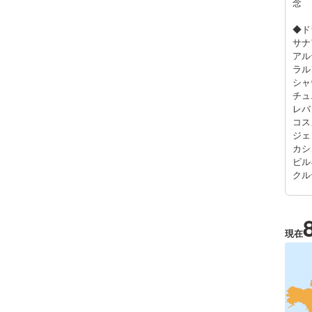
念
◆ド
サナ
アル
ラル
シャ
チュ
レバ
コス
ジェ
カシ
ピル
クル
現在