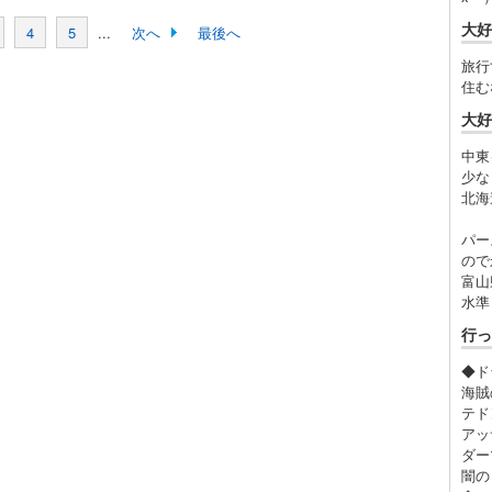
大好
4
5
...
次へ
最後へ
旅行
住む
大好
中東
少な
北海
パー
ので
富山
水準
行っ
◆ド
海賊
テド
アッ
ダー
闇の