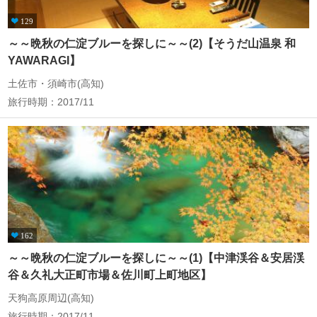
129
～～晩秋の仁淀ブルーを探しに～～(2)【そうだ山温泉 和
YAWARAGI】
土佐市・須崎市(高知)
旅行時期：2017/11
162
～～晩秋の仁淀ブルーを探しに～～(1)【中津渓谷＆安居渓
谷＆久礼大正町市場＆佐川町上町地区】
天狗高原周辺(高知)
旅行時期：2017/11