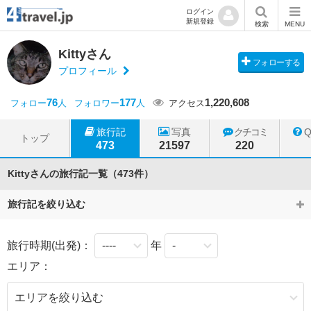
ログイン
新規登録
検索
MENU
Kittyさん
フォローする
プロフィール
76
177
1,220,608
フォロー
人
フォロワー
人
アクセス
旅行記
写真
クチコミ
トップ
473
21597
220
Kittyさんの旅行記一覧（473件）
旅行記を絞り込む
旅行時期(出発)：
年
エリア：