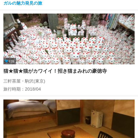
ガルの魅力発見の旅
128
猫★猫★猫がカワイイ！招き猫まみれの豪徳寺
三軒茶屋・駒沢(東京)
旅行時期：2018/04