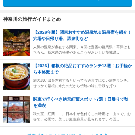
神奈川の旅行ガイドまとめ
【2026年版】関東おすすめ温泉地＆温泉宿を紹介！
穴場や日帰り湯、温泉街など
人気の温泉が点在する関東。今回は定番の群馬県・草津はも
ちろん、栃木県の秘湯やあんこうがおいしい茨城県...
【2026】箱根の絶品おすすめランチ13選！お手軽か
ら本格派まで
旅の思い出を左右するといっても過言ではない旅先ランチ。
せっかく箱根に来たのだから伝統の味に舌鼓を打つ...
関東で行くべき絶景紅葉スポット7選！日帰りで秋
を満喫
秋の宝、紅葉――。日本中が色付くこの時期は、山々で、お
寺で、公園で、美しい紅葉絶景が見られます。今回...