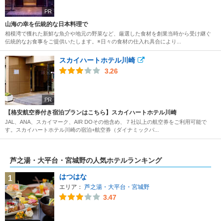
PR
山海の幸を伝統的な日本料理で
相模湾で獲れた新鮮な魚介や地元の野菜など、厳選した食材を創業当時から受け継ぐ
伝統的なお食事をご提供いたします。※日々の食材の仕入れ具合により...
スカイハートホテル川崎
3.26
PR
【格安航空券付き宿泊プランはこちら】スカイハートホテル川崎
JAL、ANA、スカイマーク、AIR DOその他含め、７社以上の航空券をご利用可能で
す。スカイハートホテル川崎の宿泊+航空券（ダイナミックパ...
芦之湯・大平台・宮城野の人気ホテルランキング
はつはな
1
エリア：
芦之湯・大平台・宮城野
3.47