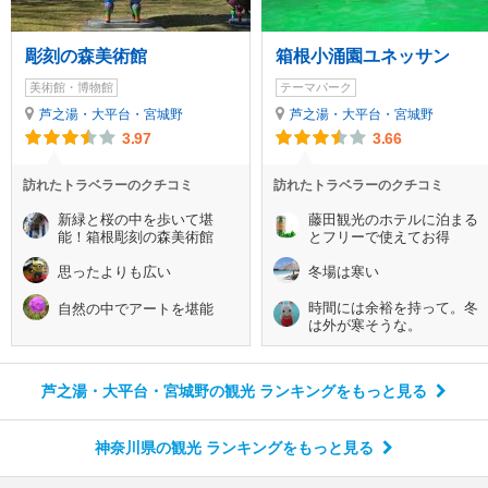
彫刻の森美術館
箱根小涌園ユネッサン
美術館・博物館
テーマパーク
芦之湯・大平台・宮城野
芦之湯・大平台・宮城野
3.97
3.66
訪れたトラベラーのクチコミ
訪れたトラベラーのクチコミ
新緑と桜の中を歩いて堪
藤田観光のホテルに泊まる
能！箱根彫刻の森美術館
とフリーで使えてお得
思ったよりも広い
冬場は寒い
時間には余裕を持って。冬
自然の中でアートを堪能
は外が寒そうな。
芦之湯・大平台・宮城野の観光 ランキング
をもっと見る
神奈川県の観光 ランキング
をもっと見る