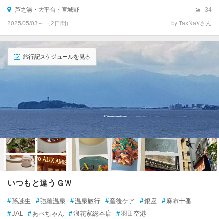
芦之湯・大平台・宮城野
34
2025/05/03～ （2日間）
by TaxNaXさん
旅行記スケジュールを見る
いつもと違うＧＷ
#
孫誕生
#
強羅温泉
#
温泉旅行
#
産後ケア
#
銀座
#
麻布十番
#
JAL
#
あべちゃん
#
浪花家総本店
#
羽田空港