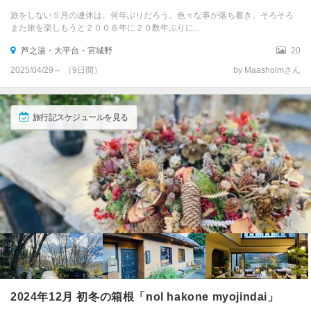
旅をしない５月の連休は、何年ぶりだろう。色々な事が落ち着き、そろそろ
また旅を楽しもうと２００６年に２０数年ぶりに...
芦之湯・大平台・宮城野
20
2025/04/29～ （9日間）
by Maasholmさん
旅行記スケジュールを見る
2024年12月 初冬の箱根「nol hakone myojindai」