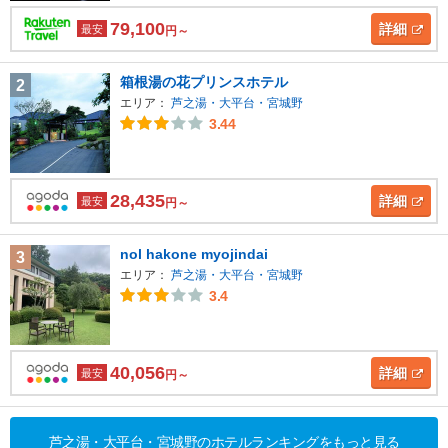
79,100
詳細
最安
円～
箱根湯の花プリンスホテル
2
エリア：
芦之湯・大平台・宮城野
3.44
28,435
詳細
最安
円～
nol hakone myojindai
3
エリア：
芦之湯・大平台・宮城野
3.4
40,056
詳細
最安
円～
芦之湯・大平台・宮城野のホテルランキングをもっと見る