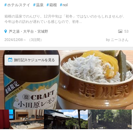
#
ホテルステイ
#
温泉
#
箱根
#
nol
箱根の温泉でのんびり。12月中旬は「初冬」ではないのかもしれませんが、
今年は冬の訪れが遅れている感じなので、初冬...
芦之湯・大平台・宮城野
53
2024/12/08～ （3日間）
by ニーコさん
旅行記スケジュールを見る