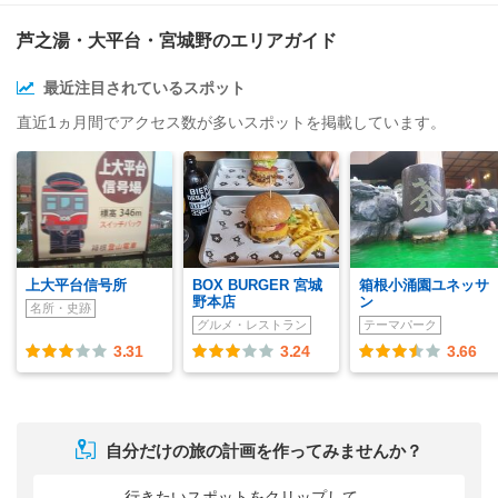
芦之湯・大平台・宮城野のエリアガイド
最近注目されているスポット
直近1ヵ月間でアクセス数が多いスポットを掲載しています。
上大平台信号所
BOX BURGER 宮城
箱根小涌園ユネッサ
野本店
ン
名所・史跡
グルメ・レストラン
テーマパーク
3.31
3.24
3.66
自分だけの旅の計画を作ってみませんか？
行きたいスポットをクリップして、