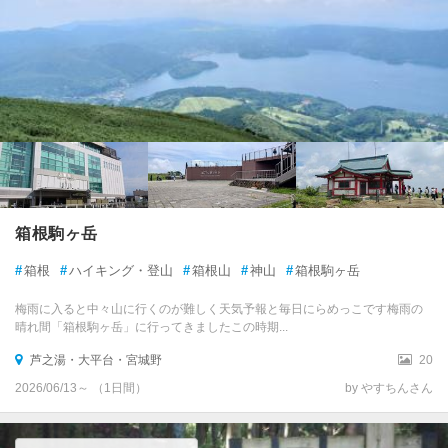
箱根駒ヶ岳
#
箱根
#
ハイキング・登山
#
箱根山
#
神山
#
箱根駒ヶ岳
梅雨に入ると中々山に行くのが難しく天気予報と毎日にらめっこです梅雨の
晴れ間「箱根駒ヶ岳」に行ってきましたこの時期...
芦之湯・大平台・宮城野
20
2026/06/13～ （1日間）
by やすちんさん