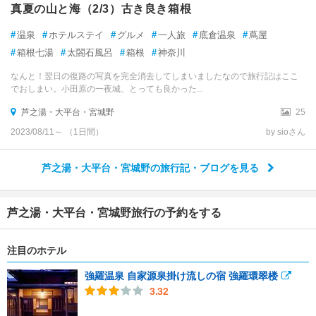
真夏の山と海（2/3）古き良き箱根
#
温泉
#
ホテルステイ
#
グルメ
#
一人旅
#
底倉温泉
#
蔦屋
#
箱根七湯
#
太閤石風呂
#
箱根
#
神奈川
なんと！翌日の復路の写真を完全消去してしまいましたなので旅行記はここ
でおしまい。小田原の一夜城、とっても良かった...
芦之湯・大平台・宮城野
25
2023/08/11～ （1日間）
by sioさん
芦之湯・大平台・宮城野の旅行記・ブログを見る
芦之湯・大平台・宮城野旅行の予約をする
注目のホテル
強羅温泉 自家源泉掛け流しの宿 強羅環翠楼
3.32