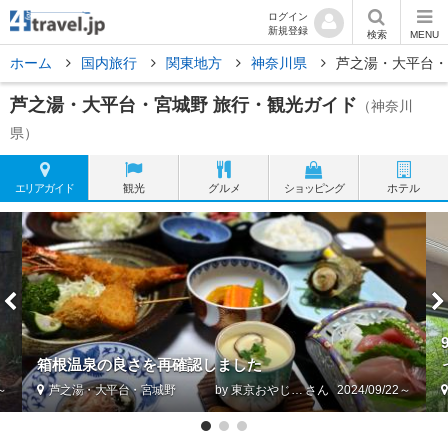
ログイン
新規登録
検索
MENU
ホーム
国内旅行
関東地方
神奈川県
芦之湯・大平台・
芦之湯・大平台・宮城野 旅行・観光ガイド
（神奈川
県）
エリア
ガイド
観光
グルメ
ショッピング
ホテル
箱根温泉の良さを再確認しました
5～
芦之湯・大平台・宮城野
by 東京おやじっち
2024/09/22～