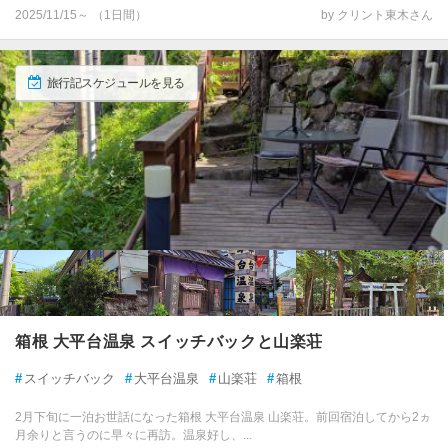
2025/11/15～ （1日間）
by クリント東木さん
旅行記スケジュールを見る
箱根 大平台温泉 スイッチバックと山楽荘
#
スイッチバック
#
大平台温泉
#
山楽荘
#
箱根
2月下旬に一泊お世話になった箱根 大平台温泉 山楽荘。前回宿泊してから2ヵ
月余りと言うのに早々に再訪。温泉好し、...