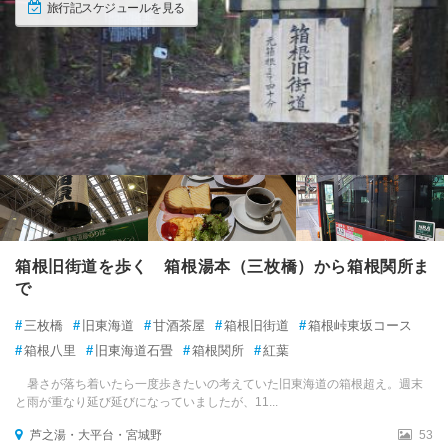
旅行記スケジュールを見る
箱根旧街道を歩く 箱根湯本（三枚橋）から箱根関所ま
で
#
三枚橋
#
旧東海道
#
甘酒茶屋
#
箱根旧街道
#
箱根峠東坂コース
#
箱根八里
#
旧東海道石畳
#
箱根関所
#
紅葉
暑さが落ち着いたら一度歩きたいの考えていた旧東海道の箱根超え。週末
と雨が重なり延び延びになっていましたが、11...
芦之湯・大平台・宮城野
53