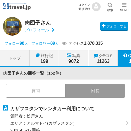
ログイン
新規登録
検索
MENU
肉団子さん
フォローする
プロフィール
98
89
1,878,335
フォロー
人
フォロワー
人
アクセス
旅行記
写真
クチコミ
トップ
199
9072
11263
肉団子さんの回答一覧（152件）
質問
回答
カザフスタンでレンタカー利用について
質問者：松戸さん
エリア：アルマトイ(カザフスタン)
2026-05-17回答