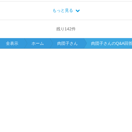
もっと見る
残り
142
件
全表示
ホーム
肉団子さん
肉団子さんのQ&A回