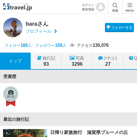
ログイン
新規登録
検索
MENU
baraさん
フォローする
プロフィール
165
155
135,076
フォロー
人
フォロワー
人
アクセス
旅行記
写真
クチコミ
トップ
93
3296
27
受賞歴
第5回
最近の旅行記
日帰り家族旅行 滋賀県ブルーメの丘