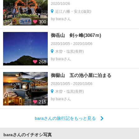
2020/10/26
近江八幡・安土(滋賀)
by baraさん
300
御岳山 剣ヶ峰(3067ｍ)
2020/10/05 - 2020/10/06
木曽・塩尻(長野)
by baraさん
268
御嶽山 五の池小屋に泊まる
2020/10/05 - 2020/10/06
木曽・塩尻(長野)
by baraさん
215
baraさんの旅行記をもっと見る
baraさんのイチオシ写真