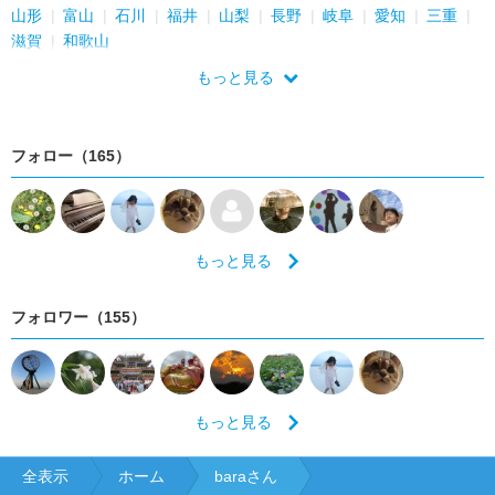
山形
富山
石川
福井
山梨
長野
岐阜
愛知
三重
滋賀
和歌山
もっと見る
フォロー（165）
もっと見る
フォロワー（155）
もっと見る
全表示
ホーム
baraさん