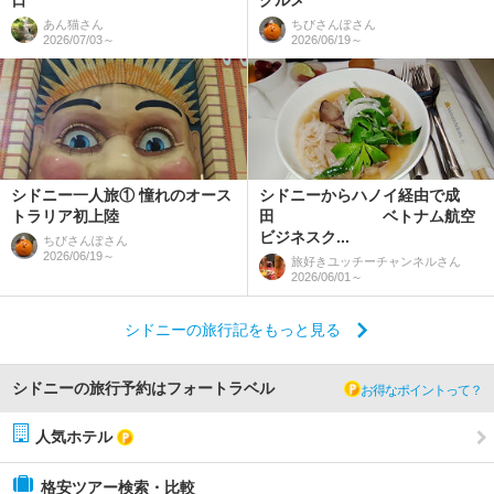
日
グルメ
あん猫
さん
ちびさんぽ
さん
2026/07/03～
2026/06/19～
シドニー一人旅① 憧れのオース
シドニーからハノイ経由で成
トラリア初上陸
田 ベトナム航空
ビジネスク...
ちびさんぽ
さん
2026/06/19～
旅好きユッチーチャンネル
さん
2026/06/01～
シドニーの旅行記をもっと見る
シドニーの旅行予約はフォートラベル
お得なポイントって？
人気ホテル
格安ツアー検索・比較