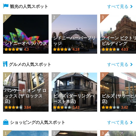
観光の人気スポット
すべて見る
1
2
3
シドニーハーバーブリ
クイーン ビクト
シドニーオペラハウス
ッジ
ビルディング
4.3
4.18
4.03
グルメの人気スポット
すべて見る
1
2
3
パンケーキ オン ザ ロ
ックス (ザ ロックス
ビルズ (ダーリングハ
ビルズ (サリーヒ
店)
ースト本店)
店)
3.64
3.43
3.42
ショッピングの人気スポット
すべて見る
1
2
3