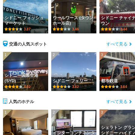
シドニー フィッシュ
ウールワース (タウン
シドニー チャイ
マーケット
ホール店)
ウン
3.87
3.46
3.44
交通の人気スポット
すべて見る
1
2
3
シドニー国際空港
(SYD)
シドニー フェリー
都市鉄道
4.02
3.82
3.64
人気のホテル
すべて見る
1
2
3
シェラトン グラ
インターコンチネンタ
シドニー ハイド 