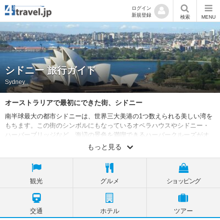
ログイン
新規登録
検索
MENU
シドニー 旅行ガイド
Sydney
オーストラリアで最初にできた街、シドニー
南半球最大の都市シドニーは、世界三大美港の1つ数えられる美しい湾を
もちます。この街のシンボルにもなっているオペラハウスやシドニー・
ハーバーブリッジなど、海辺の景色を満喫できるハーバークルーズがオ
ススメです。この他にも開拓時代の面影を残すロックス地区の散策など
もっと見る
楽しみは尽きません。郊外に足を伸ばせば、ホエールウォッチングやワ
イナリーなど観光スポットも充実しています。特に世界遺産ブルーマウ
ンテンズまでは1時間半程。オーストラリアの大自然を満喫できます。
観光
グルメ
ショッピング
交通
ホテル
ツアー