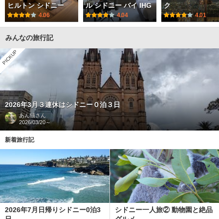
ヒルトン シドニー
ル シドニー バイ IHG
ク
4.06
4.04
4.01
みんなの旅行記
PICKUP
2026年3月３連休はシドニー０泊３日
あん猫
さん
2026/03/20～
新着旅行記
2026年7月日帰りシドニー0泊3
シドニー一人旅② 動物園と絶品