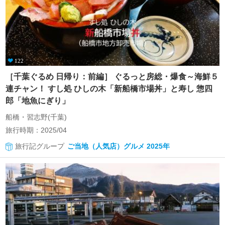
122
［千葉ぐるめ 日帰り：前編］ ぐるっと房総・爆食～海鮮５
連チャン！ すし処 ひしの木「新船橋市場丼」と寿し 惣四
郎「地魚にぎり」
船橋・習志野(千葉)
旅行時期：2025/04
旅行記グループ
ご当地（人気店）グルメ 2025年