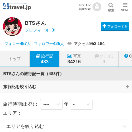
ログイン
新規登録
検索
MENU
BTSさん
フォローする
プロフィール
457
425
953,184
フォロー
人
フォロワー
人
アクセス
旅行記
写真
クチコミ
トップ
483
34216
0
BTSさんの旅行記一覧（483件）
旅行記を絞り込む
旅行時期(出発)：
年
エリア：