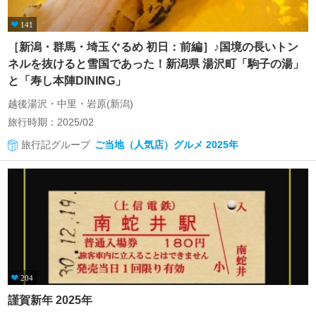
141
［新潟・群馬・埼玉ぐるめ 初日：前編］♪国境の長いトン
ネルを抜けると雪国であった！新潟県 湯沢町「駒子の湯」
と「寿し本陣DINING」
越後湯沢・中里・岩原(新潟)
旅行時期：2025/02
旅行記グループ
ご当地（人気店）グルメ 2025年
204
謹賀新年 2025年