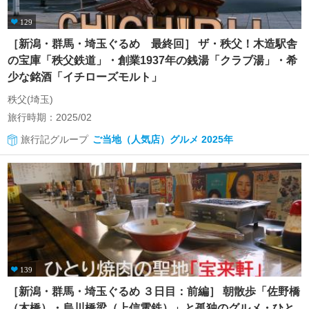
129
［新潟・群馬・埼玉ぐるめ 最終回］ ザ・秩父！木造駅舎
の宝庫「秩父鉄道」・創業1937年の銭湯「クラブ湯」・希
少な銘酒「イチローズモルト」
秩父(埼玉)
旅行時期：2025/02
旅行記グループ
ご当地（人気店）グルメ 2025年
139
［新潟・群馬・埼玉ぐるめ ３日目：前編］ 朝散歩「佐野橋
（木橋）・烏川橋梁（上信電鉄）」と孤独のグルメ・ひと