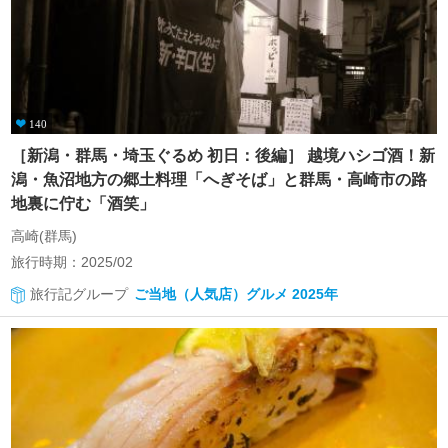
140
［新潟・群馬・埼玉ぐるめ 初日：後編］ 越境ハシゴ酒！新
潟・魚沼地方の郷土料理「へぎそば」と群馬・高崎市の路
地裏に佇む「酒笑」
高崎(群馬)
旅行時期：2025/02
旅行記グループ
ご当地（人気店）グルメ 2025年