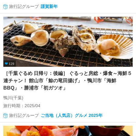
旅行記グループ
謹賀新年
129
［千葉ぐるめ 日帰り：後編］ ぐるっと房総・爆食～海鮮５
連チャン！ 館山市「鯨の竜田揚げ」・鴨川市「海鮮
BBQ」・勝浦市「初ガツオ」
鴨川(千葉)
旅行時期：2025/04
旅行記グループ
ご当地（人気店）グルメ 2025年