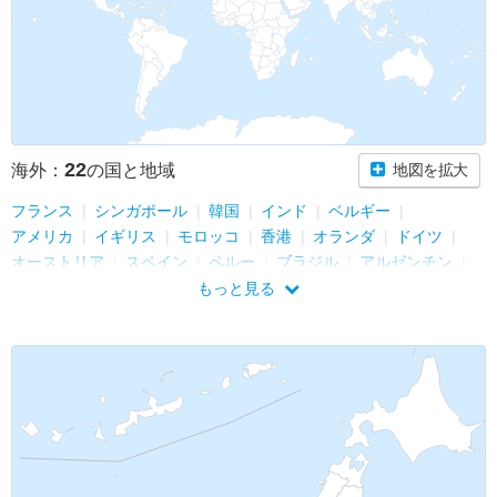
22
海外：
の国と地域
地図を拡大
フランス
シンガポール
韓国
インド
ベルギー
アメリカ
イギリス
モロッコ
香港
オランダ
ドイツ
オーストリア
スペイン
ペルー
ブラジル
アルゼンチン
中国
チェコ
ベトナム
カタール
トルコ
モナコ
もっと見る