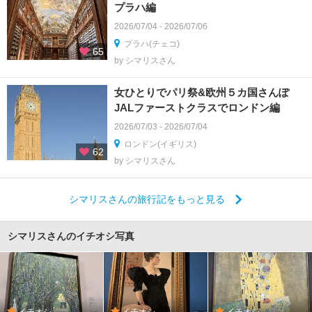
プラハ編
2026/07/04 - 2026/07/06
プラハ(チェコ)
65
by シマリスさん
女ひとりでパリ祭&欧州５カ国さんぽ
JALファーストクラスでロンドン編
2026/07/03 - 2026/07/04
ロンドン(イギリス)
62
by シマリスさん
シマリスさんの旅行記をもっと見る
シマリスさんのイチオシ写真
イチオシ
イチオシ
イチオシ