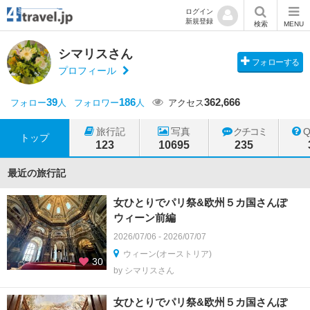
ログイン
新規登録
検索
MENU
シマリスさん
フォローする
プロフィール
39
186
362,666
フォロー
人
フォロワー
人
アクセス
旅行記
写真
クチコミ
トップ
123
10695
235
最近の旅行記
女ひとりでパリ祭&欧州５カ国さんぽ
ウィーン前編
2026/07/06 - 2026/07/07
ウィーン(オーストリア)
30
by シマリスさん
女ひとりでパリ祭&欧州５カ国さんぽ