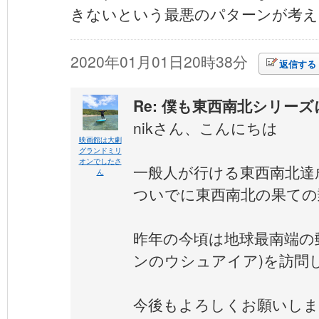
きないという最悪のパターンが考え
2020年01月01日20時38分
返信する
Re: 僕も東西南北シリー
nikさん、こんにちは
映画館は大劇
グランドミリ
オンでしたさ
一般人が行ける東西南北達
ん
ついでに東西南北の果ての
昨年の今頃は地球最南端の
ンのウシュアイア)を訪問
今後もよろしくお願いし