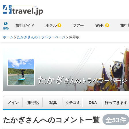
旅行ガイド
ホテル
ツアー
Wi-Fi
旅行
海外
ホーム
>
たかぎさんのトラベラーページ
>
掲示板
たかぎ
さんのトラベラーページ
メイン
旅行記
写真
クチコミ
Q&A
行ってきます
たかぎさんへのコメント一覧
全53件