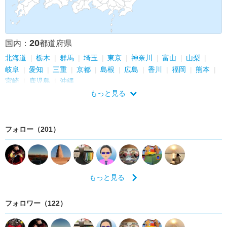
20
国内：
都道府県
北海道
栃木
群馬
埼玉
東京
神奈川
富山
山梨
岐阜
愛知
三重
京都
島根
広島
香川
福岡
熊本
宮崎
鹿児島
沖縄
もっと見る
フォロー（201）
もっと見る
フォロワー（122）