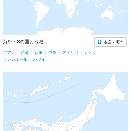
8
海外：
の国と地域
地図を拡大
グアム
台湾
韓国
中国
アメリカ
カナダ
シンガポール
ハワイ