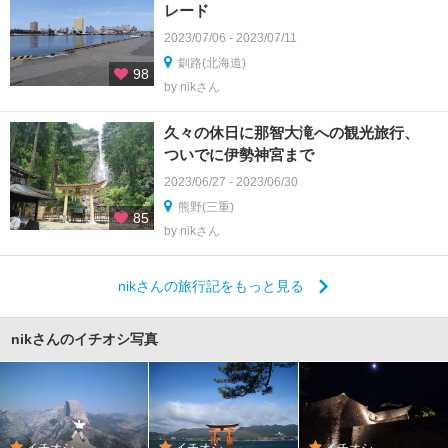
レード
2023/07/06 - 2023/07/11
釧路(北海道)
98
by nikさん
久々の休日に那智大滝への観光旅行、
ついでに伊勢神宮まで
2023/06/27 - 2023/06/30
熊野(三重)
85
by nikさん
nikさんの旅行記をもっと見る
nikさんのイチオシ写真
イチオシ
イチオシ
イチオシ