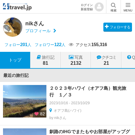
ログイン
新規登録
検索
MENU
nikさん
フォローする
プロフィール
201
122
155,316
フォロー
人
フォロワー
人
アクセス
旅行記
写真
クチコミ
トップ
81
2132
21
最近の旅行記
２０２３年ハワイ（オアフ島）観光旅
行 １／３
2023/10/16 - 2023/10/29
オアフ島(ハワイ)
82
by nikさん
釧路のIHGでまたもやお部屋がアップグ