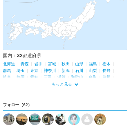
サウジアラビア
クウェート
バーレーン
ブルネイ
ベトナム
ブルガリア
ルーマニア
モルドバ
32
国内：
都道府県
北海道
青森
岩手
宮城
秋田
山形
福島
栃木
群馬
埼玉
東京
神奈川
新潟
石川
山梨
長野
岐阜
静岡
愛知
三重
滋賀
和歌山
鳥取
島根
岡山
香川
愛媛
佐賀
長崎
大分
宮崎
鹿児島
もっと見る
フォロー（62）