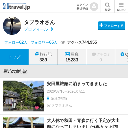
ログイン
新規登録
検索
MENU
タブラオさん
フォローする
プロフィール
62
65
744,955
フォロー
人
フォロワー
人
アクセス
旅行記
写真
クチコミ
トップ
389
15283
0
最近の旅行記
安田屋旅館に泊まってきました
2026/07/10 - 2026/07/11
沼津(静岡)
by タブラオさん
8
大人休で秋田・青森に行く予定が大出
館になってしまいました(再々々々訪)