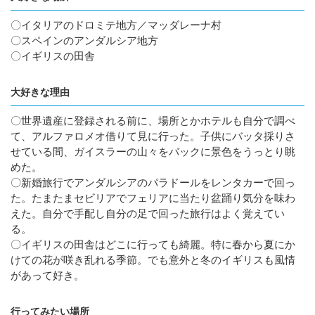
〇イタリアのドロミテ地方／マッダレーナ村
〇スペインのアンダルシア地方
〇イギリスの田舎
大好きな理由
〇世界遺産に登録される前に、場所とかホテルも自分で調べ
て、アルファロメオ借りて見に行った。子供にバッタ採りさ
せている間、ガイスラーの山々をバックに景色をうっとり眺
めた。
〇新婚旅行でアンダルシアのパラドールをレンタカーで回っ
た。たまたまセビリアでフェリアに当たり盆踊り気分を味わ
えた。自分で手配し自分の足で回った旅行はよく覚えてい
る。
〇イギリスの田舎はどこに行っても綺麗。特に春から夏にか
けての花が咲き乱れる季節。でも意外と冬のイギリスも風情
があって好き。
行ってみたい場所