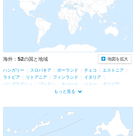
52
海外：
の国と地域
地図を拡大
ハンガリー
スロバキア
ポーランド
チェコ
エストニア
ラトビア
リトアニア
フィンランド
イタリア
バングラデシュ
ブータン
ネパール
ペルー
ボリビア
アメリカ
ロシア
スペイン
フランス
トルクメニスタン
もっと見る
ウズベキスタン
リヒテンシュタイン
スイス
香港
タイ
ラオス
マカオ
チュニジア
マルタ
キプロス
スリランカ
北マケドニア共和国
コソボ
アルバニア
モンテネグロ
クロアチア
ボスニア・ヘルツェゴビナ
セルビア
トルコ
モンゴル
アゼルバイジャン
ジョージア (グルジア)
アルメニア
シンガポール
カタール