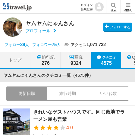
ログイン
新規登録
検索
MENU
ヤムヤムにゃんさん
フォローする
プロフィール
39
75
1,071,732
フォロー
人
フォロワー
人
アクセス
旅行記
写真
クチコミ
トップ
276
9324
4575
ヤムヤムにゃんさんのクチコミ一覧（4575件）
更新日順
旅行時期
いいね数
きれいなゲストハウスです。同じ敷地でラ
ーメン屋も営業
4.0