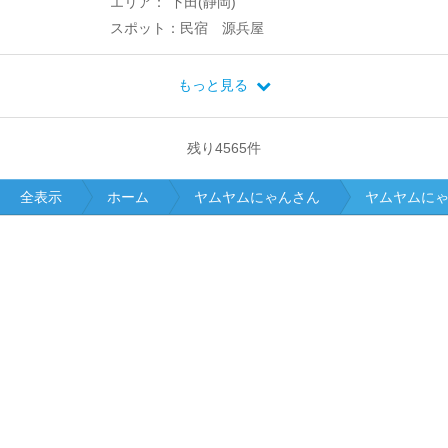
エリア： 下田(静岡)
スポット：民宿 源兵屋
もっと見る
残り
4565
件
全表示
ホーム
ヤムヤムにゃんさん
ヤムヤムに