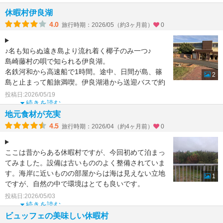
休暇村伊良湖
4.0
旅行時期：2026/05（約3ヶ月前）
0
♪名も知らぬ遠き島より流れ着く椰子のみ一つ♪
島崎藤村の唄で知られる伊良湖。
名鉄河和から高速船で1時間。途中、日間が島、篠
2
島と止まって船旅満喫。伊良湖港から送迎バスで約
15分。広大な敷地の中に
投稿日:2026/05/19
続きを読む
地元食材が充実
4.5
旅行時期：2026/04（約4ヶ月前）
0
ここは昔からある休暇村ですが、今回初めて泊まっ
てみました。設備は古いもののよく整備されていま
す。海岸に近いものの部屋からは海は見えない立地
1
ですが、自然の中で環境はとても良いです。
夕朝食ともビュッフ
投稿日:2026/05/03
続きを読む
ビュッフェの美味しい休暇村