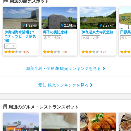
周辺の観光スポット
1.92km
2.16km
2.27km
伊良湖海水浴場 (コ
椰子の実記念碑
伊良湖東大寺瓦窯跡
田原菜
コナッツビーチ伊良
名所・史跡
名所・史跡
祭り・
湖)
ビーチ
3.25
3.31
3.22
渥美半島・伊良湖 観光ランキングを見る
愛知 観光ランキングを見る
周辺のグルメ・レストランスポット