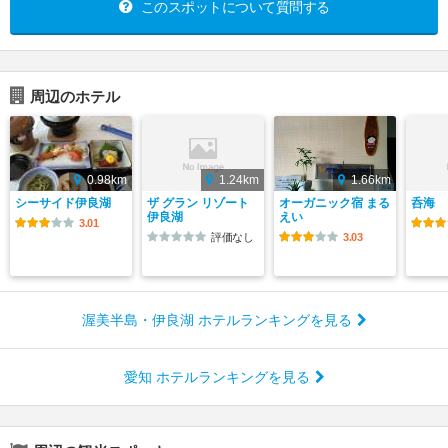
このスポットについて質問する
周辺のホテル
0.98km
1.24km
1.66km
シーサイド伊良湖
ザ グラン リゾート
オーガニック宿 まる
呑海
伊良湖
えい
3.01
評価なし
3.03
渥美半島・伊良湖 ホテルランキングを見る
愛知 ホテルランキングを見る