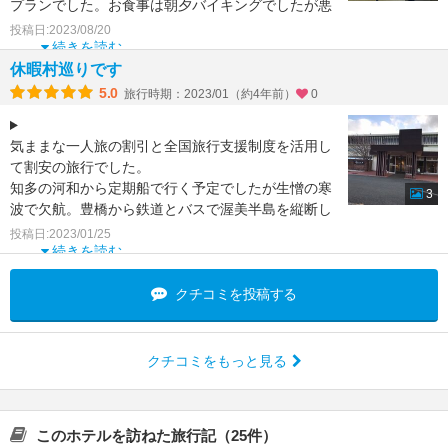
プランでした。お食事は朝夕バイキングでしたが悪
くはなかったです
投稿日:2023/08/20
続きを読む
休暇村巡りです
5.0
旅行時期：2023/01（約4年前）
0
気ままな一人旅の割引と全国旅行支援制度を活用し
て割安の旅行でした。
知多の河和から定期船で行く予定でしたが生憎の寒
3
波で欠航。豊橋から鉄道とバスで渥美半島を縦断し
ました。夜は寒くてエアコンをつけっぱな
投稿日:2023/01/25
続きを読む
クチコミを投稿する
クチコミをもっと見る
このホテルを訪ねた旅行記（25件）