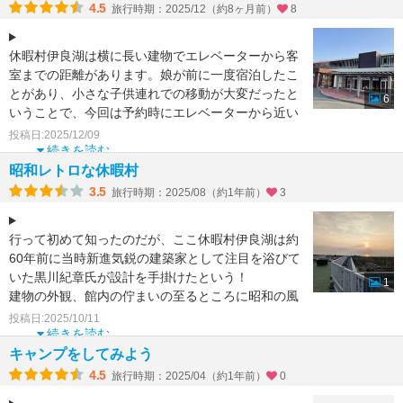
4.5
旅行時期：2025/12（約8ヶ月前）
8
休暇村伊良湖は横に長い建物でエレベーターから客
室までの距離があります。娘が前に一度宿泊したこ
とがあり、小さな子供連れでの移動が大変だったと
6
いうことで、今回は予約時にエレベーターから近い
客室をお願いした
投稿日:2025/12/09
続きを読む
昭和レトロな休暇村
3.5
旅行時期：2025/08（約1年前）
3
行って初めて知ったのだが、ここ休暇村伊良湖は約
60年前に当時新進気鋭の建築家として注目を浴びて
いた黒川紀章氏が設計を手掛けたという！
1
建物の外観、館内の佇まいの至るところに昭和の風
情を感じられ、自分
投稿日:2025/10/11
続きを読む
キャンプをしてみよう
4.5
旅行時期：2025/04（約1年前）
0