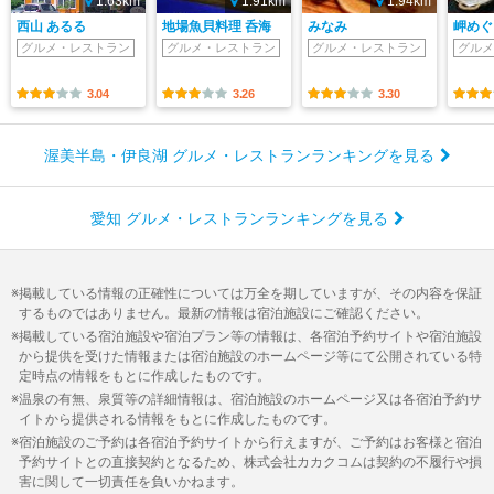
1.63km
1.91km
1.94km
西山 あるる
地場魚貝料理 呑海
みなみ
岬めぐ
グルメ・レストラン
グルメ・レストラン
グルメ・レストラン
グルメ
3.04
3.26
3.30
渥美半島・伊良湖 グルメ・レストランランキングを見る
愛知 グルメ・レストランランキングを見る
掲載している情報の正確性については万全を期していますが、その内容を保証
するものではありません。最新の情報は宿泊施設にご確認ください。
掲載している宿泊施設や宿泊プラン等の情報は、各宿泊予約サイトや宿泊施設
から提供を受けた情報または宿泊施設のホームページ等にて公開されている特
定時点の情報をもとに作成したものです。
温泉の有無、泉質等の詳細情報は、宿泊施設のホームページ又は各宿泊予約サ
イトから提供される情報をもとに作成したものです。
宿泊施設のご予約は各宿泊予約サイトから行えますが、ご予約はお客様と宿泊
予約サイトとの直接契約となるため、株式会社カカクコムは契約の不履行や損
害に関して一切責任を負いかねます。