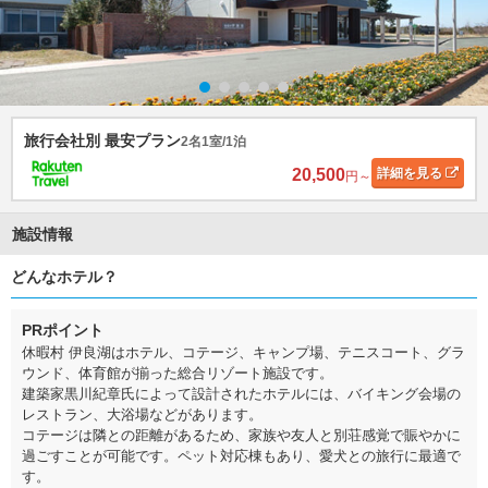
旅行会社別 最安プラン
2名1室/1泊
20,500
詳細
を見る
円～
施設情報
どんなホテル？
PRポイント
休暇村 伊良湖はホテル、コテージ、キャンプ場、テニスコート、グラ
ウンド、体育館が揃った総合リゾート施設です。
建築家黒川紀章氏によって設計されたホテルには、バイキング会場の
レストラン、大浴場などがあります。
コテージは隣との距離があるため、家族や友人と別荘感覚で賑やかに
過ごすことが可能です。ペット対応棟もあり、愛犬との旅行に最適で
す。