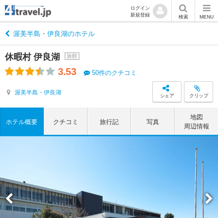
ログイン
新規登録
検索
MENU
渥美半島・伊良湖のホテル
休暇村 伊良湖
旅館
3.53
50件のクチコミ
渥美半島・伊良湖
シェア
クリップ
地図
ホテル概要
クチコミ
旅行記
写真
周辺情報