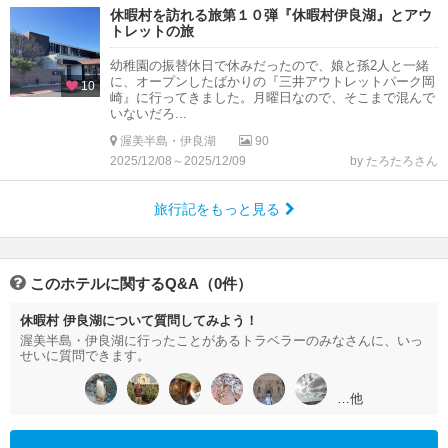
休暇村を訪れる旅第１０弾『休暇村伊良湖』とアウ
トレットの旅
幼稚園の振替休日で休みだったので、娘と孫2人と一緒
に、オープンしたばかりの『三井アウトレットパーク岡
10
崎』に行ってきました。月曜日なので、そこまで混んで
いないだろ...
渥美半島・伊良湖
90
2025/12/08～2025/12/09
by たろたろさん
旅行記をもっと見る
このホテルに関するQ&A（0件）
休暇村 伊良湖について質問してみよう！
渥美半島・伊良湖に行ったことがあるトラベラーのみなさんに、いっ
せいに質問できます。
…他