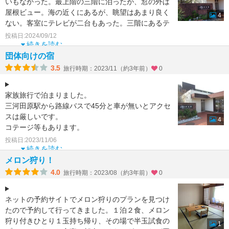
いもなかった。最上階の三階に泊ったが、窓の外は
屋根ビュー。海の近くにあるが、眺望はあまり良く
4
ない。客室にテレビが二台もあった。三階にあるテ
ラスからの眺めは
投稿日:2024/09/12
続きを読む
団体向けの宿
3.5
旅行時期：2023/11（約3年前）
0
家族旅行で泊まりました。
三河田原駅から路線バスで45分と車が無いとアクセ
スは厳しいです。
4
コテージ等もあります。
修学旅行や合宿等で多く使われているのかなという
投稿日:2023/11/06
印象でした。
続きを読む
予約は父がしたの
メロン狩り！
4.0
旅行時期：2023/08（約3年前）
0
ネットの予約サイトでメロン狩りのプランを見つけ
たので予約して行ってきました。１泊２食、メロン
狩り付きひとり１玉持ち帰り、その場で半玉試食の
1