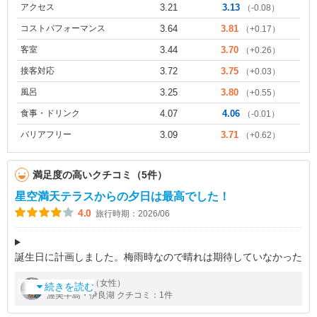
アクセス
3.21
3.13
（-0.08）
コストパフォーマンス
3.64
3.81
（+0.17）
客室
3.44
3.70
（+0.26）
接客対応
3.72
3.75
（+0.03）
風呂
3.25
3.80
（+0.55）
食事・ドリンク
4.07
4.06
（-0.01）
バリアフリー
3.09
3.71
（+0.62）
満足度の高いクチコミ（5件）
星空満天テラスからの夕日は最高でした！
4.0
旅行時期：2026/06
誕生日に計画しました。梅雨時なので晴れは期待していなかった
のですが、見事な夕日を堪能することが出来ました。3階の上に
by
さん（女性）
eko
テラスがあり寝そべって見ることが出来る椅子などが置いてあり
続きを読む
渥美半島・伊良湖 クチコミ：1件
ます。7時前ちょうど食事中