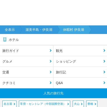
全表示
渥美半島・伊良湖
休暇村 伊良湖
ホテル
旅行ガイド
観光
グルメ
ショッピング
交通
旅行記
クチコミ
Q&A
人気の旅行先
名古屋
常滑・セントレア（中部国際空港）
犬山
豊橋