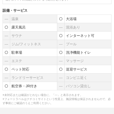
設備・サービス
―
温泉
大浴場
露天風呂
―
混浴あり
―
サウナ
インターネット可
―
ジム/フィットネス
―
プール
駐車場
洗浄機能トイレ
―
エステ
―
マッサージ
ペット対応
送迎サービス
―
ランドリーサービス
―
コンビニ近く
航空券・JR付き
―
パソコン貸出し
※未対応または確認がとれない場合に、「―」と表示されます。
※フォートラベルはクチコミサイトという性質上、施設情報は保証されませんので、必
ず事前にご確認のうえご利用ください。