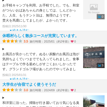
お手軽キャンプを利用。お手軽でした。でも、和室
がつらいおばあちゃんの身としては、しんどかっ
た。人生、もうテント泊は、無理のようです。
0
焚火を馬鹿にしてましたが、よかったです。
本館は小さめに思いま
投稿日:2025/11/30
続きを読む
休暇村らしく散歩コースが充実しています。
3.5
旅行時期：2025/01（約2年前）
0
お風呂が良かったです。ぬるい炭酸のお風呂は泡が
気持ちよくていつまででも入ってられました。食事
はテーブルで作る釜めしがすごくおいしかったで
3
す。グランドゴルフ場があったのでやってみまし
た。いろんなコースが
投稿日:2025/01/31
続きを読む
大学生が合宿でよく使うそうだ
3.0
旅行時期：2024/09（約2年前）
2
和洋室に泊った。掃除が行き届いており気になる臭