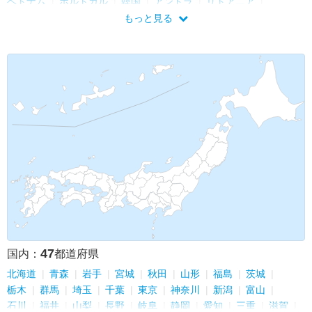
ベトナム
ポルトガル
韓国
アンドラ
リトアニア
フィンランド
エストニア
ギリシャ
タイ
ハワイ
もっと見る
ブルガリア
アメリカ
ロシア
アラブ首長国連邦
香港
マルタ
ベルギー
オランダ
トルコ
バチカン
ルクセンブルク
チェコ
デンマーク
ラトビア
47
国内：
都道府県
北海道
青森
岩手
宮城
秋田
山形
福島
茨城
栃木
群馬
埼玉
千葉
東京
神奈川
新潟
富山
石川
福井
山梨
長野
岐阜
静岡
愛知
三重
滋賀