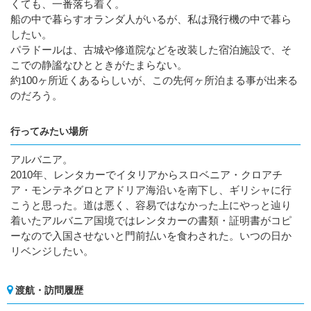
くても、一番落ち着く。
船の中で暮らすオランダ人がいるが、私は飛行機の中で暮ら
したい。
パラドールは、古城や修道院などを改装した宿泊施設で、そ
こでの静謐なひとときがたまらない。
約100ヶ所近くあるらしいが、この先何ヶ所泊まる事が出来る
のだろう。
行ってみたい場所
アルバニア。
2010年、レンタカーでイタリアからスロベニア・クロアチ
ア・モンテネグロとアドリア海沿いを南下し、ギリシャに行
こうと思った。道は悪く、容易ではなかった上にやっと辿り
着いたアルバニア国境ではレンタカーの書類・証明書がコピ
ーなので入国させないと門前払いを食わされた。いつの日か
リベンジしたい。
渡航・訪問履歴