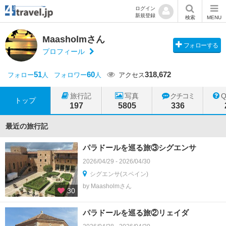
ログイン
新規登録
検索
MENU
Maasholmさん
フォローする
プロフィール
51
60
318,672
フォロー
人
フォロワー
人
アクセス
旅行記
写真
クチコミ
トップ
197
5805
336
最近の旅行記
パラドールを巡る旅③シグエンサ
2026/04/29 - 2026/04/30
シグエンサ(スペイン)
by Maasholmさん
30
パラドールを巡る旅②リェイダ