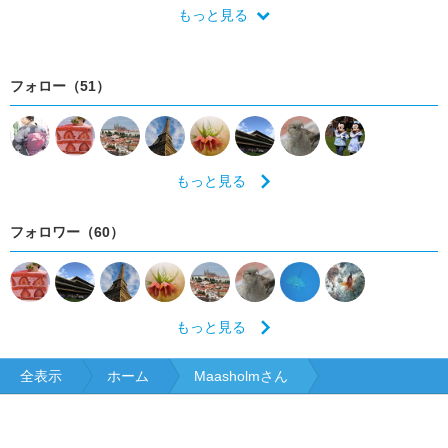
京都
大阪
兵庫
奈良
和歌山
鳥取
島根
岡山
もっと見る
広島
山口
徳島
香川
愛媛
高知
福岡
佐賀
長崎
熊本
大分
宮崎
鹿児島
沖縄
フォロー（51）
もっと見る
フォロワー（60）
もっと見る
全表示
ホーム
Maasholmさん