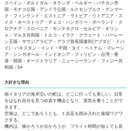
スペイン・ポルトガル・オランダ・ベルギー・バチカン市
国・モナコ公国・アンドラ公国・ルクセンブルク・デンマー
ク・フィンランド・エストニア・ラトビア・リトアニア・ス
イス・オーストリア・チェコ・ハンガリー・ポーランド・ク
ロアチア・スロベニア・モンテネグロ・セルビア・ギリシ
ャ・マルタ共和国・トルコ・イラク・クウェート・バーレー
ン王国・サウジアラビア・アラブ首長国連邦(アブダビ・ドバ
イ)・パキスタン・インド・中国・タイ・ベトナム・マレーシ
ア・シンガポール・インドネシア・フィリピン・台湾・香
港・韓国・オーストラリア・ニュージーランド・フィジー共
和国・54
大好きな理由
南イタリアの海岸沿いの町は、どこに行っても美しい。日常
をはなれ自分を見つめ直す機会となり、英気を養うことがで
きます。
空港は、どこであろうとも、１歩足を踏み入れた途端ワクワ
クする。
機内は、狭かろうが古かろうが、フライト時間が短くても長