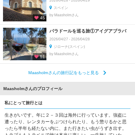
2026/04/28 - 2026/04/29
スペイン
by Maasholmさん
45
パラドールを巡る旅①アイグアブラバ
2026/04/27 - 2026/04/28
ジローナ(スペイン)
by Maasholmさん
51
Maasholmさんの旅行記をもっと見る
Maasholmさんのプロフィール
私にとって旅行とは
生きがいです。年に２－３回は海外に行っています。強盗に
遭ったり、レンタカーをぶつけられたり、もう懲りるかと思
ったら半年も経たない内に、また行きたい虫がうずき出す。
トラブルもトラベルで旅は本当に楽しい。一生旅していた