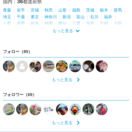
36
国内：
都道府県
青森
岩手
宮城
秋田
山形
福島
茨城
栃木
群馬
埼玉
千葉
東京
神奈川
新潟
富山
石川
福井
山梨
長野
岐阜
静岡
愛知
三重
滋賀
京都
大阪
兵庫
奈良
和歌山
鳥取
島根
岡山
広島
山口
もっと見る
愛媛
福岡
フォロー（85）
もっと見る
フォロワー（69）
もっと見る