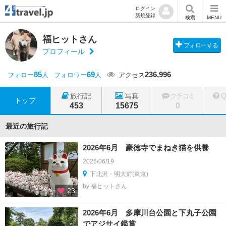
ログイン
新規登録
検索
MENU
福ヒットさん
フォローする
プロフィール
85
69
236,996
フォロー
人
フォロワー
人
アクセス
旅行記
写真
クチコミ
トップ
453
15675
0
最近の旅行記
2026年6月 豪徳寺でまねき猫を供養
2026/06/19
下北沢・明大前(東京)
by 福ヒットさん
23
2026年6月 多摩川台公園と下丸子公園
でアジサイ鑑賞