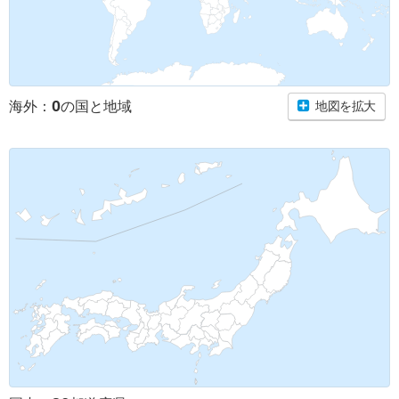
0
海外：
の国と地域
地図を拡大