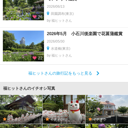
2026/06/13
田園調布(東京)
26
by 福ヒットさん
2026年5月 小石川後楽園で花菖蒲鑑賞
2026/05/30
水道橋(東京)
by 福ヒットさん
22
福ヒットさんの旅行記をもっと見る
福ヒットさんのイチオシ写真
イチオシ
イチオシ
イチオシ