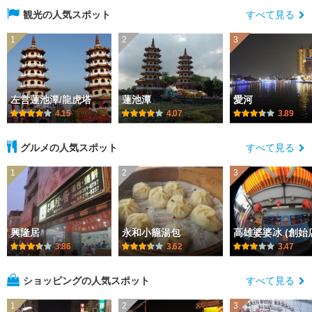
観光の人気スポット
すべて見る
1
2
3
左営蓮池潭/龍虎塔
蓮池潭
愛河
4.15
4.07
3.89
グルメの人気スポット
すべて見る
1
2
3
興隆居
永和小籠湯包
高雄婆婆冰 (創始
3.86
3.62
3.47
ショッピングの人気スポット
すべて見る
1
2
3