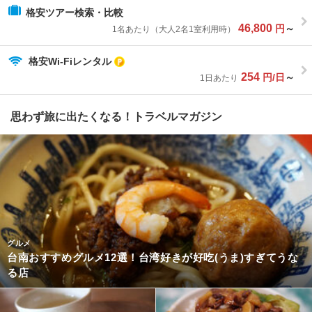
格安ツアー検索・比較
46,800
円
～
1名あたり（大人2名1室利用時）
格安Wi-Fiレンタル
254
円/日
～
1日あたり
思わず旅に出たくなる！トラベルマガジン
グルメ
台南おすすめグルメ12選！台湾好きが好吃(うま)すぎてうな
る店