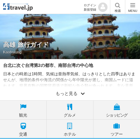
ログイン
新規登録
検索
MENU
高雄 旅行ガイド
Kaohsiung
台北に次ぐ台湾第2の都市、南部台湾の中心地
日本との時差は1時間、気候は亜熱帯気候、はっきりとした四季はありま
せんが、地理的条件や海流の関係から年中陽光が差し、南国ムードに溢
れます。世界有数の国際貿易港で新鮮な魚介類が食べれます。主な見所
は高雄で一番大きく有名な夜市である六合国際観光夜市、食べ物中心で
もっと見る
すが買い物も楽しめます。龍の口から入り、虎の口から出てくることに
より、自分のこれまでの悪行が清められるといわれる龍虎搭も訪れたい
スポットです。
観光
グルメ
ショッピング
交通
ホテル
ツアー