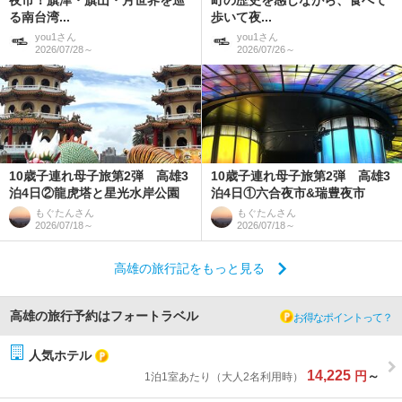
夜市！旗津・旗山・月世界を巡
町の歴史を感じながら、食べて
る南台湾...
歩いて夜...
you1
さん
you1
さん
2026/07/28～
2026/07/26～
10歳子連れ母子旅第2弾 高雄3
10歳子連れ母子旅第2弾 高雄3
泊4日②龍虎塔と星光水岸公園
泊4日①六合夜市&瑞豊夜市
もぐたん
さん
もぐたん
さん
2026/07/18～
2026/07/18～
高雄の旅行記をもっと見る
高雄の旅行予約はフォートラベル
お得なポイントって？
人気ホテル
14,225
円
～
1泊1室あたり（大人2名利用時）