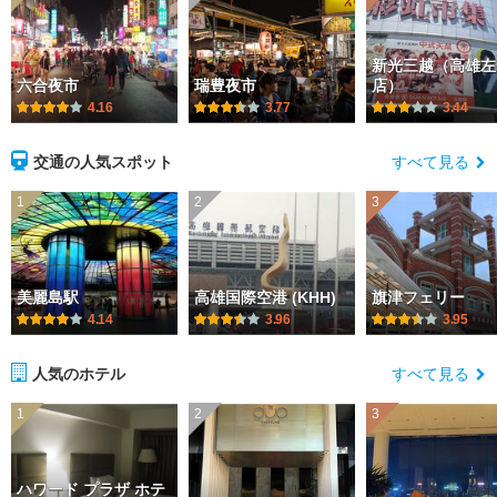
新光三越（高雄左
六合夜市
瑞豊夜市
店）
4.16
3.77
3.44
交通の人気スポット
すべて見る
1
2
3
美麗島駅
高雄国際空港 (KHH)
旗津フェリー
4.14
3.96
3.95
人気のホテル
すべて見る
1
2
3
ハワード プラザ ホテ