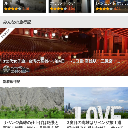
ル
ホテル ドゥア
レジェンド ホテ
4.16
4.04
4.04
みんなの旅行記
PICKUP
3世代女子旅♪ 台湾の高雄へ3泊4日 ～1日目:高雄駅・三鳳宮・...
yoko-63
さん
2026/02/10～
新着旅行記
リベンジ高雄の仕上げは絶景と
2度目の高雄はリベンジ旅！港