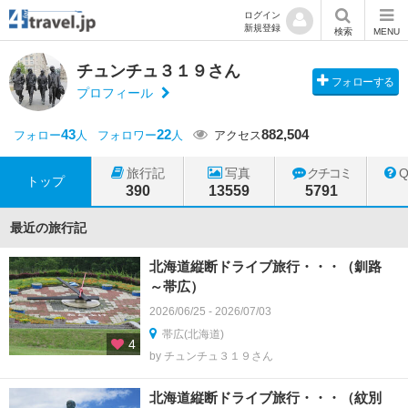
ログイン
新規登録
検索
MENU
チュンチュ３１９さん
フォローする
プロフィール
43
22
882,504
フォロー
人
フォロワー
人
アクセス
旅行記
写真
クチコミ
トップ
390
13559
5791
最近の旅行記
北海道縦断ドライブ旅行・・・（釧路
～帯広）
2026/06/25 - 2026/07/03
帯広(北海道)
4
by チュンチュ３１９さん
北海道縦断ドライブ旅行・・・（紋別