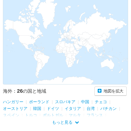
26
海外：
の国と地域
地図を拡大
ハンガリー
ポーランド
スロバキア
中国
チェコ
オーストリア
韓国
ドイツ
イタリア
台湾
バチカン
スペイン
トルコ
ポルトガル
マルタ
フランス
イギリス
シンガポール
ベルギー
タイ
カタール
もっと見る
オランダ
キプロス
アラブ首長国連邦
サンマリノ