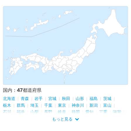
フィンランド
47
国内：
都道府県
北海道
青森
岩手
宮城
秋田
山形
福島
茨城
栃木
群馬
埼玉
千葉
東京
神奈川
新潟
富山
石川
福井
山梨
長野
岐阜
静岡
愛知
三重
滋賀
京都
大阪
兵庫
奈良
和歌山
鳥取
島根
岡山
もっと見る
広島
山口
徳島
香川
愛媛
高知
福岡
佐賀
長崎