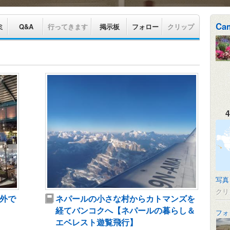
Cam
ミ
Q&A
行ってきます
掲示板
フォロー
クリップ
4
写真
クリ
外で
ネパールの小さな村からカトマンズを
経てバンコクへ【ネパールの暮らし＆
フォ
エベレスト遊覧飛行】