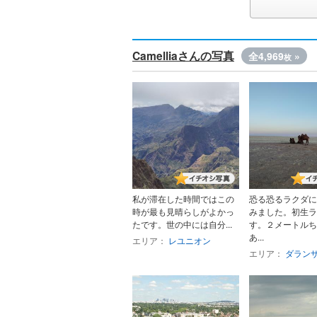
Camelliaさんの写真
全4,969
»
枚
私が滞在した時間ではこの
恐る恐るラクダに
時が最も見晴らしがよかっ
みました。初生ラ
たです。世の中には自分...
す。２メートルち
あ...
エリア：
レユニオン
エリア：
ダラン