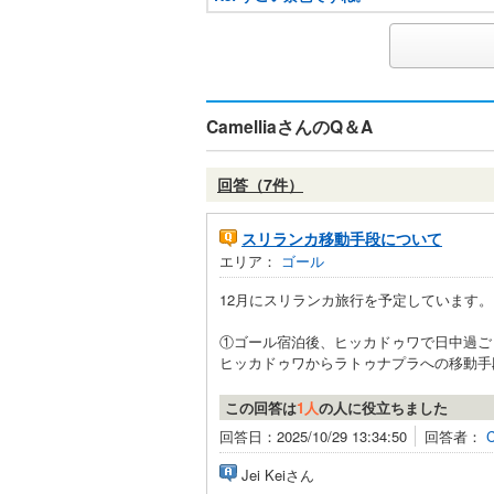
CamelliaさんのQ＆A
回答（7件）
スリランカ移動手段について
エリア：
ゴール
12月にスリランカ旅行を予定しています。
①ゴール宿泊後、ヒッカドゥワで日中過ご
ヒッカドゥワからラトゥナプラへの移動手段
この回答は
1人
の人に役立ちました
回答日：2025/10/29 13:34:50
回答者：
C
Jei Keiさん