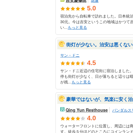
吉安慶修院
花蓮
5.0
宿泊先から自転車で訪れました。日本統
30元。今は吉安というこの地域はかつて
い...
もっと見る
街灯が少ない。治安は悪くない
サン・ドニ
4.5
サン・ドニ近辺の住宅街に宿泊しました
停も街灯が少なく、日が落ちると辺りは
が残...
もっと見る
豪華ではないが、気楽に安く泊
Qing Yun Resthouse
バンダルス
4.0
ウォーターフロントに位置し、周辺には
す。徒歩５分ほどのところにコインラン