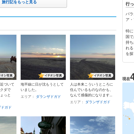
旅行記をもっと見る
行っ
パラ
ア・
特に
国で
持ち
れる
を探
現在
近づいて
地平線に日が沈もうとして
人は本来こういうところに
クダで
いました。
住んでいるものなのかも、
ょっと
なんて感傷的になります...
エリア：
ダランザドガド
エリア：
ダランザドガド
ザドガド