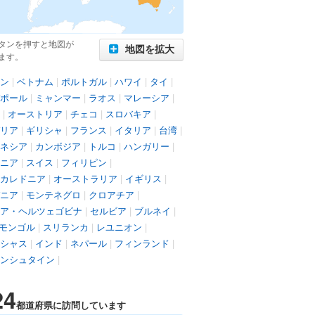
タンを押すと地図が
地図を拡大
ます。
ン
|
ベトナム
|
ポルトガル
|
ハワイ
|
タイ
|
ポール
|
ミャンマー
|
ラオス
|
マレーシア
|
|
オーストリア
|
チェコ
|
スロバキア
|
リア
|
ギリシャ
|
フランス
|
イタリア
|
台湾
|
ネシア
|
カンボジア
|
トルコ
|
ハンガリー
|
ニア
|
スイス
|
フィリピン
|
カレドニア
|
オーストラリア
|
イギリス
|
ニア
|
モンテネグロ
|
クロアチア
|
ア・ヘルツェゴビナ
|
セルビア
|
ブルネイ
|
モンゴル
|
スリランカ
|
レユニオン
|
シャス
|
インド
|
ネパール
|
フィンランド
|
ンシュタイン
|
24
都道府県に訪問しています