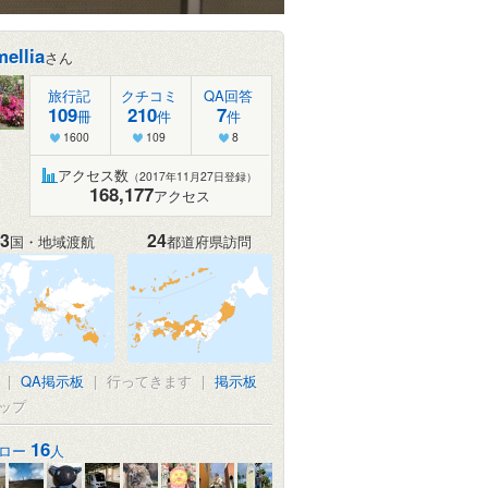
ellia
さん
旅行記
クチコミ
QA回答
109
210
7
冊
件
件
1600
109
8
アクセス数
（2017年11月27日登録）
168,177
アクセス
3
24
国・地域渡航
都道府県訪問
|
QA掲示板
|
行ってきます
|
掲示板
ップ
16
ロー
人