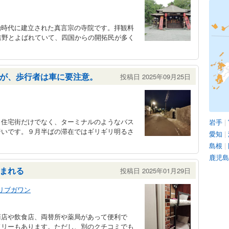
治時代に建立された真言宗の寺院です。拝観料
吉野とよばれていて、四国からの開拓民が多く
が、歩行者は車に要注意。
投稿日 2025年09月25日
。住宅街だけでなく、ターミナルのようなバス
岩手
|
暗いです。９月半ばの滞在ではギリギリ明るさ
愛知
|
島根
|
鹿児島
まれる
投稿日 2025年01月29日
リブガワン
商店や飲食店、両替所や薬局があって便利で
ドリーもあります。ただし、別のクチコミでも