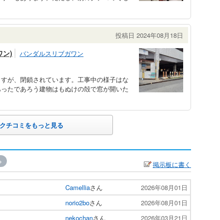
投稿日 2024年08月18日
ン)
バンダルスリブガワン
ますが、閉鎖されています。工事中の様子はな
あったであろう建物はもぬけの殻で窓が開いた
クチコミをもっと見る
»
掲示板に書く
Camellia
さん
2026年08月01日
norio2bo
さん
2026年08月01日
nekochan
さん
2026年03月21日