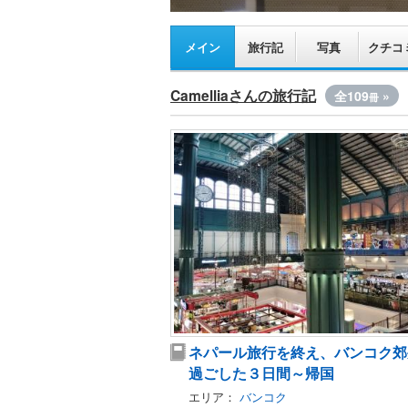
メイン
旅行記
写真
クチコ
Camelliaさんの旅行記
全109
»
冊
ネパール旅行を終え、バンコク郊
過ごした３日間～帰国
エリア：
バンコク