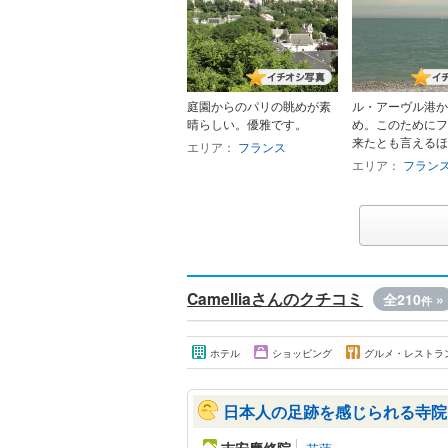
庭園からのパリの眺めが素
ル・アーヴル港か
晴らしい。優雅です。
め。このためにフ
来たとも言えるほど。
エリア：
フランス
エリア：
フラン
Camelliaさんのクチコミ
全210
»
件
ホテル
ショッピング
グルメ・レストラ
日本人の足跡を感じられる寺院