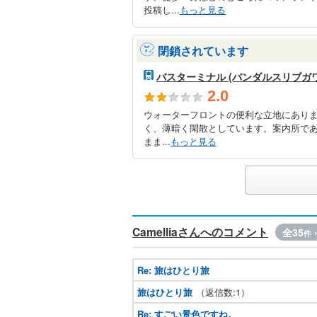
投稿し...
もっと見る
閉鎖されています
バスターミナル (バンダルスリブガワ
2.0
ウォーターフロントの便利な立地にあり
く、薄暗く閑散としています。案内所で
まま...
もっと見る
Camelliaさんへのコメント
全35
件
Re: 旅はひとり旅
旅はひとり旅
（返信数:1）
Re: すごい景色ですね。