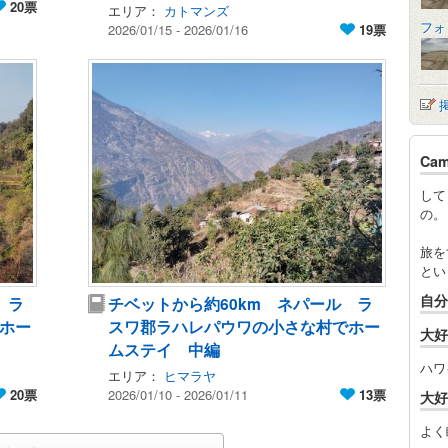
20票
エリア：
カトマンズ
フォ
2026/01/15 - 2026/01/16
19票
Ca
して
の。
旅を
とい
自分
 ラ
チベットから約60km ネパール ラ
ホー
スワ郡ラハレパウワの小さな村でホー
大好
ムステイ 中編
ハワ
エリア：
ヒマラヤ
20票
2026/01/10 - 2026/01/11
13票
大好
よく