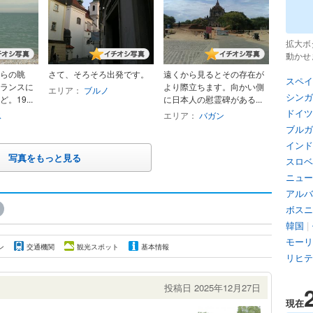
拡大ボ
動かせ
らの眺
さて、そろそろ出発です。
遠くから見るとその存在が
スペイ
ランスに
より際立ちます。向かい側
エリア：
ブルノ
シンガ
19...
に日本人の慰霊碑がある...
ドイツ
ス
エリア：
バガン
ブルガ
インド
写真をもっと見る
スロベ
ニュー
アルバ
ボスニ
韓国
|
モーリ
ン
交通機関
観光スポット
基本情報
リヒテ
投稿日 2025年12月27日
現在