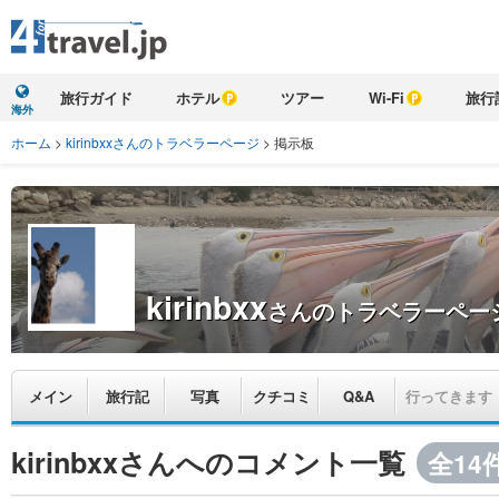
旅行ガイド
ホテル
ツアー
Wi-Fi
旅行
海外
ホーム
>
kirinbxxさんのトラベラーページ
>
掲示板
kirinbxx
さんのトラベラーペー
メイン
旅行記
写真
クチコミ
Q&A
行ってきます
kirinbxxさんへのコメント一覧
全14