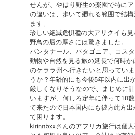
せんが、やはり野生の楽園で特にア
の違いは、歩いて廻れる範囲で結構
ます。
珍しい絶滅危惧種の大アリクイも見
野鳥の層の厚さには驚きました。
パンタナール、パタゴニア、コス
動物や自然を見る旅の延長で何時か
のケララ州へ行きたいと思ってい
うか？年齢的にも今後5年以内に出
厳しくなりそうなので、まじめに計
いますが、何しろ定年に伴って10
て来たので日本国内にも彼方此方出
て困ります。
kirinnbxxさんのアフリカ旅行は