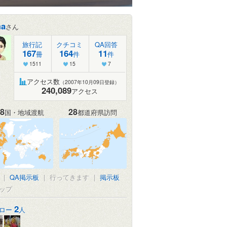
ma
さん
旅行記
クチコミ
QA回答
167
164
11
冊
件
件
1511
15
7
アクセス数
（2007年10月09日登録）
240,089
アクセス
8
28
国・地域渡航
都道府県訪問
|
QA掲示板
|
行ってきます
|
掲示板
ップ
2
ロー
人