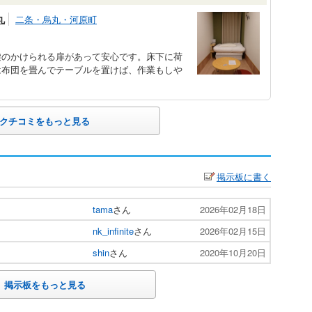
丸
二条・烏丸・河原町
鍵のかけられる扉があって安心です。床下に荷
は布団を畳んでテーブルを置けば、作業もしや
クチコミをもっと見る
掲示板に書く
tama
さん
2026年02月18日
nk_infinite
さん
2026年02月15日
shin
さん
2020年10月20日
掲示板をもっと見る