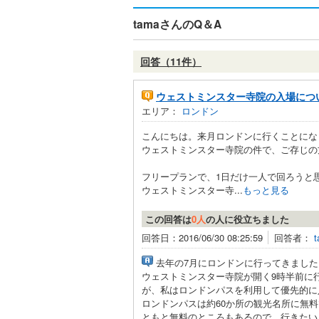
tamaさんのQ＆A
回答（11件）
ウェストミンスター寺院の入場につ
エリア：
ロンドン
こんにちは。来月ロンドンに行くことにな
ウェストミンスター寺院の件で、ご存じの
フリープランで、1日だけ一人で回ろうと
ウェストミンスター寺...
もっと見る
この回答は
0人
の人に役立ちました
回答日：2016/06/30 08:25:59
回答者：
去年の7月にロンドンに行ってきました
ウェストミンスター寺院が開く9時半前に
が、私はロンドンパスを利用して優先的に
ロンドンパスは約60か所の観光名所に無
ともと無料のところもあるので、行きたい