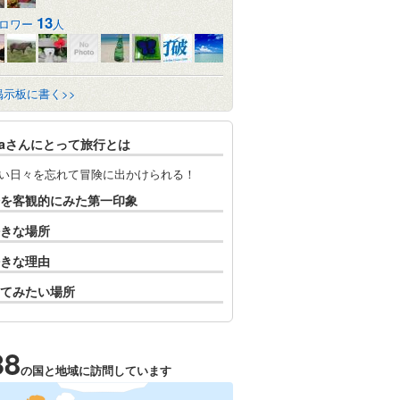
13
ロワー
人
掲示板に書く>>
maさんにとって旅行とは
い日々を忘れて冒険に出かけられる！
を客観的にみた第一印象
きな場所
きな理由
てみたい場所
38
の国と地域に訪問しています