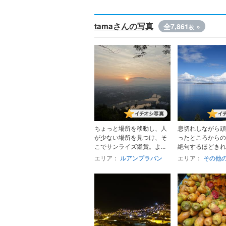
tamaさんの写真
全7,861
»
枚
ちょっと場所を移動し、人
息切れしながら頑
が少ない場所を見つけ、そ
ったところからの
こでサンライズ鑑賞。よ...
絶句するほどきれい
エリア：
ルアンプラバン
エリア：
その他