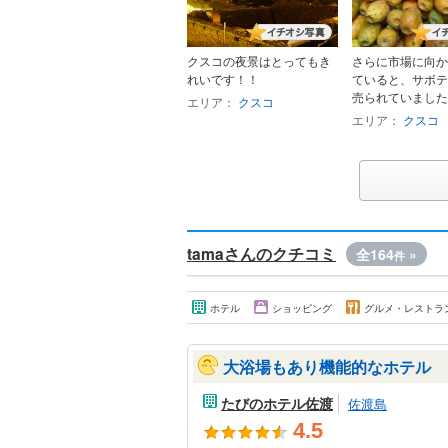
クスコの夜景はとってもき
さらに市場に向か
れいです！！
ていると、サボテ
売られていました。
エリア：
クスコ
エリア：
クスコ
tamaさんのクチコミ
全164
»
件
ホテル
ショッピング
グルメ・レストラ
大浴場もあり機能的なホテル
たびのホテル佐渡
佐渡島
4.5