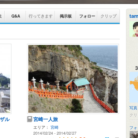
ta
ミ
Q&A
行ってきます
掲示板
フォロー
クリップ
3
写真
クリ
ザル
宮崎一人旅
エリア：
宮崎
フォ
2014/02/24 - 2014/02/27