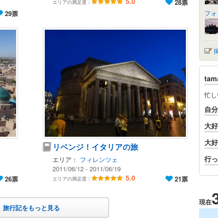
5.0
28票
エリアの満足度：
フォ
29票
ta
忙し
自分
大好
大好
リベンジ！イタリアの旅
行っ
エリア：
フィレンツェ
2011/06/12 - 2011/06/19
26票
5.0
21票
エリアの満足度：
現在
旅行記をもっと見る