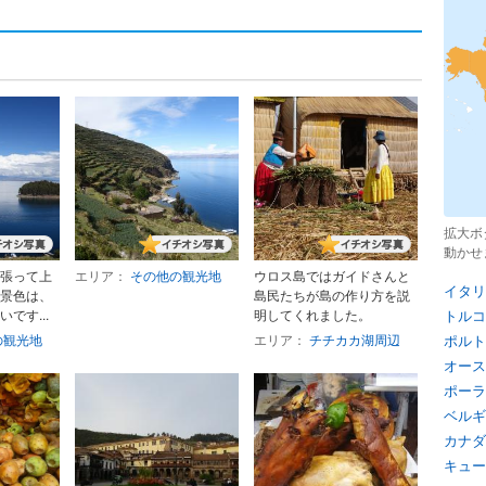
拡大ボ
動かせ
張って上
エリア：
その他の観光地
ウロス島ではガイドさんと
イタリ
景色は、
島民たちが島の作り方を説
です...
明してくれました。
トルコ
の観光地
エリア：
チチカカ湖周辺
ポルト
オース
ポーラ
ベルギ
カナダ
キュー