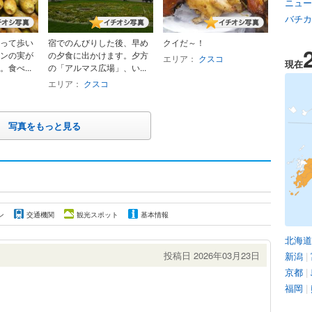
ニュー
バチカ
って歩い
宿でのんびりした後、早め
クイだ～！
ンの実が
の夕食に出かけます。夕方
エリア：
クスコ
現在
食べ...
の「アルマス広場」、い...
エリア：
クスコ
写真をもっと見る
ン
交通機関
観光スポット
基本情報
北海道
投稿日 2026年03月23日
新潟
|
京都
|
福岡
|