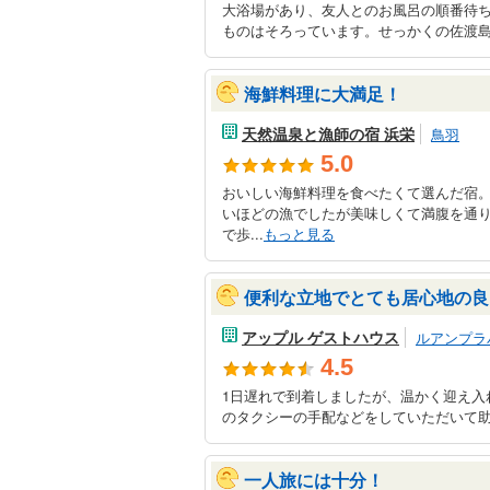
大浴場があり、友人とのお風呂の順番待
ものはそろっています。せっかくの佐渡島
海鮮料理に大満足！
天然温泉と漁師の宿 浜栄
鳥羽
5.0
おいしい海鮮料理を食べたくて選んだ宿
いほどの漁でしたが美味しくて満腹を通
で歩...
もっと見る
便利な立地でとても居心地の良
アップル ゲストハウス
ルアンプラ
4.5
1日遅れで到着しましたが、温かく迎え入
のタクシーの手配などをしていただいて助
一人旅には十分！