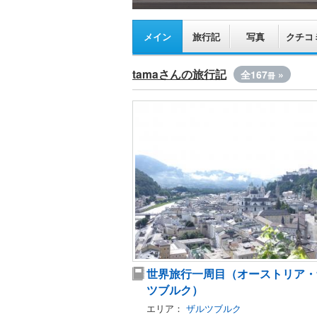
メイン
旅行記
写真
クチコ
tamaさんの旅行記
全167
»
冊
世界旅行一周目（オーストリア・
ツブルク）
エリア：
ザルツブルク