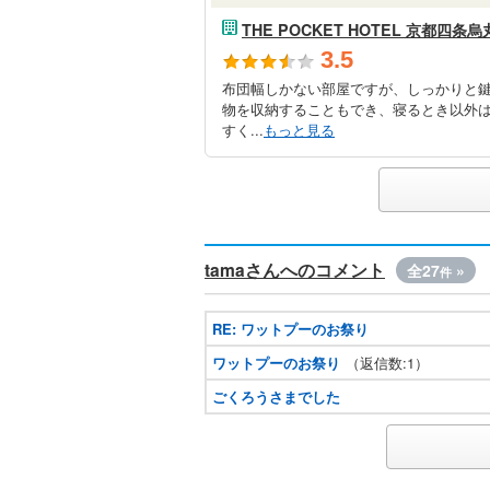
THE POCKET HOTEL 京都四条烏
3.5
布団幅しかない部屋ですが、しっかりと
物を収納することもでき、寝るとき以外
すく...
もっと見る
tamaさんへのコメント
全27
»
件
RE: ワットプーのお祭り
ワットプーのお祭り
（返信数:1）
ごくろうさまでした