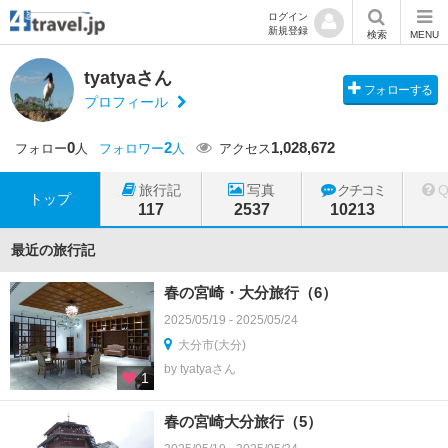
ログイン
新規登録
検索
MENU
tyatyaさん
フォローする
プロフィール
0
2
1,028,672
フォロー
人
フォロワー
人
アクセス
旅行記
写真
クチコミ
トップ
117
2537
10213
最近の旅行記
春の宮崎・大分旅行（6）
2025/05/19 - 2025/05/24
大分市(大分)
by tyatyaさん
1
春の宮崎大分旅行（5）