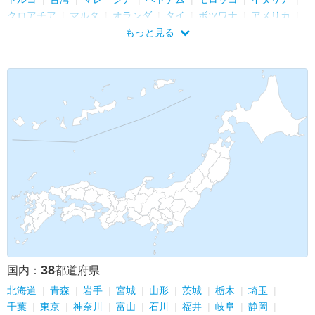
クロアチア
マルタ
オランダ
タイ
ボツワナ
アメリカ
メキシコ
アルゼンチン
チリ
アラブ首長国連邦
ブラジル
もっと見る
フランス
中国
マダガスカル
フィンランド
ノルウェー
アイスランド
ボリビア
韓国
ウズベキスタン
ケニア
タンザニア
カザフスタン
キルギス
ギリシャ
キプロス
グアテマラ
コスタリカ
ニカラグア
ドイツ
ハンガリー
ポーランド
リトアニア
ラトビア
エストニア
カタール
アゼルバイジャン
プエルトリコ
ドミニカ共和国
セント・マーチン島
ベルギー
スペイン
38
国内：
都道府県
北海道
青森
岩手
宮城
山形
茨城
栃木
埼玉
千葉
東京
神奈川
富山
石川
福井
岐阜
静岡