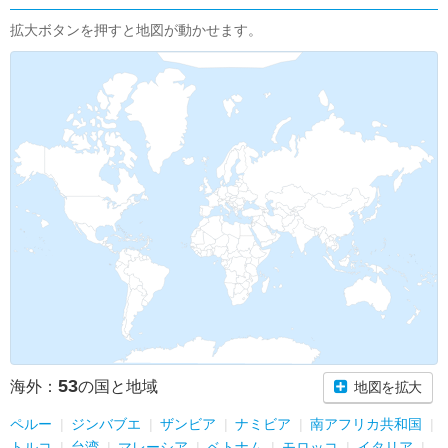
拡大ボタンを押すと地図が動かせます。
53
海外：
の国と地域
地図を拡大
ペルー
ジンバブエ
ザンビア
ナミビア
南アフリカ共和国
トルコ
台湾
マレーシア
ベトナム
モロッコ
イタリア