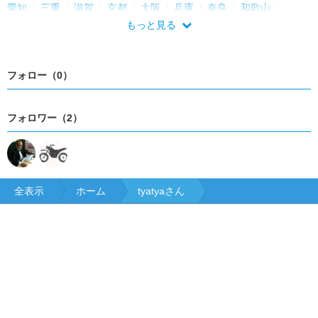
愛知
三重
滋賀
京都
大阪
兵庫
奈良
和歌山
鳥取
島根
岡山
広島
山口
徳島
香川
愛媛
福岡
もっと見る
佐賀
長崎
大分
宮崎
沖縄
フォロー（0）
フォロワー（2）
全表示
ホーム
tyatyaさん