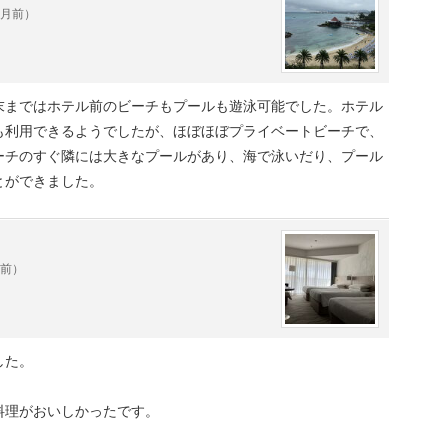
ヶ月前）
末まではホテル前のビーチもプールも遊泳可能でした。ホテル
も利用できるようでしたが、ほぼほぼプライベートビーチで、
と同じで、アメニティーはロクシタンが用意されています。
ーチのすぐ隣には大きなプールがあり、海で泳いだり、プール
とができました。
風呂に入りますが、反射神経が落ちるお年頃になると、盛大
危ないです（笑）
年前）
ブフロアおよび琉球スイートに宿泊の方か、Club Savvy
ります。
:00（最終入場23:15）
した。
清掃のためクローズ
。
料理がおいしかったです。
・炭酸水素塩温泉（硫化水素型）で、お肌がスベスベになり