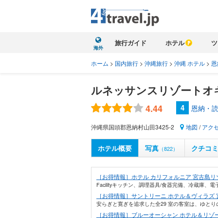
旅行ガイド
ホテル
ツ
海外
ホーム
>
国内旅行
>
沖縄旅行
>
沖縄 ホテル
>
恩
ルネッサンスリゾートオ
4.44
4
恩納・読
沖縄県国頭郡恩納村山田3425-2
地図
/
アク
ホテル概要
写真
クチコ
（822）
［お得情報］ホテル カリフォルニア 宮古島リ
Facilityキッチン、調理器具/食器完備、冷蔵庫
［お得情報］サントリーニ ホテル＆ヴィラズ 
安らぎと寛ぎを追求した全29 室の客室は、ゆとり
［お得情報］ブルーオーシャン ホテル＆リゾー