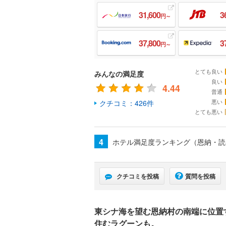
31,600
3
円～
37,800
3
円～
とても良い
みんなの満足度
良い
4.44
普通
悪い
クチコミ：426件
とても悪い
4
ホテル満足度ランキング（恩納・
クチコミを投稿
質問を投稿
東シナ海を望む恩納村の南端に位置
住むラグーンも。