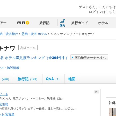
ゲストさん、こんにちは
ログインはこちら
アー
Wi-Fi
旅行記
旅行ガイド
ホテル
国内
納・読谷旅行
>
恩納・読谷 ホテル
>
ルネッサンスリゾートオキナワ
キナワ
高級ホテル
谷 ホテル満足度ランキング（全
394
件中）
宿泊施設オーナー様へ
セス・施設情報
ミ
旅行記
Q&A
地図
（426）
（149）
（1）
PR
ゾート
、電子レンジ、電気ポット、トースター、洗濯機（洗...
沖縄
宮古島
の空間が息づくラグジュアリー仕様。日常を忘れ、大切な...
ト 宮古島