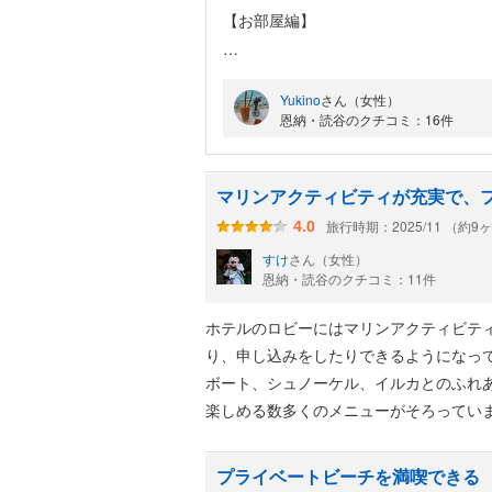
【お部屋編】
〈クラブフロアルーム〉
Yukino
さん（女性）
恩納・読谷のクチコミ：16件
今回は2度目の宿泊で、3泊お世話にな
前回は1泊でしたが、鬼のように風が
マリンアクティビティが充実で、
旅行時期：2025/11 （約9
4.0
今回は3泊なので1日くらいはバルコニ
すけ
さん（女性）
恩納・読谷のクチコミ：11件
なんか〈クラブツイン〉を予約してい
ホテルのロビーにはマリンアクティビテ
ップグレードされたのか1mmもわか
り、申し込みをしたりできるようになっ
ボート、シュノーケル、イルカとのふれ
ただ、マットレスは「最上級の眠り」を
楽しめる数多くのメニューがそろってい
レスを採用しているようで、確かに安眠
プライベートビーチを満喫できる
案外、使い勝手のよいホテルで結構お