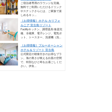
ご宿泊者専用のラウンジを完備。
無料でご利用いただけるドリンク
やスナックさらには、ご家族で楽
しめるキッ...
［お得情報］ホテル カリフォ
ルニア 宮古島リゾート
Facilityキッチン、調理器具/食器完
備、冷蔵庫、電子レンジ、電気ポ
ット、トースター、洗濯機（洗...
［お得情報］ブルーオーシャン
ホテル＆リゾート 宮古島
公式限定の朝食付きのお得なプラ
ン。海の青さが映える白亜の空間
で、特別なひと時をお過ごしくだ
さい。伊良...