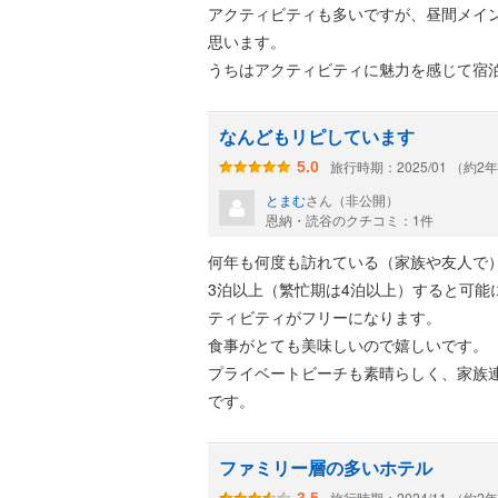
ました♪
アクティビティも多いですが、昼間メイ
思います。
利用出来る人数が限られているので、
うちはアクティビティに魅力を感じて宿
なんどもリピしています
旅行時期：2025/01 （約2
5.0
とまむ
さん（非公開）
恩納・読谷のクチコミ：1件
何年も何度も訪れている（家族や友人で
3泊以上（繁忙期は4泊以上）すると可
ティビティがフリーになります。
食事がとても美味しいので嬉しいです。
プライベートビーチも素晴らしく、家族
です。
ファミリー層の多いホテル
旅行時期：2024/11 （約2