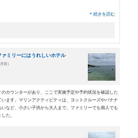
続きを読む
ります。
吹いていてバルコニーなんか全く使えませんでした（笑）
ファミリーにはうれしいホテル
ヶ月前）
ーで夕陽を眺めたいな♪
て、アップグレードをしてもらえたようですが…どの辺がア
ィのカウンターがあり、ここで実施予定や予約状況を確認した
りませんでした（笑）
ています。マリンアクティビティは、ヨットクルーズやバナナ
あいなど、小さい子供から大人まで、ファミリーでも個人でも
提供する全米シェアNo.1ブランドのシーリー社製のマット
ました。
でした ♪
気に入りのホテルです。