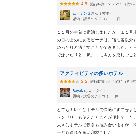
旅行時期：2025/11 （約9
4.5
【バスルーム・大浴場編】
ムーミン３
さん（男性）
恩納・読谷のクチコミ：11件
〈クラブフロアルーム〉
１１月の中旬に宿泊しましたが、１１月
の目のまめにあるビーチは、宿泊客以外
バスルームの形状は、以前宿泊した時
ゆったりと過ごすことができました。ビ
で泳いだりと、気ままに両方を楽しむこ
大浴場に行くのが面倒な時は部屋でお
にすっ転びそうな大きな浴槽が微妙に
アクティビティの多いホテル
旅行時期：2025/07 （約1
3.5
そして大浴場の「山田温泉」ですが、クラ
の専用の温泉施設で、ホテル2階にあ
Sayaka
さん（女性）
恩納・読谷のクチコミ：3件
営業時間は6:00～10:00 ／ 13:00～24
とてもキレイなホテルで快適にすごせま
毎週木曜日の9:30～15:30は、定期
ランドリーも使えたところが便利でした
大きなホテルで朝食も混み合いますが、
泉質は、含硫黄-ナトリウム・塩化物
子ども連れが多い印象でした。