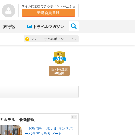
マイルに交換できるポイントがたまる
新規会員登録
×
旅行記
トラベルマガジン
フォートラベルポイントって？
国内満足度
位内
50
PR
のホテル 最新情報
［お得情報］ホテル サンタバ
ーバラ 宮古島リゾート