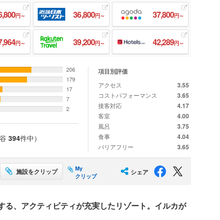
6,800
36,800
37,800
円～
円～
円～
7,964
39,200
42,289
円～
円～
円～
206
項目別評価
179
アクセス
3.55
17
コストパフォーマンス
3.65
7
接客対応
4.17
2
客室
4.00
風呂
3.75
食事
4.04
読谷
394
件中）
バリアフリー
3.65
My
施設をクリップ
シェア
クリップ
する、アクティビティが充実したリゾート。イルカが