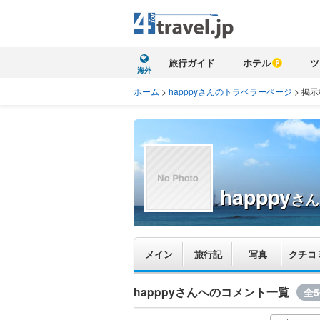
旅行ガイド
ホテル
ツ
海外
ホーム
>
happpyさんのトラベラーページ
>
掲示
happpy
さん
メイン
旅行記
写真
クチコ
happpyさんへのコメント一覧
全