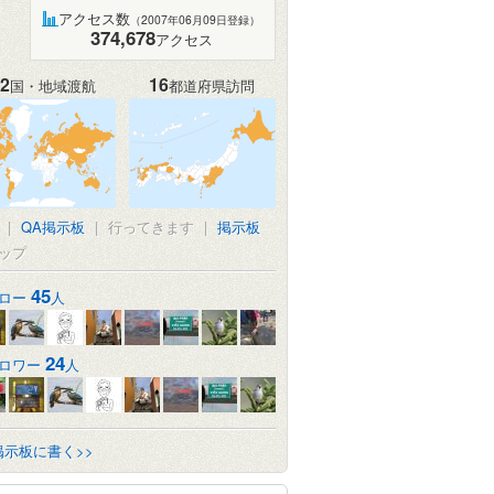
アクセス数
（2007年06月09日登録）
374,678
アクセス
2
16
国・地域渡航
都道府県訪問
|
QA掲示板
|
行ってきます
|
掲示板
ップ
45
ロー
人
24
ロワー
人
掲示板に書く>>