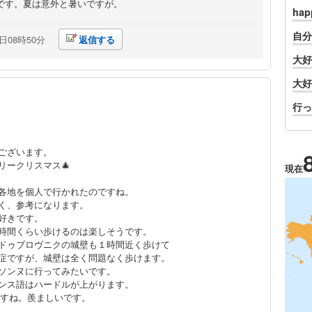
です。夏は意外と暑いですが。
ha
自分
0日08時50分
返信する
大好
大好
行っ
ございます。
リークリスマス🎄
現在
各地を個人で行かれたのですね。
く、参考になります。
好きです。
時間くらい歩けるのは楽しそうです。
ドゥブロヴニクの城壁も１時間近く歩けて
症ですが、城壁は全く問題なく歩けます。
ソンヌに行ってみたいです。
ンス語はハードルが上がります。
のですね。羨ましいです。