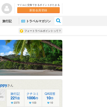
マイルに交換できるポイントがたまる
新規会員登録
×
旅行記
トラベルマガジン
フォートラベルポイントって？
pppy
さん
旅行記
クチコミ
QA回答
221
1006
10
冊
件
件
2375
103
10