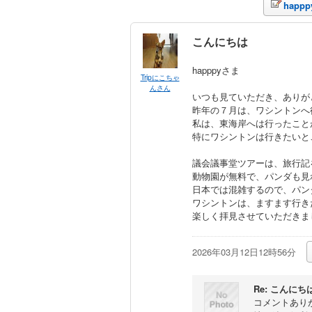
hap
こんにちは
happpyさま
Tripにこちゃ
んさん
いつも見ていただき、ありが
昨年の７月は、ワシントンへ
私は、東海岸へは行ったこと
特にワシントンは行きたいと
議会議事堂ツアーは、旅行記
動物園が無料で、パンダも見
日本では混雑するので、パン
ワシントンは、ますます行き
楽しく拝見させていただきま
2026年03月12日12時56分
Re: こんにち
コメントあり