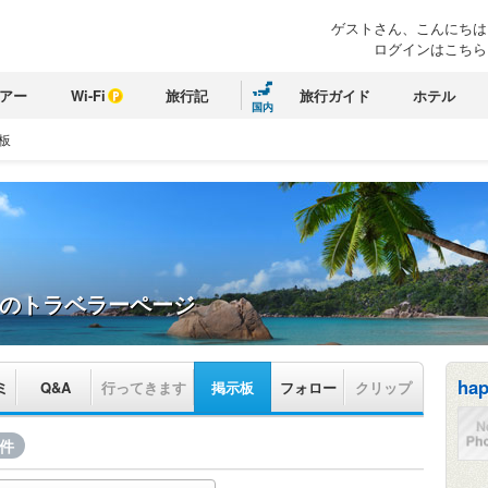
ゲストさん、こんにちは
ログインはこちら
アー
Wi-Fi
旅行記
旅行ガイド
ホテル
国内
板
のトラベラーページ
ha
ミ
Q&A
行ってきます
掲示板
フォロー
クリップ
5件