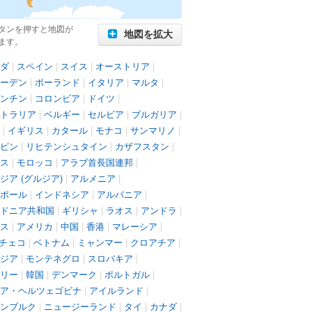
タンを押すと地図が
地図を拡大
ます。
ダ
|
スペイン
|
スイス
|
オーストリア
|
ーデン
|
ポーランド
|
イタリア
|
マルタ
|
ンチン
|
コロンビア
|
ドイツ
|
トラリア
|
ベルギー
|
セルビア
|
ブルガリア
|
|
イギリス
|
カタール
|
モナコ
|
サンマリノ
|
ピン
|
リヒテンシュタイン
|
カザフスタン
|
ス
|
モロッコ
|
アラブ首長国連邦
|
ジア (グルジア)
|
アルメニア
|
ポール
|
インドネシア
|
アルバニア
|
ドニア共和国
|
ギリシャ
|
ラオス
|
アンドラ
|
ス
|
アメリカ
|
中国
|
香港
|
マレーシア
|
チェコ
|
ベトナム
|
ミャンマー
|
クロアチア
|
ジア
|
モンテネグロ
|
スロバキア
|
リー
|
韓国
|
デンマーク
|
ポルトガル
|
ア・ヘルツェゴビナ
|
アイルランド
|
ンブルク
|
ニュージーランド
|
タイ
|
カナダ
|