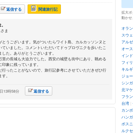
返信する
関連旅行記
拡大ボ
動かせ
は。
オラン
んさま
スウェ
がとうございます。気がついたらワイト島、カルカッソンヌと
アルゼ
いていました。コメントいただいてドゥブロヴニクを歩いたこ
オース
ました。ありがとうございます。
インド
万里の長城も大迫力でした。西安の城壁も街中にあり、眺める
フィリ
に印象に残っています。
キルギ
だ行ったことがないので、旅行記参考にさせていただきぜひ行
ます。
ジョー
シンガ
北マケ
5日13時58分
返信する
フラン
台湾
|
カンボ
ハンガ
ボスニ
ルクセ