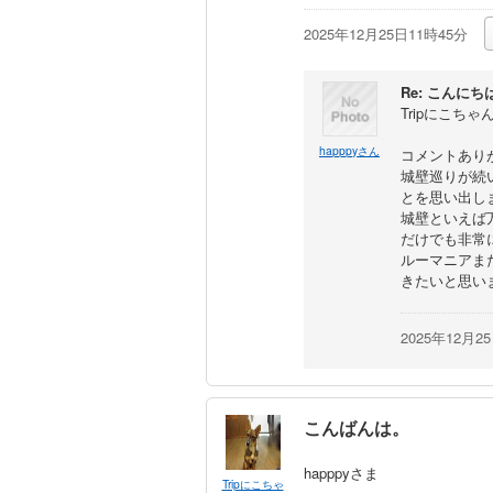
2025年12月25日11時45分
Re: こんにち
Tripにこちゃ
happpyさん
コメントあり
城壁巡りが続
とを思い出し
城壁といえば
だけでも非常
ルーマニアま
きたいと思い
2025年12月2
こんばんは。
happpyさま
Tripにこちゃ