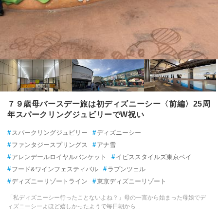
富津
銚子・九十九里・白子 各都市の
観光ランキングを見る
成田
佐倉・四街道
八街・富里
香取・佐原
７９歳母バースデー旅は初ディズニーシー〈前編〉25周
銚子
年スパークリングジュビリーでW祝い
#
スパークリングジュビリー
#
ディズニーシー
九十九里
#
ファンタジースプリングス
#
アナ雪
#
アレンデールロイヤルバンケット
#
イビススタイルズ東京ベイ
茂原
#
フード&ワインフェスティバル
#
ラプンツェル
長南・睦沢
#
ディズニーリゾートライン
#
東京ディズニーリゾート
「私ディズニーシー行ったことないよね？」母の一言から始まった母娘でデ
養老渓谷
ィズニーシーよほど嬉しかったようで毎日朝から...