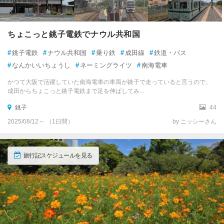
ちょこっと銚子電鉄でナウル共和国
#
銚子電鉄
#
ナウル共和国
#
乗り鉄
#
成田線
#
鉄道・バス
#
なんかいいちょうし
#
ネーミングライツ
#
南海電車
かつて大阪で活躍していた南海電車の車両が銚子で走っていると言うので、
成田からちょこっと銚子電鉄まで足を伸ばしてみ...
銚子
44
2025/08/12～ （1日間）
by ニッシーさん
旅行記スケジュールを見る