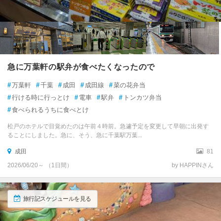
3.41
3.54
クリップ
クリップ
船橋・習志野
訪れたトラベラーのクチコミ
訪れたトラベラーのクチコミ
初代神武天皇の時代に創建
館山市立博物館の別館で
我孫子
された日本最古級の歴史を
す。景色がよかったです
持つ神社です。
城山公園 けっこう上りキツ
地元安房神社に参拝！
鎌ヶ谷・印西・八千代
急に万葉軒の駅弁が食べたくなったので
い！
かっっこええ
#
万葉軒
#
千葉
#
成田
#
成田線
#
菜の花弁当
館山城跡は城山公園となっ
千葉市
ており、天守閣は博物館
#
行ける時に行っとけ
#
電車
#
駅弁
#
トンカツ弁当
幕張
#
食べられるうちに食べとけ
五重塔 (飯沼観音)
地球の丸く見える丘展望館
館山・南房総 各都市の
観光ランキングを見る
松戸のホテルで目覚めたのは午前４時前。急遽予定を変更して早朝に出発す
名所・史跡
名所・史跡
銚子
銚子
市原
ることにしました。急に、そう、急に千葉駅万葉...
3.34
3.44
成田
81
木更津
訪れたトラベラーのクチコミ
訪れたトラベラーのクチコミ
2026/06/20～ （1日間）
by HAPPINさん
袖ヶ浦
五重塔と大仏があった
眺めは抜群です
立派な天井画
地球はまるい
旅行記スケジュールを見る
君津
赤い五重塔です
丘の上にある展望台