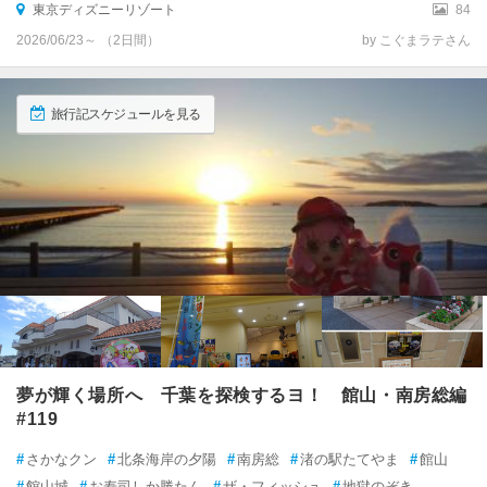
東京ディズニーリゾート
84
御宿
2026/06/23～ （2日間）
by こぐまラテさん
勝浦
旅行記スケジュールを見る
鴨川
いすみ・大多喜
和田・丸山
鋸南
館山
白浜（千葉）
夢が輝く場所へ 千葉を探検するヨ！ 館山・南房総編
千倉
#119
#
さかなクン
#
北条海岸の夕陽
#
南房総
#
渚の駅たてやま
#
館山
富浦・富山
#
館山城
#
お寿司しか勝たん
#
ザ・フィッシュ
#
地獄のぞき