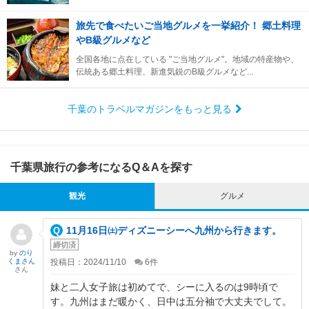
旅先で食べたいご当地グルメを一挙紹介！ 郷土料理
やB級グルメなど
全国各地に点在している "ご当地グルメ"。地域の特産物や、
伝統ある郷土料理、新進気鋭のB級グルメなど...
千葉のトラベルマガジンをもっと見る
千葉県旅行の参考になるQ＆Aを探す
観光
グルメ
11月16日㈯ディズニーシーへ九州から行きます。
締切済
by
のり
くまさん
投稿日：2024/11/10
6
件
さん
妹と二人女子旅は初めてで、シーに入るのは9時頃で
す。九州はまだ暖かく、日中は五分袖で大丈夫でして。