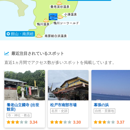
館山・南房総
最近注目されているスポット
直近1ヵ月間でアクセス数が多いスポットを掲載しています。
養老山立國寺 (出世
松戸市南部市場
幕張の浜
観音)
名所・史跡
自然・景勝地
寺・神社・教会
3.34
3.30
3.37