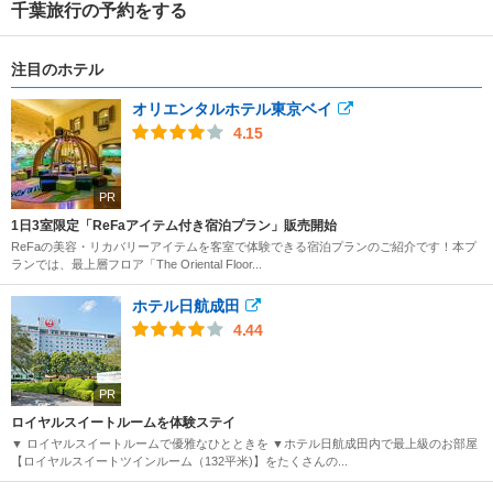
千葉旅行の予約をする
注目のホテル
オリエンタルホテル東京ベイ
4.15
PR
1日3室限定「ReFaアイテム付き宿泊プラン」販売開始
ReFaの美容・リカバリーアイテムを客室で体験できる宿泊プランのご紹介です！本プ
ランでは、最上層フロア「The Oriental Floor...
ホテル日航成田
4.44
PR
ロイヤルスイートルームを体験ステイ
▼ ロイヤルスイートルームで優雅なひとときを ▼ホテル日航成田内で最上級のお部屋
【ロイヤルスイートツインルーム（132平米)】をたくさんの...