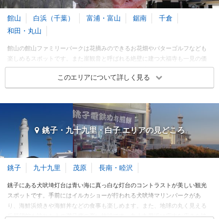
今から2000年以上前の古代
千葉ロッテの本拠地球場
クリップ
クリップ
3～5月
のハスの実から蘇った大賀
館山
白浜（千葉）
富浦・富山
鋸南
千倉
ハスが見頃です
海風が気持ちいい
6～8月
大賀ハスの聖地、千葉公園
和田・丸山
千葉ロッテマリーンズの本
9～11月
大賀のハス、まだ少し咲い
拠地
館山の館山ファミリーパークは花摘みのできるお花畑やパターゴルフなども
ています
12～2月
楽しめるスポットです。また崖観音と呼ばれる絶壁に建つ大福寺も一見の価
値があります。沖ノ島海水浴場は無人島沖ノ島と砂洲でつながる水のきれい
※このエリアに投稿された旅行記をもとに集計
このエリアについて詳しく見る
千葉・幕張 各都市の
観光ランキングを見る
な海水浴場です。南房総白浜地区に向かうと野島崎は灯台があり、東京湾の
展望や海産物の土産物が楽しめます。和田・丸山にあるローズマリーガーデ
養老渓谷・勝浦・鴨川 エリアの季節別人気スポット
ンはお花畑やチャペル、風車などがありドライブの途中に立ち寄るのがおす
エザワフルーツランド
東京湾アクアライン
すめです。
春
夏
秋
冬
3～5月
6～8月
9～11月
12～2月
フルーツ狩り・農業体験
名所・史跡
木更津
木更津
3.26
3.80
銚子・九十九里・白子 エリアの
見どころ
館山・南房総 エリア 旅行者の傾向
訪れたトラベラーのクチコミ
訪れたトラベラーのクチコミ
旅行時期
同行者
予算
クリップ
クリップ
時間帯をずらす、でスムー
美味しいです&#10024;
銚子
九十九里
茂原
長南・睦沢
ズに！
3～5月
無農薬栽培のブルーベリー
銚子にある犬吠埼灯台は青い海に真っ白な灯台のコントラストが美しい観光
6～8月
空から見る東京湾アクアラ
スポットです。手前にはイルカショーが行われる犬吠埼マリンパークがあ
イン
9～11月
り、海鮮浜焼きや海鮮丼などの食事も楽しめます。また、地球の丸く見える
レンタカーでもETC
12～2月
丘展望館も訪れた人の満足度の高い施設です。九十九里浜は広大な広さを誇