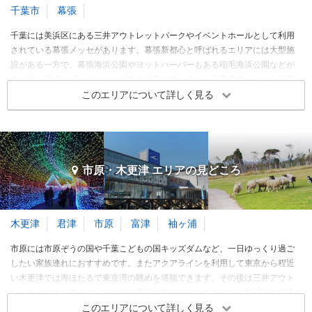
千葉市
幕張
3～5月
盛り上がります！シアター
１０年ぶりのシー
オーリンズにて開催
千葉には美浜区にある三井アウトレットパークやイベントホールとして利用
6～8月
完成度が高いアナとエルサ
されている幕張メッセがあります。幕張新都心と呼ばれるエリアには大型施
ノリノリのショー
のフローズンジャーニー
9～11月
設がある一方で、幕張海浜公園やヨットハーバーもある稲毛海浜公園などが
初めてのファンタジースプ
12～2月
あり海を間近に感じることができる場所です。また、千葉港のシンボル千葉
リングス
ポートタワーのある中央区には美術館や科学館、青葉の森公園や千葉公園な
このエリアについて詳しく見る
※このエリアに投稿された旅行記をもとに集計
ど、ゆっくりと楽しめる施設が点在しています。
成田(成田山表参道)
香取神宮
舞浜・浦安 各都市の
観光ランキングを見る
名所・史跡
寺・神社・教会
成田
香取・佐原
野田・松戸・船橋 エリアの季節別人気スポット
千葉・幕張 エリア 旅行者の傾向
3.98
3.95
春
夏
秋
冬
3～5月
旅行時期
6～8月
同行者
9～11月
予算
12～2月
市原・木更津 エリアの
見どころ
訪れたトラベラーのクチコミ
訪れたトラベラーのクチコミ
3～5月
かなり変わった店舗もあっ
「香取神宮」明治以前に神
て、驚くこと間違いない
宮の称号を与えられていた
6～8月
木更津
君津
市原
富津
袖ヶ浦
クリップ
クリップ
お宮 ♪
参拝客うなぎ客観光客
下総国の一宮
9～11月
市原には市原ぞうの国や千葉こどもの国キッズダムなど、一日ゆっくり過ご
12～2月
成田山まで歩いていくと楽
東国三社めぐりで香取神宮
したい家族連れにおすすめです。またアクアラインを利用して東京から程近
しい
い木更津では海ほたるで東京湾の眺めを堪能できます。その後は三井アウト
※このエリアに投稿された旅行記をもとに集計
レットパークでのショッピングや童謡「狸ばやし」で知られる證誠寺、潮干
狩りのできる中の島公園などが人気です。富津市は観光牧場マザー牧場が有
このエリアについて詳しく見る
成田・佐倉 各都市の
観光ランキングを見る