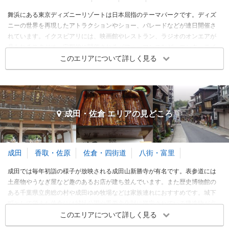
舞浜にある東京ディズニーリゾートは日本屈指のテーマパークです。ディズ
ニーの世界を再現したアトラクションやショー、パレードなどが連日開催さ
れています。イクスピアリには、映画館やレストラン、ラジオのオンエアが
見られるスタジオ、定期的に開催されるパフォーマンスなど、エンターテイ
ンメント性溢れる施設です。舞浜周辺には東京ディズニーリゾートを訪れる
このエリアについて詳しく見る
人に便利なホテルが林立しているほか、広々とした公園がいくつもありま
す。
舞浜・浦安 エリア 旅行者の傾向
成田・佐倉 エリアの
見どころ
旅行時期
同行者
予算
3～5月
成田
香取・佐原
佐倉・四街道
八街・富里
6～8月
成田では毎年初詣の様子が放映される成田山新勝寺が有名です。表参道には
9～11月
土産物やうなぎ屋など趣のあるお店が建ち並んでいます。また歴史博物館の
12～2月
ある千葉県立房総の村や成田ゆめ牧場などは家族連れにおすすめです。城下
町として栄えた佐倉には城址公園や重要文化財に指定されている建造物が点
※このエリアに投稿された旅行記をもとに集計
在しており、レンタサイクルを使って散策ができます。八街にある航空科学
このエリアについて詳しく見る
博物館は、飛行機好きでなくても楽しめるスポットとなっています。