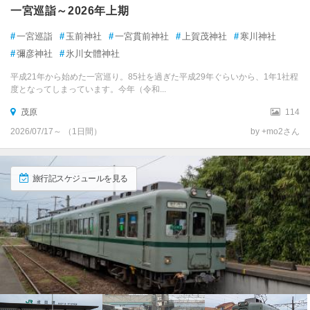
一宮巡詣～2026年上期
#
一宮巡詣
#
玉前神社
#
一宮貫前神社
#
上賀茂神社
#
寒川神社
#
彌彦神社
#
氷川女體神社
平成21年から始めた一宮巡り。85社を過ぎた平成29年ぐらいから、1年1社程
度となってしまっています。今年（令和...
茂原
114
2026/07/17～ （1日間）
by +mo2さん
旅行記スケジュールを見る