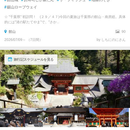
#
鋸山ロープウェイ
☆ "千葉県" 初訪問！ (２９／４７)今回の夏旅は千葉県の館山・南房総。具体
的には"渚の駅たてやま"で、"さか...
館山
90
2026/07/09～ （7日間）
by しちにのにさん
旅行記スケジュールを見る