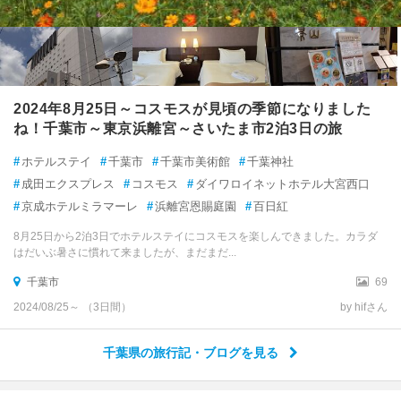
2024年8月25日～コスモスが見頃の季節になりました
ね！千葉市～東京浜離宮～さいたま市2泊3日の旅
#
ホテルステイ
#
千葉市
#
千葉市美術館
#
千葉神社
#
成田エクスプレス
#
コスモス
#
ダイワロイネットホテル大宮西口
#
京成ホテルミラマーレ
#
浜離宮恩賜庭園
#
百日紅
8月25日から2泊3日でホテルステイにコスモスを楽しんできました。カラダ
はだいぶ暑さに慣れて来ましたが、まだまだ...
千葉市
69
2024/08/25～ （3日間）
by hifさん
千葉県の旅行記・ブログを見る