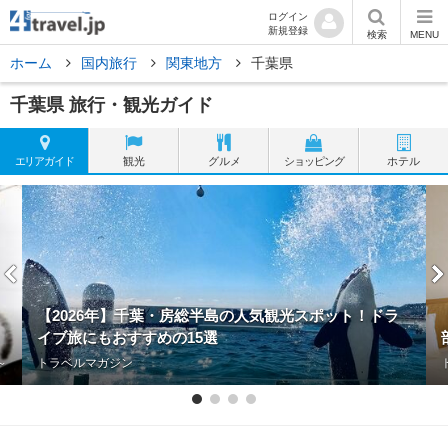
ログイン
新規登録
検索
MENU
ホーム
国内旅行
関東地方
千葉県
千葉県 旅行・観光ガイド
エリア
ガイド
観光
グルメ
ショッピング
ホテル
【2026年】千葉・房総半島の人気観光スポット！ドラ
イブ旅にもおすすめの15選
5～
トラベルマガジン