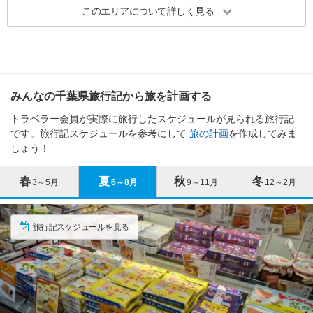
る砂浜で、遠浅の美しい海を目当てに多くの人が訪れます。長南・睦沢では
このエリアについて詳しく見る
※このエリアに投稿された旅行記をもとに集計
大人も楽しめるグレードの高いアスレチックテーマパーク、ターザニアがお
市原・木更津 各都市の
観光ランキングを見る
すすめです。
遠見岬神社
鵜原理想郷
館山・南房総 エリアの季節別人気スポット
寺・神社・教会
名所・史跡
勝浦
勝浦
銚子・九十九里・白子 エリア 旅行者の傾向
春
夏
秋
冬
3.40
3.38
3～5月
6～8月
9～11月
12～2月
みんなの千葉県旅行記から旅を計画する
旅行時期
同行者
予算
舞浜
訪れたトラベラーのクチコミ
訪れたトラベラーのクチコミ
トラベラー会員が実際に旅行したスケジュールが見られる旅行記
3～5月
です。旅行記スケジュールを参考にして
旅の計画
を作成してみま
アップダウンの道を進め
朝市と一緒に観光出来る
クリップ
クリップ
浦安
しょう！
ば、絶景が待っています
6～8月
勝浦の海を一望できるベス
なかなかの絶景です
9～11月
トスポットにある神社。
東京ディズニーリゾート
春
夏
秋
冬
3～5月
6～8月
9～11月
12～2月
12～2月
喫煙所あり
絶景の鵜原理想郷
野田・関宿
※このエリアに投稿された旅行記をもとに集計
旅行記スケジュールを見る
養老渓谷・勝浦・鴨川 各都市の
観光ランキングを見る
柏・流山
銚子・九十九里・白子 エリアの季節別人気スポット
松戸
安房神社
春
夏
秋
館山城(八犬伝博物館)
冬
3～5月
6～8月
9～11月
12～2月
寺・神社・教会
名所・史跡
館山
館山
市川