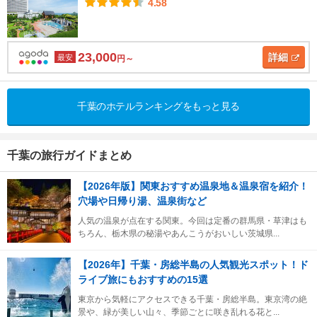
4.58
23,000
詳細
最安
円～
千葉のホテルランキングをもっと見る
千葉の旅行ガイドまとめ
【2026年版】関東おすすめ温泉地＆温泉宿を紹介！
穴場や日帰り湯、温泉街など
人気の温泉が点在する関東。今回は定番の群馬県・草津はも
ちろん、栃木県の秘湯やあんこうがおいしい茨城県...
【2026年】千葉・房総半島の人気観光スポット！ド
ライブ旅にもおすすめの15選
東京から気軽にアクセスできる千葉・房総半島。東京湾の絶
景や、緑が美しい山々、季節ごとに咲き乱れる花と...