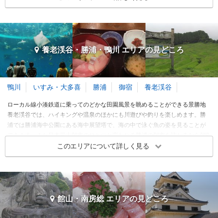
千葉・幕張 エリアの季節別人気スポット
名ですが、鋸山からの展望や地引網も楽しめる海岸など山も海も楽しめま
す。
春
夏
秋
冬
3～5月
6～8月
9～11月
12～2月
法華経寺
千葉県立現代産業科学館
市原・木更津 エリア 旅行者の傾向
養老渓谷・勝浦・鴨川 エリアの
見どころ
寺・神社・教会
美術館・博物館
市川
市川
旅行時期
同行者
予算
3.43
3.35
クリップ
クリップ
3～5月
訪れたトラベラーのクチコミ
訪れたトラベラーのクチコミ
鴨川
いすみ・大多喜
勝浦
御宿
養老渓谷
6～8月
「中山法華経寺」人が余り
Museum where visitors can
ローカル線小湊鉄道に乗ってのどかな田園風景を眺めることができる景勝地
いない時期に行くのをお勧
learn about the history of th
9～11月
めします！
industries that support our
養老渓谷では、ハイキングや温泉のほかにも川遊びや釣りを楽しめます。勝
「中山」の地名の由来とも
プラネタリウムが大人気で
daily lives and the tireless
12～2月
浦では勝浦海中公園にある海中展望塔で、海の中で泳ぐ魚の姿を見ることが
言われる
す。
efforts of people
できます。また日本三大朝市のひとつと言われる勝浦の朝市を訪ねるなら朝8
※このエリアに投稿された旅行記をもとに集計
日蓮宗大本山
ショッピングモール横
時までには行くことがおすすめです。鴨川にはイルカショーが人気の鴨川シ
このエリアについて詳しく見る
ーワールドや日蓮聖人降誕の地と言われる誕生寺も押さえておきたいスポッ
ZOZOマリンスタジアム
千葉公園
市原・木更津 エリアの季節別人気スポット
トです。
野田・松戸・船橋 各都市の
観光ランキングを見る
名所・史跡
公園・植物園
幕張
千葉市
春
夏
秋
冬
3～5月
6～8月
9～11月
12～2月
3.69
3.41
養老渓谷・勝浦・鴨川 エリア 旅行者の傾向
館山・南房総 エリアの
見どころ
旅行時期
同行者
予算
訪れたトラベラーのクチコミ
訪れたトラベラーのクチコミ