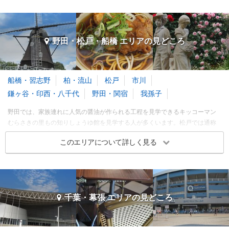
舞浜・浦安 エリアの季節別人気スポット
成田・佐倉 エリア 旅行者の傾向
春
夏
秋
冬
3～5月
6～8月
9～11月
12～2月
旅行時期
同行者
予算
野田・松戸・船橋 エリアの
見どころ
3～5月
クリップ
クリップ
6～8月
船橋・習志野
柏・流山
松戸
市川
9～11月
鎌ヶ谷・印西・八千代
野田・関宿
我孫子
12～2月
野田では、家族連れに人気の醤油が作られる工程を見学できるキッコーマン
むらさきの里もの知りしょうゆ館を見学する人が多くいます。松戸では通称
※このエリアに投稿された旅行記をもとに集計
あじさい寺と呼ばれる本土寺が有名です。特に6月はあじさいのほか菖蒲も見
このエリアについて詳しく見る
頃を迎え多くの人で賑わいます。その他21世紀の森と広場や矢切の渡しなど
成田・佐倉 エリアの季節別人気スポット
もエリアを代表するスポットです。船橋のアンデルセン公園はテーマパーク
人気ランキングで東京ディズニーリゾートに迫る人気の高さを誇っていま
ジャンボリミッキー
東京ディズニーシー
春
夏
秋
冬
3～5月
6～8月
9～11月
12～2月
す。
テーマパーク
テーマパーク
東京ディズニーリゾート
東京ディズニーリゾート
千葉・幕張 エリアの
見どころ
野田・松戸・船橋 エリア 旅行者の傾向
3.31
4.56
クリップ
クリップ
旅行時期
同行者
予算
訪れたトラベラーのクチコミ
訪れたトラベラーのクチコミ