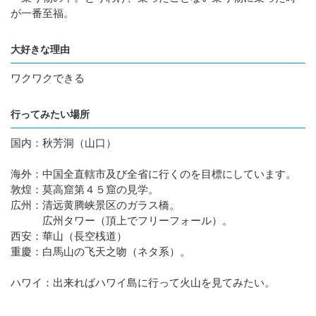
が一番至福。
大好きな理由
ワクワクできる
行ってみたい場所
国内：秋芳洞（山口）
海外：中国全直轄市及び全省に行くのを目標にしています。
敦煌：莫高窟第４５窟の見学。
広州：清远黄腾峡景区のガラス橋。
広州タワー（頂上でフリーフォール）。
西安：華山（長空桟道）
重慶：白馬山の飞天之吻（ネタ系）。
ハワイ：出来ればハワイ島に行って火山を見てみたい。