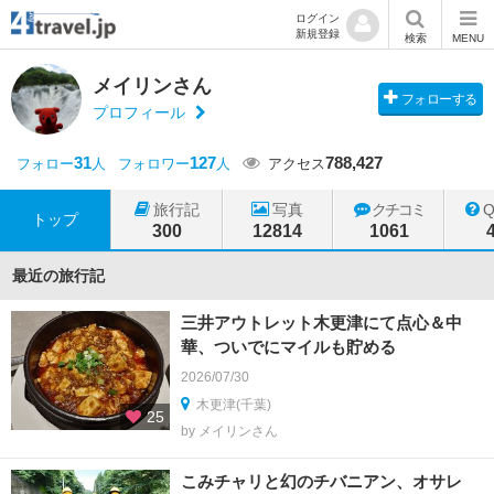
ログイン
新規登録
検索
MENU
メイリンさん
フォローする
プロフィール
31
127
788,427
フォロー
人
フォロワー
人
アクセス
旅行記
写真
クチコミ
トップ
300
12814
1061
最近の旅行記
三井アウトレット木更津にて点心＆中
華、ついでにマイルも貯める
2026/07/30
木更津(千葉)
25
by メイリンさん
こみチャリと幻のチバニアン、オサレ