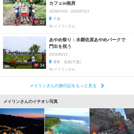
カフェin南房
2026/07/05 - 2026/07/13
千葉
22
by メイリンさん
あやめ祭り：水郷佐原あやめパークで
門出を祝う
2026/06/13
香取・佐原(千葉)
34
by メイリンさん
メイリンさんの旅行記をもっと見る
メイリンさんのイチオシ写真
イチオシ
イチオシ
イチオシ