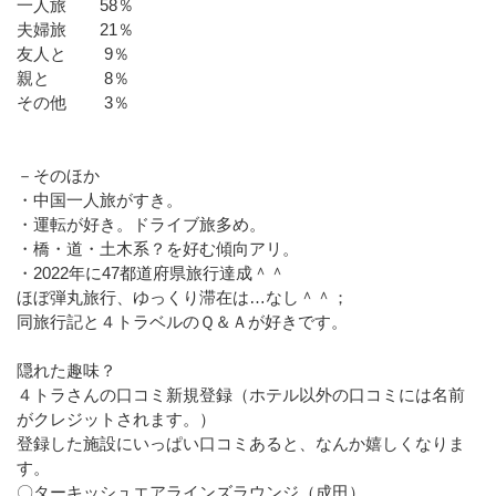
一人旅 58％
夫婦旅 21％
友人と 9％
親と 8％
その他 3％
－そのほか
・中国一人旅がすき。
・運転が好き。ドライブ旅多め。
・橋・道・土木系？を好む傾向アリ。
・2022年に47都道府県旅行達成＾＾
ほぼ弾丸旅行、ゆっくり滞在は…なし＾＾；
同旅行記と４トラベルのＱ＆Ａが好きです。
隠れた趣味？
４トラさんの口コミ新規登録（ホテル以外の口コミには名前
がクレジットされます。）
登録した施設にいっぱい口コミあると、なんか嬉しくなりま
す。
〇ターキッシュエアラインズラウンジ（成田）