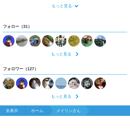
京都
大阪
兵庫
奈良
和歌山
鳥取
島根
岡山
もっと見る
広島
山口
徳島
香川
愛媛
高知
福岡
佐賀
長崎
熊本
大分
宮崎
鹿児島
沖縄
フォロー（31）
もっと見る
フォロワー（127）
もっと見る
全表示
ホーム
メイリンさん