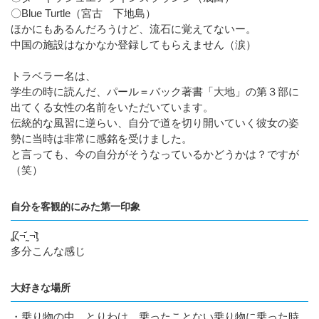
〇Blue Turtle（宮古 下地島）
ほかにもあるんだろうけど、流石に覚えてないー。
中国の施設はなかなか登録してもらえません（涙）
トラベラー名は、
学生の時に読んだ、パール＝バック著書「大地」の第３部に
出てくる女性の名前をいただいています。
伝統的な風習に逆らい、自分で道を切り開いていく彼女の姿
勢に当時は非常に感銘を受けました。
と言っても、今の自分がそうなっているかどうかは？ですが
（笑）
自分を客観的にみた第一印象
ʆζ¬᷄˷¬᷅ƫ
多分こんな感じ
大好きな場所
・乗り物の中。とりわけ、乗ったことない乗り物に乗った時