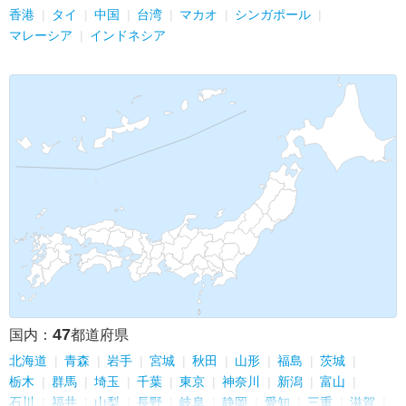
香港
タイ
中国
台湾
マカオ
シンガポール
マレーシア
インドネシア
47
国内：
都道府県
北海道
青森
岩手
宮城
秋田
山形
福島
茨城
栃木
群馬
埼玉
千葉
東京
神奈川
新潟
富山
石川
福井
山梨
長野
岐阜
静岡
愛知
三重
滋賀