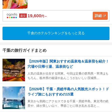
19,600
詳細
最安
円～
千倉のホテルランキングをもっと見る
千葉の旅行ガイドまとめ
【2026年版】関東おすすめ温泉地＆温泉宿を紹介！
穴場や日帰り湯、温泉街など
人気の温泉が点在する関東。今回は定番の群馬県・草津はも
ちろん、栃木県の秘湯やあんこうがおいしい茨城県...
【2026年】千葉・房総半島の人気観光スポット！ド
ライブ旅にもおすすめの15選
東京から気軽にアクセスできる千葉・房総半島。東京湾の絶
景や、緑が美しい山々、季節ごとに咲き乱れる花と...