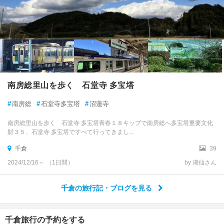
南房総里山を歩く 石堂寺 多宝塔
#
南房総
#
石堂寺多宝塔
#
沼蓮寺
南房総里山を歩く 石堂寺 多宝塔青春１８キップで南房総へ多宝塔重要文化
財３５、石堂寺 多宝塔ですべて行ってきまし...
千倉
39
2024/12/16～ （1日間）
by 湖仙さん
千倉の旅行記・ブログを見る
千倉旅行の予約をする