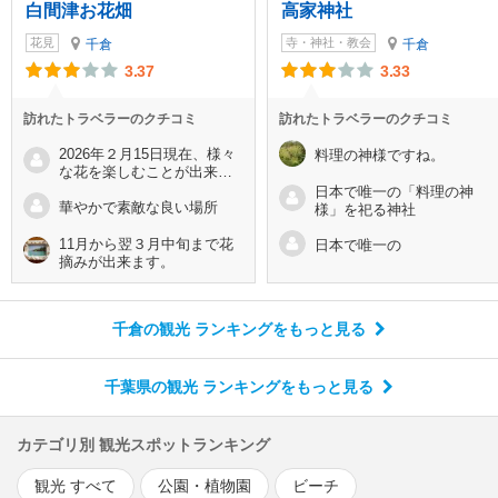
白間津お花畑
高家神社
花見
寺・神社・教会
千倉
千倉
3.37
3.33
訪れたトラベラーのクチコミ
訪れたトラベラーのクチコミ
2026年２月15日現在、様々
料理の神様ですね。
な花を楽しむことが出来ま
した
日本で唯一の「料理の神
華やかで素敵な良い場所
様」を祀る神社
11月から翌３月中旬まで花
日本で唯一の
摘みが出来ます。
千倉の観光 ランキング
をもっと見る
千葉県の観光 ランキング
をもっと見る
カテゴリ別 観光スポットランキング
観光 すべて
公園・植物園
ビーチ