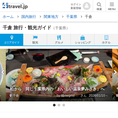
ログイン
新規登録
検索
MENU
ホーム
国内旅行
関東地方
千葉県
千倉
千倉 旅行・観光ガイド
（千葉県）
エリア
ガイド
観光
グルメ
ショッピング
ホテル
柏から 同じ千葉県内の「おいしい温泉夢みさき」へ
5～
千倉
by 城megrist KAZ
2026/01/10～