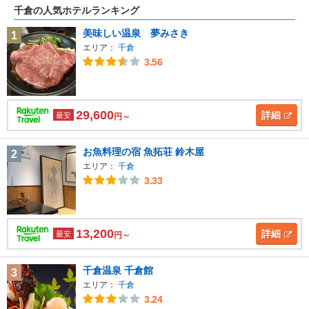
千倉の人気ホテルランキング
美味しい温泉 夢みさき
1
エリア：
千倉
3.56
29,600
詳細
最安
円～
お魚料理の宿 魚拓荘 鈴木屋
2
エリア：
千倉
3.33
13,200
詳細
最安
円～
千倉温泉 千倉館
3
エリア：
千倉
3.24