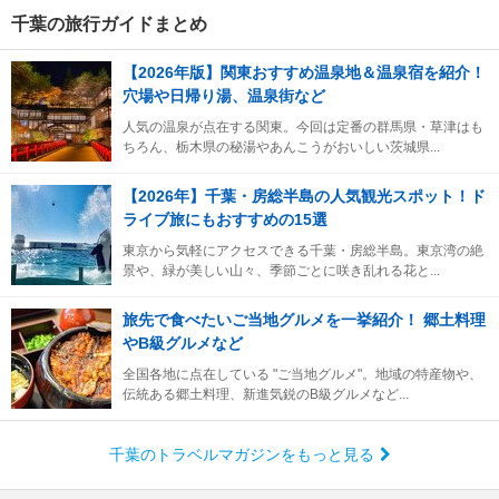
千葉の旅行ガイドまとめ
【2026年版】関東おすすめ温泉地＆温泉宿を紹介！
穴場や日帰り湯、温泉街など
人気の温泉が点在する関東。今回は定番の群馬県・草津はも
ちろん、栃木県の秘湯やあんこうがおいしい茨城県...
【2026年】千葉・房総半島の人気観光スポット！ド
ライブ旅にもおすすめの15選
東京から気軽にアクセスできる千葉・房総半島。東京湾の絶
景や、緑が美しい山々、季節ごとに咲き乱れる花と...
旅先で食べたいご当地グルメを一挙紹介！ 郷土料理
やB級グルメなど
全国各地に点在している "ご当地グルメ"。地域の特産物や、
伝統ある郷土料理、新進気鋭のB級グルメなど...
千葉のトラベルマガジンをもっと見る