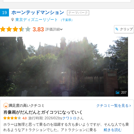
ホーンテッドマンション
19
テーマパーク
東京ディズニーリゾート
（千葉県）
3.83
クリップ
評価詳細
207
満足度の高いクチコミ
クチコミ一覧
を見る
肖像画がだんだんとガイコツになっていく
旅行時期: 2026/02
by
クワトロ
4.0
ホラーは無理と思って乗るのを躊躇する方も多いようですが、そんな人でも乗
れるようなアトラクションでした。アトラクションに乗る
続きを読む