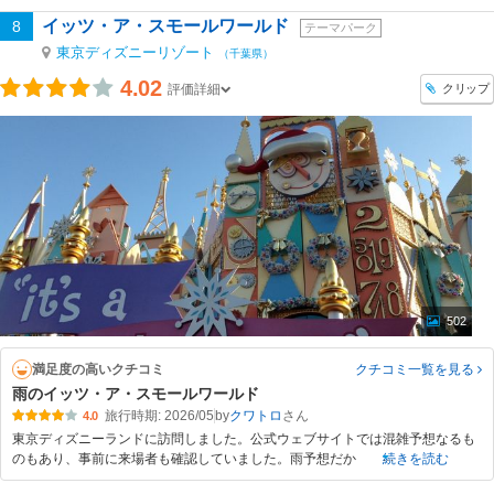
イッツ・ア・スモールワールド
8
テーマパーク
東京ディズニーリゾート
（千葉県）
4.02
クリップ
評価詳細
502
満足度の高いクチコミ
クチコミ一覧
を見る
雨のイッツ・ア・スモールワールド
旅行時期: 2026/05
by
クワトロ
4.0
東京ディズニーランドに訪問しました。公式ウェブサイトでは混雑予想なるも
のもあり、事前に来場者も確認していました。雨予想だか
続きを読む