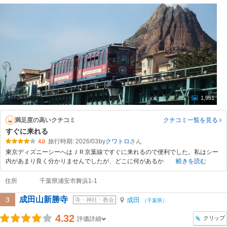
1,951
満足度の高いクチコミ
クチコミ一覧
を見る
すぐに来れる
旅行時期: 2026/03
by
クワトロ
4.0
東京ディズニーシーへはＪＲ京葉線ですぐに来れるので便利でした。私はシー
内があまり良く分かりませんでしたが、どこに何があるか
続きを読む
住所
千葉県浦安市舞浜1-1
成田山新勝寺
3
成田
寺・神社・教会
（千葉県）
4.32
クリップ
評価詳細