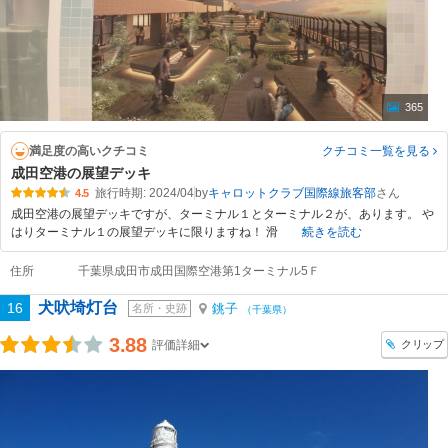
365
満足度の高いクチコミ
クチコミ一覧
を見る
成田空港の展望デッキ
旅行時期: 2024/04
by
キャロットクラブ国際線旅客部
4.5
成田空港の展望デッキですが、ターミナル１とターミナル２が、あります。 や
はりターミナル１の展望デッキに限りますね！ 滑
続きを読む
住所
千葉県成田市成田国際空港第1ターミナル5Ｆ
犬吠埼灯台
16
銚子
名所・史跡
（千葉県）
3.88
クリップ
評価詳細