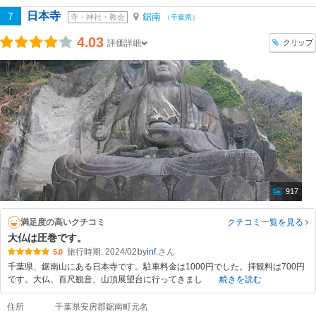
日本寺
7
鋸南
寺・神社・教会
（千葉県）
4.03
クリップ
評価詳細
917
満足度の高いクチコミ
クチコミ一覧
を見る
大仏は圧巻です。
旅行時期: 2024/02
by
inf.
5.0
千葉県、鋸南山にある日本寺です。駐車料金は1000円でした。拝観料は700円
です。大仏、百尺観音、山頂展望台に行ってきまし
続きを読む
住所
千葉県安房郡鋸南町元名