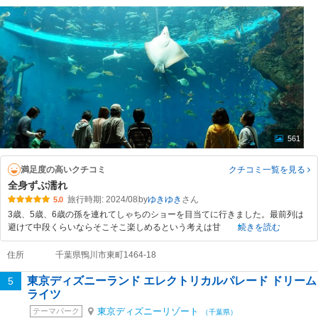
561
満足度の高いクチコミ
クチコミ一覧
を見る
全身ずぶ濡れ
旅行時期: 2024/08
by
ゆきゆき
5.0
3歳、5歳、6歳の孫を連れてしゃちのショーを目当てに行きました。最前列は
避けて中段くらいならそこそこ楽しめるという考えは甘
続きを読む
住所
千葉県鴨川市東町1464-18
東京ディズニーランド エレクトリカルパレード ドリーム
5
ライツ
東京ディズニーリゾート
テーマパーク
（千葉県）