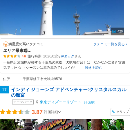
420
満足度の高いクチコミ
クチコミ一覧
を見る
エリア最東端…
旅行時期: 2026/02
by
@タック
4.0
千葉県と茨城県が接する千葉県の東端［犬吠埼灯台］は なかなかに良き雰囲
気でした ☆ （シーズンは混み混みでしょうが
続きを読む
住所
千葉県銚子市犬吠埼9576
インディ ジョーンズ アドベンチャー:クリスタルスカル
17
の魔宮
東京ディズニーリゾート
テーマパーク
（千葉県）
3.87
クリップ
評価詳細