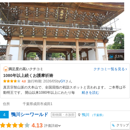
3,376
満足度の高いクチコミ
クチコミ一覧
を見る
1080年以上続くお護摩祈祷
旅行時期: 2026/05
by
GY
4.0
真言宗智山派の大本山で、全国屈指の初詣スポットと言われます。 ご本尊は不
動明王です。 開山以来1080年以上にわたり毎
続きを読む
住所
千葉県成田市成田1
鴨川シーワールド
4
鴨川
動物園・水族館
（千葉県）
4.13
クリップ
評価詳細