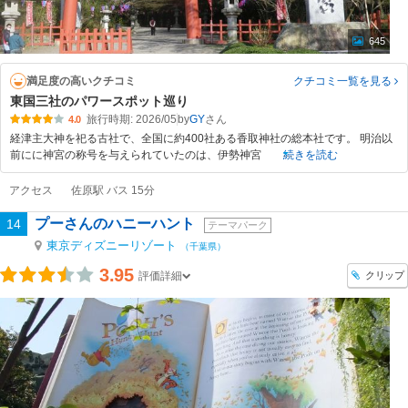
645
満足度の高いクチコミ
クチコミ一覧
を見る
東国三社のパワースポット巡り
旅行時期: 2026/05
by
GY
4.0
経津主大神を祀る古社で、全国に約400社ある香取神社の総本社です。 明治以
前にに神宮の称号を与えられていたのは、伊勢神宮
続きを読む
アクセス
佐原駅 バス 15分
プーさんのハニーハント
14
テーマパーク
東京ディズニーリゾート
（千葉県）
3.95
クリップ
評価詳細