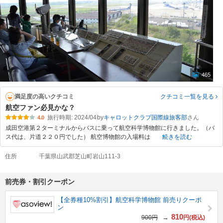
465
満足度の高いクチコミ
クチコミ一覧
を見る
航空ファン必見かな？
旅行時期: 2024/04
by
キャロットクラブ国際線旅客部
4.0
成田空港第２ターミナルからバスに乗って航空科学博物館に行きました。（バ
ス代は、片道２２０円でした） 航空博物館の入場料は
続きを読む
住所
千葉県山武郡芝山町岩山111-3
前売券・割引クーポン
【全券種10%割引】航空科学博物館 前売りクーポ
ン
810
→
900円
円(税込)