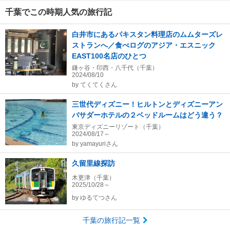
千葉でこの時期人気の旅行記
白井市にあるパキスタン料理店のムムターズレ
ストランへ／食べログのアジア・エスニック
EAST100名店のひとつ
鎌ヶ谷・印西・八千代（千葉）
2024/08/10
by
てくてくさん
三世代ディズニー！ヒルトンとディズニーアン
バサダーホテルの２ベッドルームはどう違う？
東京ディズニーリゾート（千葉）
2024/08/17～
by
yamayuriさん
久留里線探訪
木更津（千葉）
2025/10/28～
by
ゆるてつさん
千葉の旅行記一覧