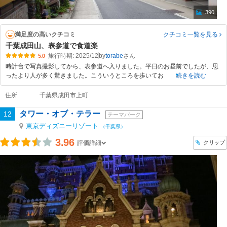
390
満足度の高いクチコミ
クチコミ一覧
を見る
千葉成田山、表参道で食道楽
旅行時期: 2025/12
by
torabe
5.0
時計台で写真撮影してから、表参道へ入りました。平日のお昼前でしたが、思
ったより人が多く驚きました。こういうところを歩いてお
続きを読む
住所
千葉県成田市上町
タワー・オブ・テラー
12
テーマパーク
東京ディズニーリゾート
（千葉県）
3.96
クリップ
評価詳細