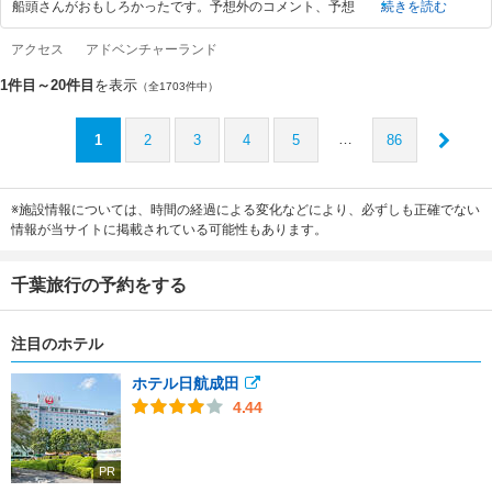
船頭さんがおもしろかったです。予想外のコメント、予想
続きを読む
アクセス
アドベンチャーランド
1件目～20件目
を表示
（全1703件中）
…
1
2
3
4
5
86
※施設情報については、時間の経過による変化などにより、必ずしも正確でない
情報が当サイトに掲載されている可能性もあります。
千葉旅行の予約をする
注目のホテル
ホテル日航成田
4.44
PR