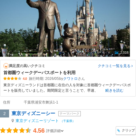
2,018
満足度の高いクチコミ
クチコミ一覧
を見る
首都圏ウィークデーパスポートを利用
旅行時期: 2026/05
by
クワトロ
4.0
東京ディズニーランドは首都圏に在住の人を対象に首都圏ウィークデーパスポ
ートを販売していました。期間限定と言うことで、早速、
続きを読む
住所
千葉県浦安市舞浜1-1
東京ディズニーシー
2
テーマパーク
東京ディズニーリゾート
（千葉県）
4.56
クリップ
評価詳細