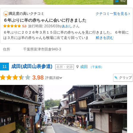
452
満足度の高いクチコミ
クチコミ一覧
を見る
６年ぶりに羊の赤ちゃんに会いに行きました
旅行時期: 2026/03
by
あおし
5.0
６年ぶりに２０２６年３月１５日に羊の赤ちゃんを見に行きました。 ６年前に
は３月には羊の赤ちゃんも牧場に出て走り回っていま
続きを読む
住所
千葉県富津市田倉940-3
成田(成田山表参道)
11
成田
名所・史跡
（千葉県）
3.98
クリップ
評価詳細