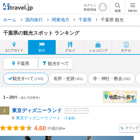
ログイン
新規登録
検索
MENU
ホーム
国内旅行
関東地方
千葉県
千葉県 観光
千葉県の観光スポット ランキング
エリア
ガイド
観光
グルメ
ショッピング
ホテル
千葉県
観光すべて
観光すべて
名所・史跡
寺・神社・教会
(1703)
(421)
(250)
地図
から探す
1～20
件
（全1,703件中）
東京ディズニーランド
1
テーマパーク
東京ディズニーリゾート
（千葉県）
4.60
クリップ
評価詳細