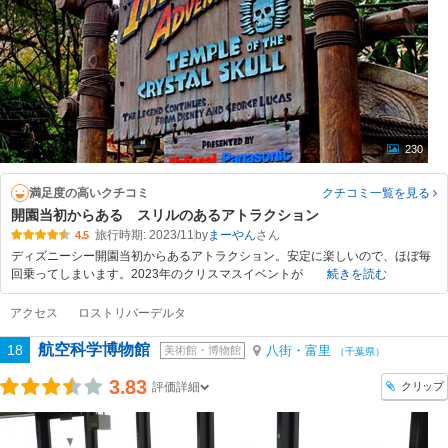
230
満足度の高いクチコミ
クチコミ一覧
を見る
開園当初からある スリルのあるアトラクション
旅行時期: 2023/11
by
まーやん
4.5
ディズニーシー開園当初からあるアトラクション。安定に楽しいので、ほぼ毎
回乗ってしまいます。2023年のクリスマスイベントが
続きを読む
アクセス
ロストリバーデルタ
航空科学博物館
18
八街・富里
美術館・博物館
（千葉県）
3.83
クリップ
評価詳細