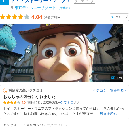
トイ・ストーリー・マニア！
6
テーマパーク
東京ディズニーリゾート
（千葉県）
4.04
クリップ
評価詳細
424
満足度の高いクチコミ
クチコミ一覧
を見る
おもちゃの気分になれました
旅行時期: 2026/03
by
クワトロ
4.0
トイ・ストーリー・マニアのアトラクションに乗ってからはもちろん楽しかっ
たのですが、待ち時間も飽きさせないのは、さすが東京デ
続きを読む
アクセス
アメリカンウォーターフロント