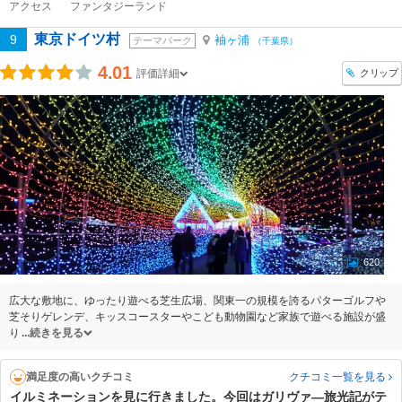
アクセス
ファンタジーランド
東京ドイツ村
9
袖ヶ浦
テーマパーク
（千葉県）
4.01
クリップ
評価詳細
620
広大な敷地に、ゆったり遊べる芝生広場、関東一の規模を誇るパターゴルフや
芝そりゲレンデ、キッスコースターやこども動物園など家族で遊べる施設が盛
り
続きを見る
満足度の高いクチコミ
クチコミ一覧
を見る
イルミネーションを見に行きました。今回はガリヴァ―旅光記がテ