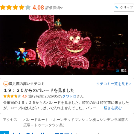
4.08
クリップ
評価詳細
531
満足度の高いクチコミ
クチコミ一覧
を見る
１９：２５からのパレードを見ました
旅行時期: 2026/05
by
クワトロ
4.0
金曜日の１９：２５からのパレードを見ました。時間の約１時間前に来ました
が、ロープ内は人がいっぱいで入れませんでした。パレー
続きを読む
アクセス
パレードルート （ホーンテッドマンション横→シンデレラ城前の
広場→トゥーンタウン奥）