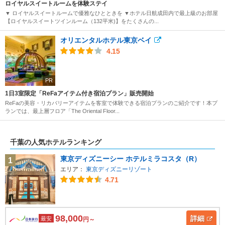
ロイヤルスイートルームを体験ステイ
▼ ロイヤルスイートルームで優雅なひとときを ▼ホテル日航成田内で最上級のお部屋
【ロイヤルスイートツインルーム（132平米)】をたくさんの...
オリエンタルホテル東京ベイ
4.15
PR
1日3室限定「ReFaアイテム付き宿泊プラン」販売開始
ReFaの美容・リカバリーアイテムを客室で体験できる宿泊プランのご紹介です！本プ
ランでは、最上層フロア「The Oriental Floor...
千葉の人気ホテルランキング
東京ディズニーシー ホテルミラコスタ（R）
1
エリア：
東京ディズニーリゾート
4.71
98,000
詳細
最安
円～