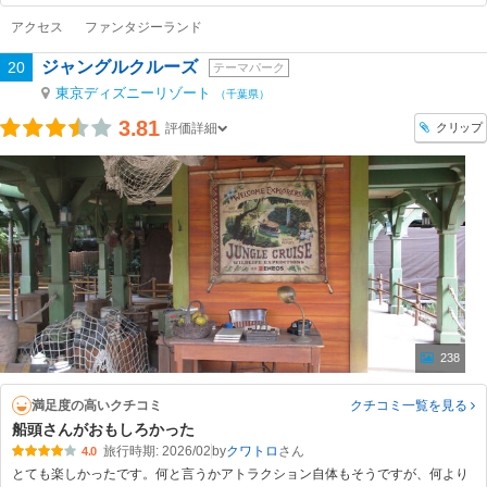
アクセス
ファンタジーランド
ジャングルクルーズ
20
テーマパーク
東京ディズニーリゾート
（千葉県）
3.81
クリップ
評価詳細
238
満足度の高いクチコミ
クチコミ一覧
を見る
船頭さんがおもしろかった
旅行時期: 2026/02
by
クワトロ
4.0
とても楽しかったです。何と言うかアトラクション自体もそうですが、何より