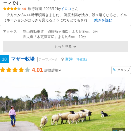
ーマです。
旅行時期: 2023/12
by
イロコ
4.0
夕方の夕方の４時半頃着きました。 調度太陽が沈み、段々暗くなると、イル
ミネーションがはっきり見えるようになりとてもきれ
続きを読む
アクセス
館山自動車道「姉崎袖ヶ浦IC」より約3km、5分
圏央道「木更津東IC」より約6km、10分
もっと見る
マザー牧場
10
富津
テーマパーク
（千葉県）
4.01
クリップ
評価詳細