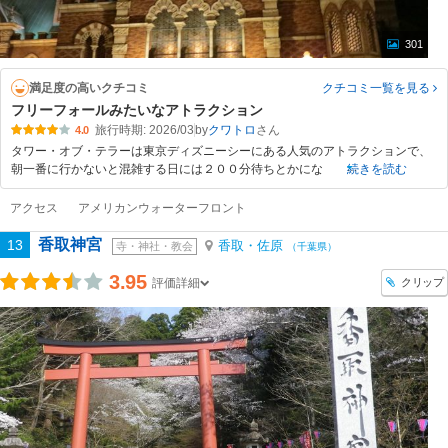
301
満足度の高いクチコミ
クチコミ一覧
を見る
フリーフォールみたいなアトラクション
旅行時期: 2026/03
by
クワトロ
4.0
タワー・オブ・テラーは東京ディズニーシーにある人気のアトラクションで、
朝一番に行かないと混雑する日には２００分待ちとかにな
続きを読む
アクセス
アメリカンウォーターフロント
香取神宮
13
香取・佐原
寺・神社・教会
（千葉県）
3.95
クリップ
評価詳細