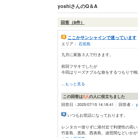
yoshiさんのQ＆A
回答（8件）
ここかサンシャインで迷っています
エリア：
石垣島
九月に家族３人で行きます。
前回フサキでしたが
今回はリーズナブルな旅をするつもりで検
...
もっと見る
この回答は
0人
の人に役立ちました
回答日：2025/07/15 14:18:41
回答者：
y
いつもお世話になっております。
レンタカー借りずに港付近で利便性の高い
竹富島、黒島、西表島、波照間などいかが