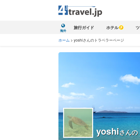
旅行ガイド
ホテル
ツ
海外
ホーム
>
yoshiさんのトラベラーページ
yoshi
さんの