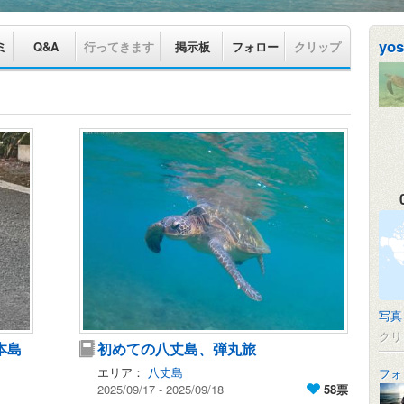
yos
ミ
Q&A
行ってきます
掲示板
フォロー
クリップ
写真
クリ
本島
初めての八丈島、弾丸旅
エリア：
八丈島
フォ
2025/09/17 - 2025/09/18
58票