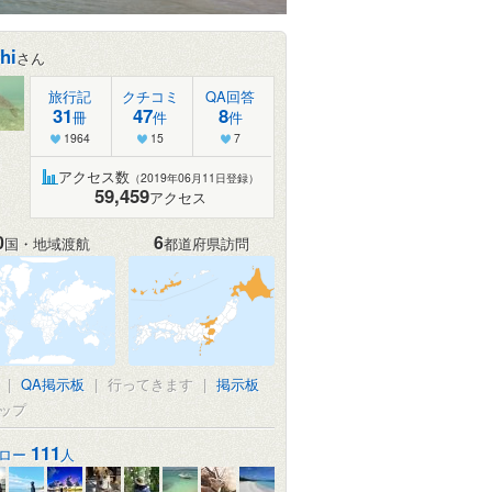
hi
さん
旅行記
クチコミ
QA回答
31
47
8
冊
件
件
1964
15
7
アクセス数
（2019年06月11日登録）
59,459
アクセス
0
6
国・地域渡航
都道府県訪問
|
QA掲示板
|
行ってきます
|
掲示板
ップ
111
ロー
人