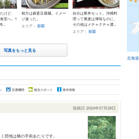
たけど、
相方は麻婆豆腐麺。イメー
自分は豚丼セット。沖縄料
食堂へ。1
ジ違った。
理って蕎麦は薄味なのに、
...
その他はメチャクチャ濃...
エリア：
那覇
エリア：
那覇
写真をもっと見る
北海道
ン
交通機関
観光スポット
基本情報
投稿日 2024年07月28日
ノミ団地は橋の手前あたりです。