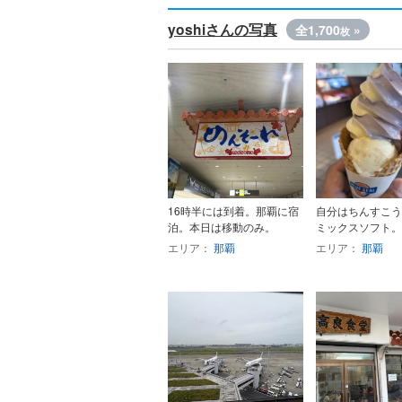
yoshiさんの写真
全1,700
»
枚
16時半には到着。那覇に宿
自分はちんすこう
泊。本日は移動のみ。
ミックスソフト。
エリア：
那覇
エリア：
那覇