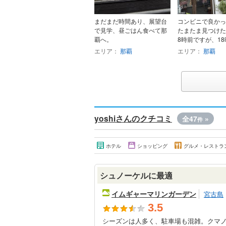
まだまだ時間あり、展望台
コンビニで良かっ
で見学、昼ごはん食べて那
たまたま見つけた
覇へ。
8時前ですが、18時
エリア：
那覇
エリア：
那覇
yoshiさんのクチコミ
全47
»
件
ホテル
ショッピング
グルメ・レストラ
シュノーケルに最適
イムギャーマリンガーデン
宮古島
3.5
シーズンは人多く、駐車場も混雑。クマ