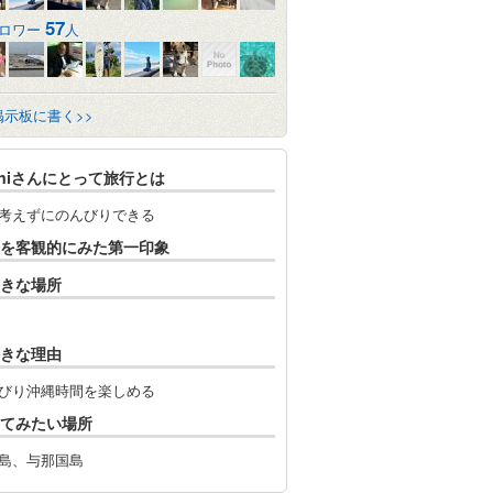
57
ロワー
人
掲示板に書く>>
shiさんにとって旅行とは
考えずにのんびりできる
を客観的にみた第一印象
きな場所
きな理由
びり沖縄時間を楽しめる
てみたい場所
島、与那国島