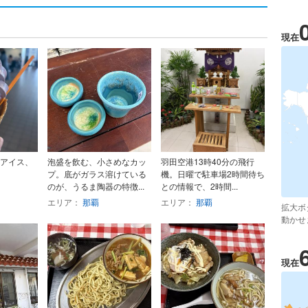
現在
アイス、
泡盛を飲む、小さめなカッ
羽田空港13時40分の飛行
プ。底がガラス溶けている
機。日曜で駐車場2時間待ち
のが、うるま陶器の特徴...
との情報で、2時間...
エリア：
那覇
エリア：
那覇
拡大ボ
動かせ
現在