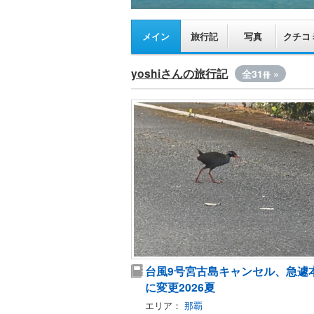
メイン
旅行記
写真
クチコ
yoshiさんの旅行記
全31
»
冊
台風9号宮古島キャンセル、急遽
に変更2026夏
エリア：
那覇