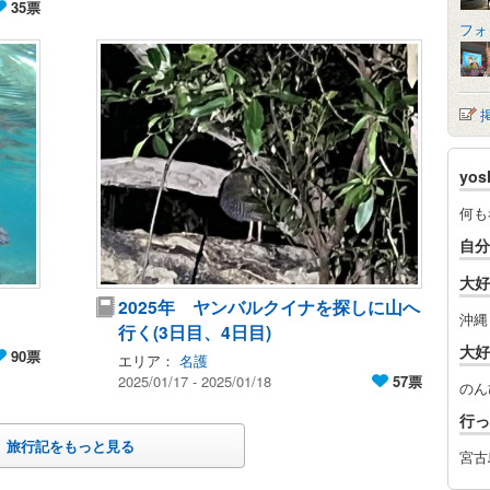
35票
フォ
yo
何も
自分
大好
2025年 ヤンバルクイナを探しに山へ
沖縄
行く(3日目、4日目)
大好
90票
エリア：
名護
2025/01/17 - 2025/01/18
57票
のん
行っ
旅行記をもっと見る
宮古